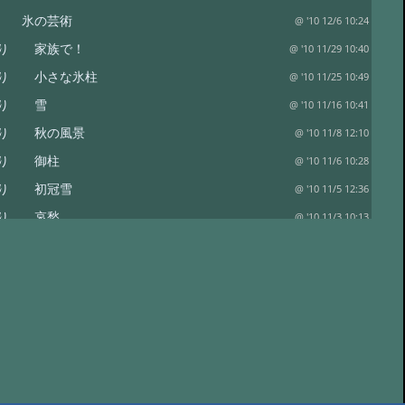
り 氷の芸術
@ '10 12/6 10:24
便り 家族で！
@ '10 11/29 10:40
便り 小さな氷柱
@ '10 11/25 10:49
便り 雪
@ '10 11/16 10:41
便り 秋の風景
@ '10 11/8 12:10
便り 御柱
@ '10 11/6 10:28
便り 初冠雪
@ '10 11/5 12:36
便り 哀愁
@ '10 11/3 10:13
 御射鹿池の今朝
@ '10 10/29 11:08
 人気の御射か池
@ '10 10/24 10:51
り 柿
@ '10 10/23 10:42
り きのこ
@ '10 10/22 09:09
り ツタウルシ
@ '10 10/18 09:24
 御射鹿池でのんびりと
@ '10 10/16 09:47