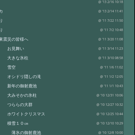
@ '13 2/16 10:18
カ
@ '13 2/14 11:41
り
@ '11 7/22 11:50
り
@ '11 7/2 10:48
東震災の皆様へ
@ '11 3/20 11:08
り お見舞い
@ '11 3/14 11:23
り 大きな氷柱
@ '11 3/10 08:58
り 雪空
@ '11 1/6 11:02
 オシドリ隠しの滝
@ '11 1/2 12:05
 新年の御射鹿池
@ '11 1/1 10:43
 大みそかの氷柱
@ '10 12/31 10:06
り つららの大群
@ '10 12/27 10:32
 ホワイトクリスマス
@ '10 12/25 10:44
り 積雪１０㎝
@ '10 12/10 10:29
り 薄氷の御射鹿池
@ '10 12/8 10:00