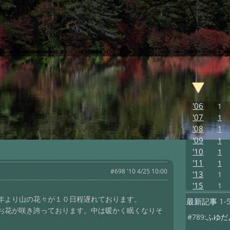
'06
1
'07
1
'08
1
'09
1
'10
1
'11
1
#698 '10 4/25 10:00
'13
1
'15
1
年より山の花々が１０日程遅れております。
最新記事
1-
お花が咲き誇っております。中は暖かく眠くなりそ
#789:
ふゆだ