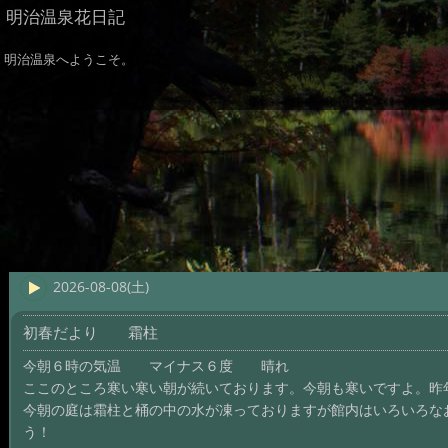
明治温泉花日記
明治温泉へようこそ。
2026-08-08(土)
初春だより 霜柱
今朝６時の気温 マイナス６度 晴れ
ここのところ寒い寒い朝が続いております。今朝も寒いですよ。昨
今朝の庭は霜柱と桶の中の水が凍っておりますが館内はいろいろな
う！