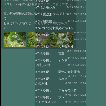
#750:
冬便り
@ '13 2/16 10:18
ヌスビトハギの花は俗名ドロボウって言うですっ
#749:
カモシカ
@ '13 2/14 11:41
て！
実の形が泥棒の足跡に似ているからなんですっ
#748:
夏だより
@ '11 7/22 11:50
て！
#747:
初夏便り
@ '11 7/2 10:48
お花はピンク色でとっても可愛く綺麗なお花で
す。
#746:
東北関東震災の皆様へ
@ '11 3/20 11:08
#745:
冬便り お見
舞い
@ '11 3/14 11:23
#744:
冬便り 大きな氷柱
@ '11 3/10 08:58
#743:
冬便り 雪空
@ '11 1/6 11:02
#742:
冬便り オシド
リ隠しの滝
@ '11 1/2 12:05
#741:
冬便り 新年の御射鹿池
@ '11 1/1 10:43
#740:
冬便り 大みそ
かの氷柱
@ '10 12/31 10:06
#739:
冬便り つららの大群
@ '10 12/27 10:32
#738:
冬便り ホワ
イトクリスマス
@ '10 12/25 10:44