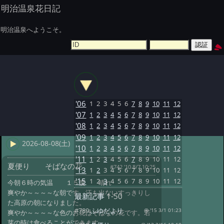
明治温泉花日記
明治温泉へようこそ。
'06
1
2
3
4
5
6
7
8
9
10
11
12
'07
1
2
3
4
5
6
7
8
9
10
11
12
'08
1
2
3
4
5
6
7
8
9
10
11
12
'09
1
2
3
4
5
6
7
8
9
10
11
12
2026-08-08(土)
'10
1
2
3
4
5
6
7
8
9
10
11
12
'11
1
2
3
4
5
6
7
8
9
10
11
12
夏便り そばなの花
#742 '10 8/7 10:25
'13
1
2
3
4
5
6
7
8
9
10
11
12
'15
1
2
3
4
5
6
7
8
9
10
11
12
今朝６時の気温 １５度 晴れ
爽やか～～～～な朝です、汗も出ないすっきりし
最新記事
1-50
た高原の朝になりました。
#789:
ふゆだより
@ '15 3/1 01:23
爽やか～～～～な色のお花はそばなの花です。若
芽の時は食べることができます。