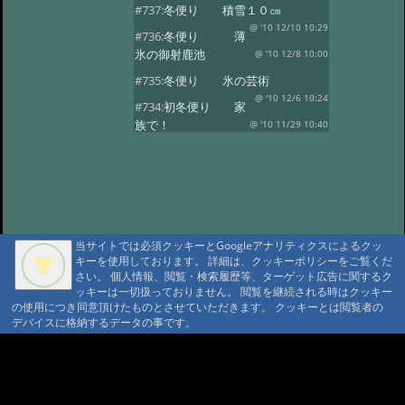
#737:
冬便り 積雪１０㎝
@ '10 12/10 10:29
#736:
冬便り 薄
氷の御射鹿池
@ '10 12/8 10:00
#735:
冬便り 氷の芸術
@ '10 12/6 10:24
#734:
初冬便り 家
族で！
@ '10 11/29 10:40
#733:
初冬便り 小さな氷柱
@ '10 11/25 10:49
#732:
初冬便り 雪
@ '10 11/16 10:41
#731:
初冬便り 秋
の風景
@ '10 11/8 12:10
当サイトでは必須クッキーとGoogleアナリティクスによるクッ
#730:
初冬便り 御柱
キーを使用しております。 詳細は、クッキーポリシーをご覧くだ
@ '10 11/6 10:28
#729:
初冬便り 初
さい。 個人情報、閲覧・検索履歴等、ターゲット広告に関するク
ッキーは一切扱っておりません。 閲覧を継続される時はクッキー
冠雪
@ '10 11/5 12:36
の使用につき同意頂けたものとさせていただきます。 クッキーとは閲覧者の
#728:
初冬便り 哀愁
デバイスに格納するデータの事です。
@ '10 11/3 10:13
#727:
秋便り 御射
A A
鹿池の今朝
@ '10 10/29 11:08
A A A MountAin TRAD
#726:
秋便り 人気の御射か池