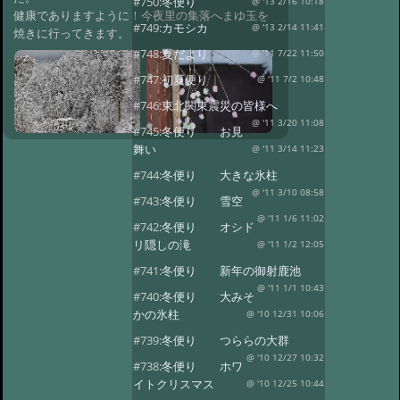
#750:
冬便り
@ '13 2/16 10:18
健康でありますように！今夜里の集落へまゆ玉を
#749:
カモシカ
@ '13 2/14 11:41
焼きに行ってきます。
#748:
夏だより
@ '11 7/22 11:50
#747:
初夏便り
@ '11 7/2 10:48
#746:
東北関東震災の皆様へ
@ '11 3/20 11:08
#745:
冬便り お見
舞い
@ '11 3/14 11:23
#744:
冬便り 大きな氷柱
@ '11 3/10 08:58
#743:
冬便り 雪空
@ '11 1/6 11:02
#742:
冬便り オシド
リ隠しの滝
@ '11 1/2 12:05
#741:
冬便り 新年の御射鹿池
@ '11 1/1 10:43
#740:
冬便り 大みそ
かの氷柱
@ '10 12/31 10:06
#739:
冬便り つららの大群
@ '10 12/27 10:32
#738:
冬便り ホワ
イトクリスマス
@ '10 12/25 10:44