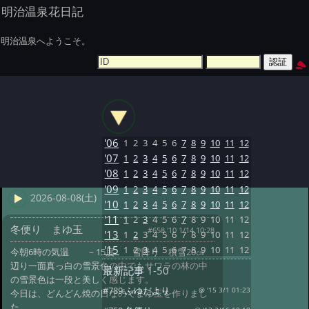
明治温泉花日記
明治温泉へようこそ。
'06
1
2
3
4
5
6
7
8
9
10
11
12
'07
1
2
3
4
5
6
7
8
9
10
11
12
'08
1
2
3
4
5
6
7
8
9
10
11
12
'09
1
2
3
4
5
6
7
8
9
10
11
12
2026-08-08(土)
'10
1
2
3
4
5
6
7
8
9
10
11
12
'11
1
2
3
4
5
6
7
8
9
10
11
12
冬便り まゆ玉
#658 '10 1/14 10:28
'13
1
2
3
4
5
6
7
8
9
10
11
12
'15
1
2
3
4
5
6
7
8
9
10
11
12
今朝6時の気温 －15度 雪降り 積雪20㎝
辺り一面真っ白の雪景色の中でもサワラの林の中
最新記事
1-50
の雪景色は一段と美しく感じます。
#789:
ふゆだより
@ '15 3/1 01:23
今日は、どんどん焼の日なのでまゆ玉を作りまし
た。