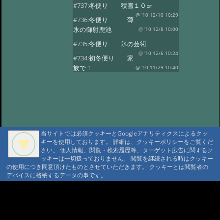
#737:
冬便り 積雪１０㎝
@ '10 12/10 10:29
#736:
冬便り 薄
氷の御射鹿池
@ '10 12/8 10:00
#735:
冬便り 氷の芸術
@ '10 12/6 10:24
#734:
初冬便り 家
族で！
@ '10 11/29 10:40
#733:
初冬便り 小さな氷柱
@ '10 11/25 10:49
#732:
初冬便り 雪
@ '10 11/16 10:41
#731:
初冬便り 秋
の風景
@ '10 11/8 12:10
当サイトでは必須クッキーとGoogleアナリティクスによるクッ
#730:
初冬便り 御柱
キーを使用しております。 詳細は、クッキーポリシーをご覧くだ
@ '10 11/6 10:28
#729:
初冬便り 初
さい。 個人情報、閲覧・検索履歴等、ターゲット広告に関するク
ッキーは一切扱っておりません。 閲覧を継続される時はクッキー
冠雪
@ '10 11/5 12:36
の使用につき同意頂けたものとさせていただきます。 クッキーとは閲覧者の
#728:
初冬便り 哀愁
デバイスに格納するデータの事です。
@ '10 11/3 10:13
#727:
秋便り 御射
A A
鹿池の今朝
@ '10 10/29 11:08
A A A MountAin TRAD
#726:
秋便り 人気の御射か池