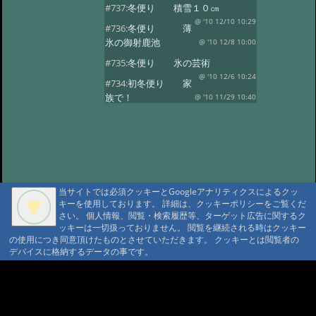
#737:
冬便り 積雪１０㎝
@ '10 12/10 10:29
#736:
冬便り 薄
氷の御射鹿池
@ '10 12/8 10:00
#735:
冬便り 氷の芸術
@ '10 12/6 10:24
#734:
初冬便り 家
族で！
@ '10 11/29 10:40
#733:
初冬便り 小さな氷柱
@ '10 11/25 10:49
#732:
初冬便り 雪
@ '10 11/16 10:41
#731:
初冬便り 秋
の風景
@ '10 11/8 12:10
当サイトでは必須クッキーとGoogleアナリティクスによるクッ
#730:
初冬便り 御柱
キーを使用しております。 詳細は、クッキーポリシーをご覧くだ
@ '10 11/6 10:28
#729:
初冬便り 初
さい。 個人情報、閲覧・検索履歴等、ターゲット広告に関するク
ッキーは一切扱っておりません。 閲覧を継続される時はクッキー
冠雪
@ '10 11/5 12:36
の使用につき同意頂けたものとさせていただきます。 クッキーとは閲覧者の
#728:
初冬便り 哀愁
デバイスに格納するデータの事です。
@ '10 11/3 10:13
#727:
秋便り 御射
A A
鹿池の今朝
@ '10 10/29 11:08
A A A MountAin TRAD
#726:
秋便り 人気の御射か池