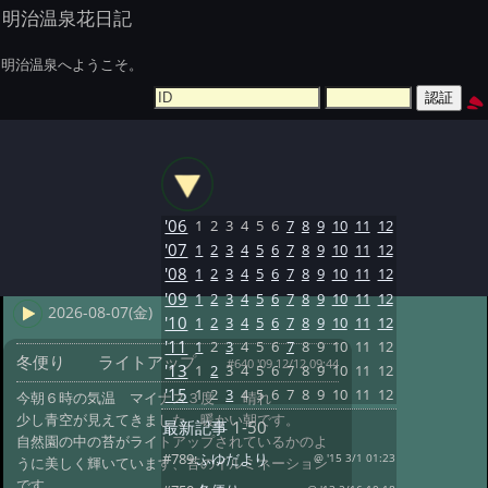
明治温泉花日記
明治温泉へようこそ。
'06
1
2
3
4
5
6
7
8
9
10
11
12
'07
1
2
3
4
5
6
7
8
9
10
11
12
'08
1
2
3
4
5
6
7
8
9
10
11
12
'09
1
2
3
4
5
6
7
8
9
10
11
12
2026-08-07(金)
'10
1
2
3
4
5
6
7
8
9
10
11
12
'11
1
2
3
4
5
6
7
8
9
10
11
12
冬便り ライトアップ
#640 '09 12/12 09:44
'13
1
2
3
4
5
6
7
8
9
10
11
12
'15
1
2
3
4
5
6
7
8
9
10
11
12
今朝６時の気温 マイナス３度 晴れ
少し青空が見えてきました、暖かい朝です。
最新記事
1-50
自然園の中の苔がライトアップされているかのよ
#789:
ふゆだより
@ '15 3/1 01:23
うに美しく輝いています、苔のイルミネーション
です。