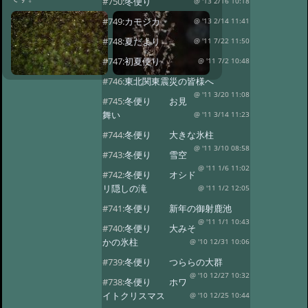
#750:
冬便り
@ '13 2/16 10:18
#749:
カモシカ
@ '13 2/14 11:41
#748:
夏だより
@ '11 7/22 11:50
#747:
初夏便り
@ '11 7/2 10:48
#746:
東北関東震災の皆様へ
@ '11 3/20 11:08
#745:
冬便り お見
舞い
@ '11 3/14 11:23
#744:
冬便り 大きな氷柱
@ '11 3/10 08:58
#743:
冬便り 雪空
@ '11 1/6 11:02
#742:
冬便り オシド
リ隠しの滝
@ '11 1/2 12:05
#741:
冬便り 新年の御射鹿池
@ '11 1/1 10:43
#740:
冬便り 大みそ
かの氷柱
@ '10 12/31 10:06
#739:
冬便り つららの大群
@ '10 12/27 10:32
#738:
冬便り ホワ
イトクリスマス
@ '10 12/25 10:44