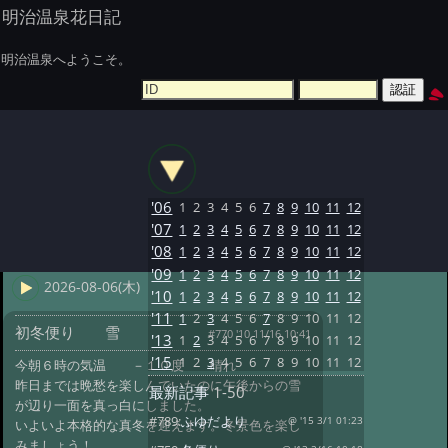
明治温泉花日記
明治温泉へようこそ。
'06
1
2
3
4
5
6
7
8
9
10
11
12
'07
1
2
3
4
5
6
7
8
9
10
11
12
'08
1
2
3
4
5
6
7
8
9
10
11
12
'09
1
2
3
4
5
6
7
8
9
10
11
12
2026-08-06(木)
'10
1
2
3
4
5
6
7
8
9
10
11
12
'11
1
2
3
4
5
6
7
8
9
10
11
12
初冬便り 雪
#770 '10 11/16 10:41
'13
1
2
3
4
5
6
7
8
9
10
11
12
'15
1
2
3
4
5
6
7
8
9
10
11
12
今朝６時の気温 －１０度 晴れ
昨日までは晩愁を楽しんでいたのに午後からの雪
最新記事
1-50
が辺り一面を真っ白にしました。
#789:
ふゆだより
@ '15 3/1 01:23
いよいよ本格的な真冬を迎えます。冬景色を楽し
みましょう！