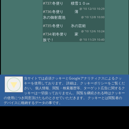
#737:
冬便り 積雪１０㎝
@ '10 12/10 10:29
#736:
冬便り 薄
氷の御射鹿池
@ '10 12/8 10:00
#735:
冬便り 氷の芸術
@ '10 12/6 10:24
#734:
初冬便り 家
族で！
@ '10 11/29 10:40
#733:
初冬便り 小さな氷柱
@ '10 11/25 10:49
#732:
初冬便り 雪
@ '10 11/16 10:41
#731:
初冬便り 秋
の風景
@ '10 11/8 12:10
当サイトでは必須クッキーとGoogleアナリティクスによるクッ
#730:
初冬便り 御柱
キーを使用しております。 詳細は、クッキーポリシーをご覧くだ
@ '10 11/6 10:28
#729:
初冬便り 初
さい。 個人情報、閲覧・検索履歴等、ターゲット広告に関するク
ッキーは一切扱っておりません。 閲覧を継続される時はクッキー
冠雪
@ '10 11/5 12:36
の使用につき同意頂けたものとさせていただきます。 クッキーとは閲覧者の
#728:
初冬便り 哀愁
デバイスに格納するデータの事です。
@ '10 11/3 10:13
#727:
秋便り 御射
A A
鹿池の今朝
@ '10 10/29 11:08
A A A MountAin TRAD
#726:
秋便り 人気の御射か池