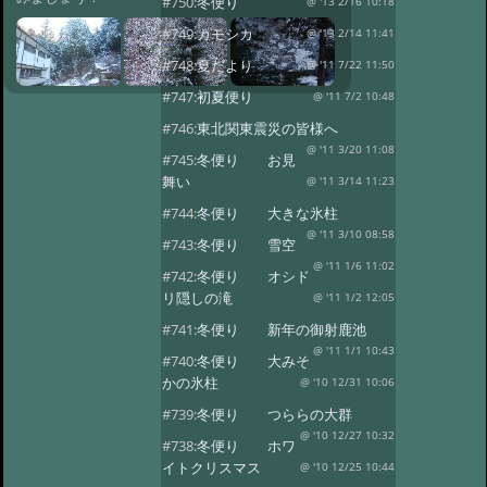
#750:
冬便り
@ '13 2/16 10:18
#749:
カモシカ
@ '13 2/14 11:41
#748:
夏だより
@ '11 7/22 11:50
#747:
初夏便り
@ '11 7/2 10:48
#746:
東北関東震災の皆様へ
@ '11 3/20 11:08
#745:
冬便り お見
舞い
@ '11 3/14 11:23
#744:
冬便り 大きな氷柱
@ '11 3/10 08:58
#743:
冬便り 雪空
@ '11 1/6 11:02
#742:
冬便り オシド
リ隠しの滝
@ '11 1/2 12:05
#741:
冬便り 新年の御射鹿池
@ '11 1/1 10:43
#740:
冬便り 大みそ
かの氷柱
@ '10 12/31 10:06
#739:
冬便り つららの大群
@ '10 12/27 10:32
#738:
冬便り ホワ
イトクリスマス
@ '10 12/25 10:44