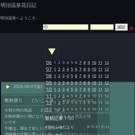
明治温泉花日記
明治温泉へようこそ。
'06
1
2
3
4
5
6
7
8
9
10
11
12
'07
1
2
3
4
5
6
7
8
9
10
11
12
'08
1
2
3
4
5
6
7
8
9
10
11
12
'09
1
2
3
4
5
6
7
8
9
10
11
12
2026-08-07(金)
'10
1
2
3
4
5
6
7
8
9
10
11
12
'11
1
2
3
4
5
6
7
8
9
10
11
12
晩秋便り だいこん葉
#635 '09 11/14 10:01
'13
1
2
3
4
5
6
7
8
9
10
11
12
'15
1
2
3
4
5
6
7
8
9
10
11
12
今朝６時の気温 ２度 雨
比較的暖かい朝になりましたが風もあり雨足が強
最新記事
1-50
いです
#789:
ふゆだより
@ '15 3/1 01:23
午後は、晴れて欲しい土曜日です。
漬物用の大根の葉っぱを霜にあててやわらかくし