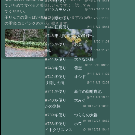
#750:
冬便り
@ '13 2/16 10:18
ていためて食べると美味しいんですよ！試してみ
#749:
カモシカ
@ '13 2/14 11:41
てください。
子りんごの葉っぱが晩秋に似合っていますね！春
#748:
夏だより
@ '11 7/22 11:50
の季節にはピンクのお花が咲きます。
#747:
初夏便り
@ '11 7/2 10:48
#746:
東北関東震災の皆様へ
@ '11 3/20 11:08
#745:
冬便り お見
舞い
@ '11 3/14 11:23
#744:
冬便り 大きな氷柱
@ '11 3/10 08:58
#743:
冬便り 雪空
@ '11 1/6 11:02
#742:
冬便り オシド
リ隠しの滝
@ '11 1/2 12:05
#741:
冬便り 新年の御射鹿池
@ '11 1/1 10:43
#740:
冬便り 大みそ
かの氷柱
@ '10 12/31 10:06
#739:
冬便り つららの大群
@ '10 12/27 10:32
#738:
冬便り ホワ
イトクリスマス
@ '10 12/25 10:44