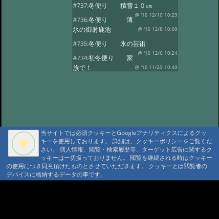
#737:
冬便り 積雪１０㎝
@ '10 12/10 10:29
#736:
冬便り 薄
氷の御射鹿池
@ '10 12/8 10:00
#735:
冬便り 氷の芸術
@ '10 12/6 10:24
#734:
初冬便り 家
族で！
@ '10 11/29 10:40
#733:
初冬便り 小さな氷柱
@ '10 11/25 10:49
#732:
初冬便り 雪
@ '10 11/16 10:41
#731:
初冬便り 秋
の風景
@ '10 11/8 12:10
当サイトでは必須クッキーとGoogleアナリティクスによるクッ
#730:
初冬便り 御柱
キーを使用しております。 詳細は、クッキーポリシーをご覧くだ
@ '10 11/6 10:28
#729:
初冬便り 初
さい。 個人情報、閲覧・検索履歴等、ターゲット広告に関するク
ッキーは一切扱っておりません。 閲覧を継続される時はクッキー
冠雪
@ '10 11/5 12:36
の使用につき同意頂けたものとさせていただきます。 クッキーとは閲覧者の
#728:
初冬便り 哀愁
デバイスに格納するデータの事です。
@ '10 11/3 10:13
#727:
秋便り 御射
A A
鹿池の今朝
@ '10 10/29 11:08
A A A MountAin TRAD
#726:
秋便り 人気の御射か池