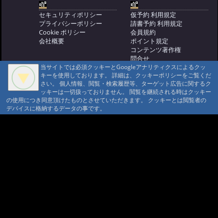
#644:
冬便り 氷柱公園
@ '10 1/20 11:46
セキュリティポリシー
仮予約 利用規定
#643:
冬便り 冬ち
プライバシーポリシー
請書予約 利用規定
ゃんお昼寝
@ '10 1/19 11:44
Cookie ポリシー
会員規約
#642:
冬便り 家族で日向ぼっこ
会社概要
ポイント規定
コンテンツ著作権
@ '10 1/17 10:46
#641:
冬便り 山の
問合せ
停留所
@ '10 1/16 11:52
当サイトでは必須クッキーとGoogleアナリティクスによるクッ
マウンテントラッド株式会社
キーを使用しております。 詳細は、クッキーポリシーをご覧くだ
〒386-1211 長野県上田市下之郷692
#640:
冬便り どんどん焼
さい。 個人情報、閲覧・検索履歴等、ターゲット広告に関するク
0268371176
@ '10 1/15 10:35
ッキーは一切扱っておりません。 閲覧を継続される時はクッキー
#639:
冬便り まゆ玉
の使用につき同意頂けたものとさせていただきます。 クッキーとは閲覧者の
© 1999-2026
MountAin TRAD
® Inc. https://www.mountaintrad.co.jp
@ '10 1/14 10:28
#638:
冬便り 松笠
デバイスに格納するデータの事です。
@ '10 1/13 10:56
#637:
冬便り 何
の形？
@ '10 1/11 09:50
#636:
冬便り カモシカ
@ '10 1/9 10:27
#635:
冬便り 冬のオ
オヤマレンゲの芽
@ '10 1/8 10:23
#634:
冬便り リョウブ
@ '10 1/7 11:01
#633:
冬便り ししう
どの花
@ '10 1/5 11:28