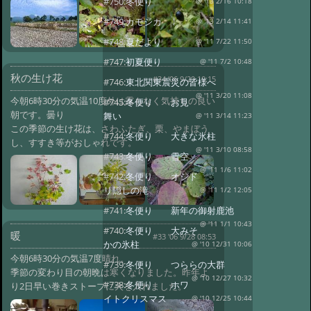
#750:
冬便り
@ '13 2/16 10:18
#749:
カモシカ
@ '13 2/14 11:41
#748:
夏だより
@ '11 7/22 11:50
#747:
初夏便り
@ '11 7/2 10:48
秋の生け花
#34 '06 9/29 10:15
#746:
東北関東震災の皆様へ
@ '11 3/20 11:08
今朝6時30分の気温10度外は露もなく気持ちの良い
#745:
冬便り お見
朝です。曇り
舞い
@ '11 3/14 11:23
この季節の生け花は、さわふたぎ、栗、やまぼう
#744:
冬便り 大きな氷柱
し、すすき等がおしゃれです。
@ '11 3/10 08:58
#743:
冬便り 雪空
@ '11 1/6 11:02
#742:
冬便り オシド
リ隠しの滝
@ '11 1/2 12:05
#741:
冬便り 新年の御射鹿池
@ '11 1/1 10:43
#740:
冬便り 大みそ
暖
#33 '06 9/28 08:53
かの氷柱
@ '10 12/31 10:06
今朝6時30分の気温7度晴れ。
#739:
冬便り つららの大群
季節の変わり目の朝晩は寒くなりました。昨年よ
@ '10 12/27 10:32
#738:
冬便り ホワ
り2日早い巻きストーブに火を入れました。
イトクリスマス
@ '10 12/25 10:44