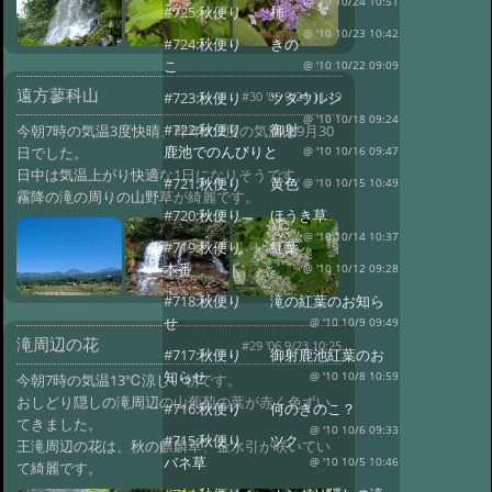
@ '10 10/24 10:51
#725:
秋便り 柿
@ '10 10/23 10:42
#724:
秋便り きの
こ
@ '10 10/22 09:09
遠方蓼科山
#30 '06 9/24 11:19
#723:
秋便り ツタウルシ
@ '10 10/18 09:24
#722:
秋便り 御射
今朝7時の気温3度快晴、昨年の3度の気温は9月30
鹿池でのんびりと
日でした。
@ '10 10/16 09:47
日中は気温上がり快適な1日になりそうです。
#721:
秋便り 黄色
@ '10 10/15 10:49
霧降の滝の周りの山野草が綺麗です。
#720:
秋便り ほうき草
@ '10 10/14 10:37
#719:
秋便り 紅葉
本番
@ '10 10/12 09:28
#718:
秋便り 滝の紅葉のお知ら
せ
@ '10 10/9 09:49
滝周辺の花
#29 '06 9/23 10:25
#717:
秋便り 御射鹿池紅葉のお
知らせ
@ '10 10/8 10:59
今朝7時の気温13℃涼しい朝です。
おしどり隠しの滝周辺の山葡萄の葉が赤く色ずい
#716:
秋便り 何のきのこ？
てきました。
@ '10 10/6 09:33
#715:
秋便り ツク
王滝周辺の花は、秋の麒麟草、金水引が咲いてい
バネ草
@ '10 10/5 10:46
て綺麗です。