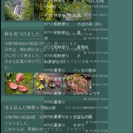
#714:
秋便り オシドリ隠しの滝
の今朝
@ '10 10/4 08:56
#713:
秋便り 紅葉
@ '10 10/1 09:21
#712:
初秋便り そばの花（白）
@ '10 9/24 09:50
#711:
初秋便り 青
秋を見つけました。
#28 '06 9/22 16:40
空
@ '10 9/14 10:46
今朝7時30分の気温13℃少し曇っています。
#710:
初秋便り 麦草峠
日中は、晴れ間が少し出てきましたので秋を見つ
@ '10 9/12 11:26
けに行って来ました。
#709:
初秋便り さ
大きな紅葉の木の下に小さな秋が落ちておりまし
わぎきょう
@ '10 9/4 10:22
た。
#708:
夏便り バッタの散歩
@ '10 8/29 09:49
#707:
夏便り 秋の
花 マツムシソウ
@ '10 8/24 11:50
#706:
夏便り レンゲショウマ
@ '10 8/18 10:41
#705:
夏便り
冷え込んだ御射ヶ池
秋の実
#27 '06 9/20 09:18
@ '10 8/11 11:38
#704:
夏便り そばなの花
今朝7時の気温8度、9月に入って一番冷え込んだ朝
になりました。
@ '10 8/7 10:25
#703:
夏便り ギボウ
これからは、長袖のカーデイガン、ジャケット、
シ
@ '10 8/5 12:28