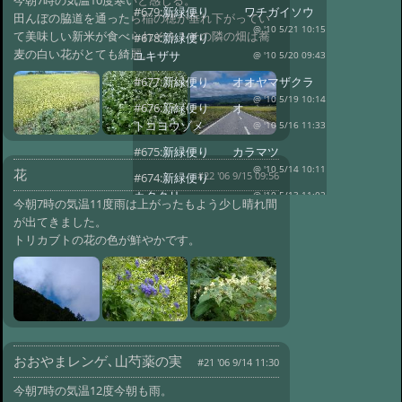
#679:
新緑便り ワチガイソウ
田んぼの脇道を通ったら稲の穂が垂れ下がってい
@ '10 5/21 10:15
て美味しい新米が食べられそう！その隣の畑は蕎
#678:
新緑便り
麦の白い花がとても綺麗。
ユキザサ
@ '10 5/20 09:43
#677:
新緑便り オオヤマザクラ
@ '10 5/19 10:14
#676:
新緑便り オ
トコヨウゾメ
@ '10 5/16 11:33
#675:
新緑便り カラマツ
@ '10 5/14 10:11
花
#22 '06 9/15 09:56
#674:
新緑便り
カタクリ
@ '10 5/13 11:02
今朝7時の気温11度雨は上がったもよう少し晴れ間
#673:
新緑便り 山野草咲いてい
が出てきました。
ます
トリカブトの花の色が鮮やかです。
@ '10 5/9 10:44
#672:
新緑便り エンレイ草
@ '10 5/8 12:08
#671:
新緑便り
ヒメイチゲ
@ '10 5/7 11:14
#670:
初春便り ムシカリ
@ '10 4/29 11:20
おおやまレンゲ､山芍薬の実
#669:
初春だより
#21 '06 9/14 11:30
霜柱
@ '10 4/25 10:00
今朝7時の気温12度今朝も雨。