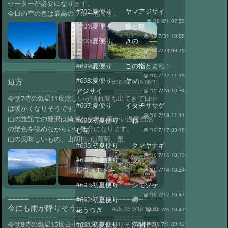
セーターが必要になります。
#702:
夏便り ヤマアジサイ
今日の空の色は最高のブルー色です。
@ '10 8/1 07:53
#701:
夏便り 蝶と蜂
@ '10 7/31 10:05
#700:
夏便り きの
こ
@ '10 7/23 09:30
#699:
夏便り この指とまれ！
@ '10 7/22 11:19
#698:
夏便り ヤマ
遠方
#26 '06 9/19 08:31
アジサイ
@ '10 7/20 10:34
今朝7時の気温11度涼しいが晴れ間も出てきて日中
#697:
夏便り イタチササゲ
は暖かくなりそうです。
@ '10 7/18 11:11
山の旅館での贅沢は綺麗な空気と暖かい温泉自然
#696:
初夏便り ね
の景色を眺めながらいい気分になります。
じ花
@ '10 7/17 09:18
山の美味しいもの、山胡桃､山葡萄、栗
#695:
初夏便り クマヤナギ
@ '10 7/16 10:19
#694:
初夏便り ツ
ルウメモドキ
@ '10 7/14 10:24
#693:
初夏便り シモツケ
@ '10 7/12 10:47
#692:
初夏便り 梅
今にも雨が降りそう。
#25 '06 9/18 10:29
花うつぎ
@ '10 7/6 10:42
今朝8時の気温15度日中は気温が上がりそうな陽気
#691:
初夏便り 満開
@ '10 7/1 09:42