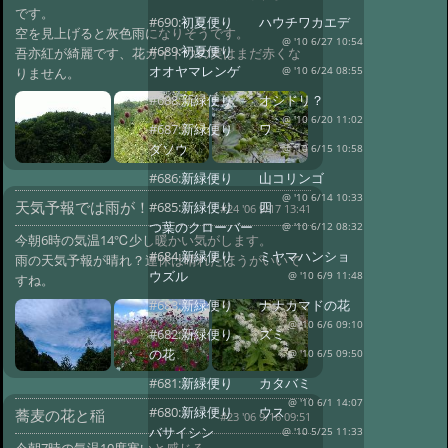
です。
#690:
初夏便り ハウチワカエデ
空を見上げると灰色雨になりそうです。
@ '10 6/27 10:54
#689:
初夏便り
吾亦紅が綺麗です、花カイドウの実はまだ赤くな
オオヤマレンゲ
りません。
@ '10 6/24 08:55
#688:
新緑便り オシドリ？
@ '10 6/20 11:02
#687:
新緑便り ワ
ダソウ
@ '10 6/15 10:58
#686:
新緑便り 山コリンゴ
@ '10 6/14 10:33
天気予報では雨が！
#685:
新緑便り 四
#24 '06 9/17 13:41
つ葉のクローバー
@ '10 6/12 08:32
今朝6時の気温14℃少し暖かい気がします。
#684:
新緑便り ミヤマハンショ
雨の天気予報が晴れ？連休は晴れたほうがいいで
ウズル
@ '10 6/9 11:48
すね。
#683:
新緑便り ナナカマドの花
@ '10 6/6 09:10
#682:
新緑便り ズミ
の花
@ '10 6/5 09:50
#681:
新緑便り カタバミ
@ '10 6/1 14:07
#680:
新緑便り ウス
蕎麦の花と稲
#23 '06 9/16 09:51
バサイシン
@ '10 5/25 11:33
今朝7時の気温10度寒いと感じる。