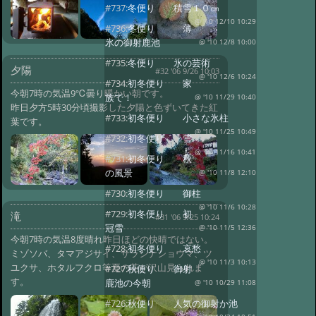
#737:
冬便り 積雪１０㎝
@ '10 12/10 10:29
#736:
冬便り 薄
氷の御射鹿池
@ '10 12/8 10:00
#735:
冬便り 氷の芸術
夕陽
#32 '06 9/26 10:03
@ '10 12/6 10:24
#734:
初冬便り 家
今朝7時の気温9℃曇り暖かい朝です。
族で！
@ '10 11/29 10:40
昨日夕方5時30分頃撮影した夕陽と色ずいてきた紅
#733:
初冬便り 小さな氷柱
葉です。
@ '10 11/25 10:49
#732:
初冬便り 雪
@ '10 11/16 10:41
#731:
初冬便り 秋
の風景
@ '10 11/8 12:10
#730:
初冬便り 御柱
@ '10 11/6 10:28
#729:
初冬便り 初
滝
#31 '06 9/25 10:24
冠雪
@ '10 11/5 12:36
今朝7時の気温8度晴れ昨日ほどの快晴ではない。
#728:
初冬便り 哀愁
ミゾソバ、タマアジサイ、サラシナショウマ、ツ
@ '10 11/3 10:13
ユクサ、ホタルフクロ等夏の花が沢山見られま
#727:
秋便り 御射
す。
鹿池の今朝
@ '10 10/29 11:08
#726:
秋便り 人気の御射か池