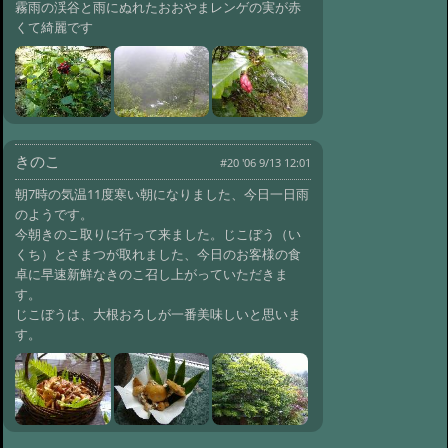
#668:
初春便り 大雪
霧雨の渓谷と雨にぬれたおおやまレンゲの実が赤
@ '10 4/17 09:44
くて綺麗です
#667:
初春便り
氷柱ランド
@ '10 4/13 09:49
#666:
初春便り
@ '10 4/1 10:46
#665:
冬便り ダンコウバイ
@ '10 3/24 10:46
#664:
冬便り 御柱
祭
きのこ
@ '10 3/23 11:52
#20 '06 9/13 12:01
#663:
冬便り 鴨が来た
朝7時の気温11度寒い朝になりました、今日一日雨
@ '10 3/16 10:23
のようです。
#662:
冬便り 春の
今朝きのこ取りに行って来ました。じこぼう（い
花
@ '10 3/15 10:12
くち）とさまつが取れました、今日のお客様の食
#661:
冬便り ナラの木
卓に早速新鮮なきのこ召し上がっていただきま
@ '10 3/9 10:57
す。
#660:
冬便り とげと
じこぼうは、大根おろしが一番美味しいと思いま
げ木の芽
@ '10 3/8 11:11
す。
#659:
冬便り 雪解けの御射鹿池
@ '10 3/2 12:13
#658:
冬便り 雪の月
末
@ '10 2/28 11:03
#657:
冬便り 春？
@ '10 2/26 10:47