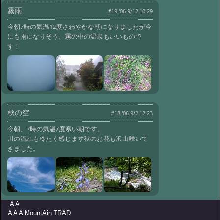
#656:
冬便り 氷の向こうは？
霧雨
#19 '06 9/12 10:29
@ '10 2/17 10:22
#655:
冬便り 冬
の 湯道街道
今朝7時の気温12度さわやかな朝になりましたが今
@ '10 2/16 09:39
にも雨になりそう、霧の中の温泉もいいもので
#654:
冬便り 鳥
@ '10 2/15 09:48
す！
#653:
冬便り イルミネーション
@ '10 2/14 08:32
#652:
冬便り 氷の
芸術
@ '10 2/13 10:25
#651:
冬だより 蓼科湖
@ '10 2/9 12:30
#650:
冬便り 積雪３
秋の空
#18 '06 9/2 12:23
０㎝
@ '10 2/2 10:06
今朝、7時の気温7度寒い朝です。
#649:
冬便り レンゲツツジ
川の流れも冷たく感じます秋のお花も沢山咲いて
@ '10 2/1 09:57
#648:
冬便り 夕日
きました。
@ '10 1/27 09:59
#647:
冬便り ねこ
ヤナギ
@ '10 1/24 10:47
#646:
冬便り 美しい八ヶ岳連峰
@ '10 1/23 10:54
#645:
冬便り ライ
A A
トアップ
@ '10 1/21 09:37
A A A MountAin TRAD