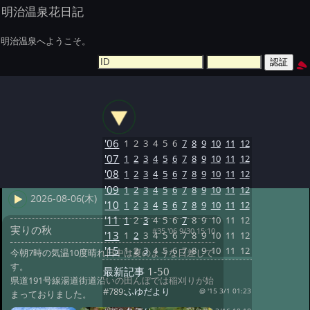
明治温泉花日記
明治温泉へようこそ。
'06
1
2
3
4
5
6
7
8
9
10
11
12
'07
1
2
3
4
5
6
7
8
9
10
11
12
'08
1
2
3
4
5
6
7
8
9
10
11
12
'09
1
2
3
4
5
6
7
8
9
10
11
12
2026-08-06(木)
'10
1
2
3
4
5
6
7
8
9
10
11
12
'11
1
2
3
4
5
6
7
8
9
10
11
12
実りの秋
#35 '06 9/30 15:10
'13
1
2
3
4
5
6
7
8
9
10
11
12
'15
1
2
3
4
5
6
7
8
9
10
11
12
今朝7時の気温10度晴れ日中は夏のような日差しで
す。
最新記事
1-50
県道191号線湯道街道沿いの田んぼでは稲刈りが始
#789:
ふゆだより
@ '15 3/1 01:23
まっておりました。