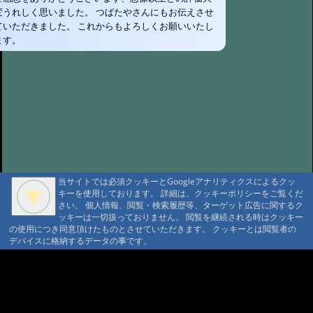
変うれしく思いました。 つばたやさんにもお伝えさせ
#1682:
大黒屋
@トト '25 9/30 10:38
ていただきました。 これからもよろしくお願いいたし
#1681:
超絶快適でした！！ 三斗小屋
ます。
温泉大黒屋
@みさと '25 9/18 06:35
#1680:
三斗小屋温泉 大黒屋 大満
足の宿泊
@十七番 '25 9/16 09:23
#1679:
つばたや旅館さま
@アキラヴィッチ '25 8/22 20:20
#1678:
つ
ばたや旅館さん
@ポパイ さま '25 8/14 10:32
#1677:
大黒屋
@三浦真寿美 '25 8/11 22:44
#1676:
癒しの
当サイトでは必須クッキーとGoogleアナリティクスによるクッ
山小屋、大黒屋さん
キーを使用しております。 詳細は、クッキーポリシーをご覧くだ
さい。 個人情報、閲覧・検索履歴等、ターゲット広告に関するク
@まーくん '25 7/19 06:25
A A
#1675:
つばたや
ッキーは一切扱っておりません。 閲覧を継続される時はクッキー
A A A MountAin TRAD
旅館さん
@かよちゃん '25 7/15 18:04
の使用につき同意頂けたものとさせていただきます。 クッキーとは閲覧者の
デバイスに格納するデータの事です。
#1674:
川のせせらぎの中で 大黒屋
セキュリティポリシー
仮予約 利用規定
@くまり '25 7/10 17:58
プライバシーポリシー
請書予約 利用規定
#1673:
tabitappy
Cookie ポリシー
会員規約
三斗小屋温泉大黒屋
会社概要
ポイント規定
@tabitappy '25 6/22 23:01
#1672:
癒しの
コンテンツ著作権