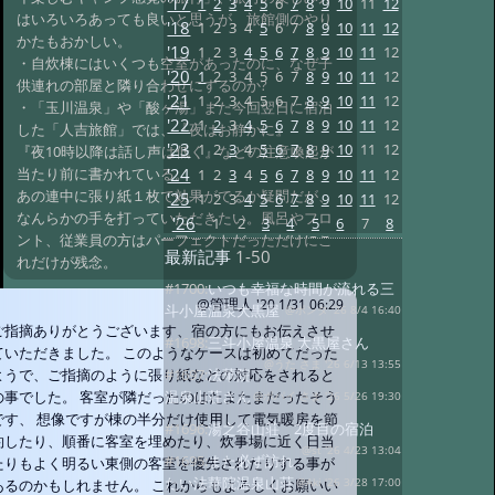
'17
1
2
3
4
5
6
7
8
9
10
11
12
はいろいろあっても良いと思うが、旅館側のやり
'18
1
2
3
4
5
6
7
8
9
10
11
12
かたもおかしい。
'19
1
2
3
4
5
6
7
8
9
10
11
12
・自炊棟にはいくつも空室があったのに、なぜ子
'20
1
2
3
4
5
6
7
8
9
10
11
12
供連れの部屋と隣り合わせにするのか?
'21
1
2
3
4
5
6
7
8
9
10
11
12
・「玉川温泉」や「酸ヶ湯」また今回翌日に宿泊
'22
1
2
3
4
5
6
7
8
9
10
11
12
した「人吉旅館」では、『夜はお静かに』
'23
1
2
3
4
5
6
7
8
9
10
11
12
『夜10時以降は話し声は低く』などの注意喚起が
'24
当たり前に書かれている。
1
2
3
4
5
6
7
8
9
10
11
12
あの連中に張り紙１枚で効果がでるか疑問だが、
'25
1
2
3
4
5
6
7
8
9
10
11
12
なんらかの手を打っていただきたい。風呂やフロ
'26
1
2
3
4
5
6
7
8
ント、従業員の方はパーフェクトだっただけにこ
最新記事
1-50
れだけが残念。
#1700:
いつも幸福な時間が流れる三
@管理人
'20 1/31 06:29
斗小屋温泉大黒屋
@ポンタ '26 8/4 16:40
ご指摘ありがとうございます、宿の方にもお伝えさせ
#1698:
三斗小屋温泉 大黒屋さん
ていただきました。 このようなケースは初めてだった
@うた さま '26 6/13 13:55
ようで、ご指摘のように張り紙などの対応をされると
#1697:
法華院
の事でした。 客室が隣だったのはたまたまだったそう
温泉山荘さん
@ポパイ さま '26 5/26 19:30
です、 想像ですが棟の半分だけ使用して電気暖房を節
#1696:
湯之谷山荘 2度目の宿泊
約したり、順番に客室を埋めたり、炊事場に近く日当
@st '26 4/23 13:04
#1695:
また必ず訪れ
たりもよく明るい東側の客室を優先されたりする事が
たい法華院温泉山荘
あるのかもしれません。 これからもよろしくお願いい
@Aki '26 3/28 17:00