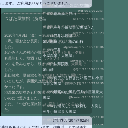
たします。 ご利用ありがとうございました。
#1693:
渋温泉 つばたや旅館
@st '26 3/26 20:51
#1692:
霧島湯之谷山
つばた屋旅館（所感）
荘
@Hiro '25 11/11 09:18
@伊藤さま
#1545 '20 1/7 01:57
#1691:
三斗小屋温泉大黒屋さん
@やま '25 10/27 10:23
2020年1月3日（金）～5日（日）に、家族3人
#1690:
三斗小屋温
（私、妻および長男）でお世話になりま
泉大黒屋さん 雨の山行
した。
@gontakujira '25 10/27 08:06
#1689:
三斗
おかみさんの対応が親切で、料理（朝食・夕食）
小屋温泉「大黒屋」
も美味しく、地酒（ビール＆ワイ
@佐久間 '25 10/22 09:37
ン）を飲みながら、残さず頂きました。大満足で
#1687:
法華院温
した。
泉山荘
@モニ '25 10/20 18:20
若山牧水、夏目漱石等が宿泊した旅館と聞いては
#1686:
何度でも行きたい宿 三斗小屋
いましたが、雰囲気は想像以上に良
温泉大黒屋
@府中のぼる '25 10/17 08:55
かったです。
#1685:
最高のお風呂 三斗小屋温泉大
渋温泉の街並みも印象深く、外国のお客さんが多
黒屋
いのには驚きました。
@Naotan '25 10/12 09:11
また、「つばた屋旅館」に宿泊したいと思いまし
#1684:
お湯良し、ご飯良し、人良し
た。
三斗小屋温泉大黒屋
@norinori '25 10/9 11:30
#1683:
三斗小屋
@管理人
'20 1/7 02:34
温泉 大黒屋
@コニちゃん '25 10/1 15:05
ご感想をありがとうございます、想像以上との評価大