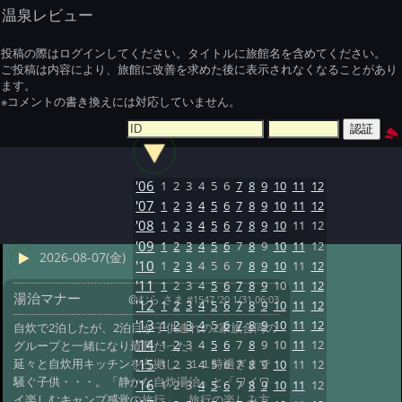
温泉レビュー
投稿の際はログインしてください。タイトルに旅館名を含めてください。
ご投稿は内容により、旅館に改善を求めた後に表示されなくなることがあり
ます。
※コメントの書き換えには対応していません。
'06
1
2
3
4
5
6
7
8
9
10
11
12
'07
1
2
3
4
5
6
7
8
9
10
11
12
'08
1
2
3
4
5
6
7
8
9
10
11
12
'09
1
2
3
4
5
6
7
8
9
10
11
12
2026-08-07(金)
'10
1
2
3
4
5
6
7
8
9
10
11
12
'11
1
2
3
4
5
6
7
8
9
10
11
12
湯治マナー
@むら さま
#1547 '20 1/31 06:03
'12
1
2
3
4
5
6
7
8
9
10
11
12
'13
1
2
3
4
5
6
7
8
9
10
11
12
自炊で2泊したが、2泊目が子供連れの2家族合同の
'14
1
2
3
4
5
6
7
8
9
10
11
12
グループと一緒になり最悪だった。
延々と自炊用キッチンを占拠し、１１時過ぎまで
'15
1
2
3
4
5
6
7
8
9
10
11
12
騒ぐ子供・・・。「静かな自炊湯治」と「ワイワ
'16
1
2
3
4
5
6
7
8
9
10
11
12
イ楽しむキャンプ感覚の旅行」、旅行の楽しみ方