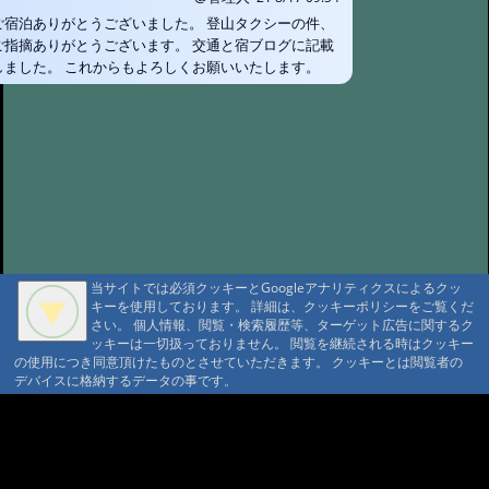
#1682:
大黒屋
ご宿泊ありがとうございました。 登山タクシーの件、
@トト '25 9/30 10:38
ご指摘ありがとうございます。 交通と宿ブログに記載
#1681:
超絶快適でした！！ 三斗小屋
しました。 これからもよろしくお願いいたします。
温泉大黒屋
@みさと '25 9/18 06:35
#1680:
三斗小屋温泉 大黒屋 大満
足の宿泊
@十七番 '25 9/16 09:23
#1679:
つばたや旅館さま
@アキラヴィッチ '25 8/22 20:20
#1678:
つ
ばたや旅館さん
@ポパイ さま '25 8/14 10:32
#1677:
大黒屋
@三浦真寿美 '25 8/11 22:44
#1676:
癒しの
当サイトでは必須クッキーとGoogleアナリティクスによるクッ
山小屋、大黒屋さん
キーを使用しております。 詳細は、クッキーポリシーをご覧くだ
@まーくん '25 7/19 06:25
さい。 個人情報、閲覧・検索履歴等、ターゲット広告に関するク
A A
#1675:
つばたや
ッキーは一切扱っておりません。 閲覧を継続される時はクッキー
A A A MountAin TRAD
旅館さん
@かよちゃん '25 7/15 18:04
の使用につき同意頂けたものとさせていただきます。 クッキーとは閲覧者の
デバイスに格納するデータの事です。
#1674:
川のせせらぎの中で 大黒屋
セキュリティポリシー
仮予約 利用規定
@くまり '25 7/10 17:58
プライバシーポリシー
請書予約 利用規定
#1673:
tabitappy
Cookie ポリシー
会員規約
三斗小屋温泉大黒屋
会社概要
ポイント規定
@tabitappy '25 6/22 23:01
#1672:
癒しの
コンテンツ著作権