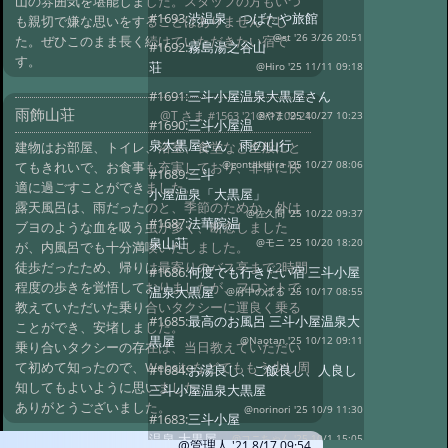
山の雰囲気を堪能しました。スタッフの方もいつ
#1693:
渋温泉 つばたや旅館
も親切で嫌な思いをすることはありませんでし
@st '26 3/26 20:51
た。ぜひこのまま長く続けていただきたい宿で
#1692:
霧島湯之谷山
す。
荘
@Hiro '25 11/11 09:18
#1691:
三斗小屋温泉大黒屋さん
雨飾山荘
@T さま
#1563 '21 8/17 09:24
@やま '25 10/27 10:23
#1690:
三斗小屋温
泉大黒屋さん 雨の山行
建物はお部屋、トイレ、浴室、食堂など全般にと
てもきれいで、お食事も充実しており、非常に快
@gontakujira '25 10/27 08:06
#1689:
三斗
適に過ごすことができました。
小屋温泉「大黒屋」
露天風呂は、雨だったのと、季節のためか、外は
@佐久間 '25 10/22 09:37
#1687:
法華院温
ブヨのような血を吸う虫が多く、断念しました
泉山荘
@モニ '25 10/20 18:20
が、内風呂でも十分満喫いたしました。
徒歩だったため、帰りは最寄りのバス亭まで2時間
#1686:
何度でも行きたい宿 三斗小屋
程度の歩きを覚悟しておりましたが、フロントで
温泉大黒屋
@府中のぼる '25 10/17 08:55
教えていただいた乗り合いタクシーに運良く乗る
#1685:
最高のお風呂 三斗小屋温泉大
ことができ、安堵しました。
黒屋
@Naotan '25 10/12 09:11
乗り合いタクシーの存在は、当日教えていただい
て初めて知ったので、Websiteなどでももう少し周
#1684:
お湯良し、ご飯良し、人良し
知してもよいように思いました。
三斗小屋温泉大黒屋
ありがとうございました。
@norinori '25 10/9 11:30
#1683:
三斗小屋
温泉 大黒屋
@コニちゃん '25 10/1 15:05
@管理人
'21 8/17 09:54