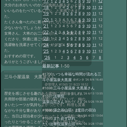
'17
1
2
3
4
5
6
7
8
9
10
11
12
大分のお水がいいのかどの食材も喉をすっと通り
'18
1
2
3
4
5
6
7
8
9
10
11
12
いいものをたべているんだな、と実感できまし
'19
1
2
3
4
5
6
7
8
9
10
11
12
た。
'20
1
2
3
4
5
6
7
8
9
10
11
12
たくさん食べたのに胃もたれしないのは油の量が
'21
1
2
3
4
5
6
7
8
9
10
11
12
少ないからでしょうか。
'22
1
2
3
4
5
6
7
8
9
10
11
12
女将さん、大将のお二方ともたいへん気配りして
'23
1
2
3
4
5
6
7
8
9
10
11
12
くださり、快適に過ごせました。
'24
洗濯物を洗濯させてくださったので、助かりまし
1
2
3
4
5
6
7
8
9
10
11
12
た。
'25
1
2
3
4
5
6
7
8
9
10
11
12
おすすめの宿です。
'26
1
2
3
4
5
6
7
8
ありがとうございました。
最新記事
1-50
#1700:
いつも幸福な時間が流れる三
三斗小屋温泉 大黒屋さん
斗小屋温泉大黒屋
@ポンタ '26 8/4 16:40
@管理人
#1565 '21 8/23 18:52
#1698:
三斗小屋温泉 大黒屋さん
歴史を感じさせる趣のある建物に感動しました。
@うた さま '26 6/13 13:55
#1697:
法華院
共用部や部屋の寝具も清潔に保たれていて、糊の
温泉山荘さん
@ポパイ さま '26 5/26 19:30
きいたシーツが気持ちよかったです。料理も質素
#1696:
湯之谷山荘 2度目の宿泊
ながら十分な量があり、美味しくいただきまし
た。当日は宿泊者が少なかったようで湯船にもゆ
@st '26 4/23 13:04
#1695:
また必ず訪れ
ったりとつかることができ、大きく開けた窓から
たい法華院温泉山荘
@Aki '26 3/28 17:00