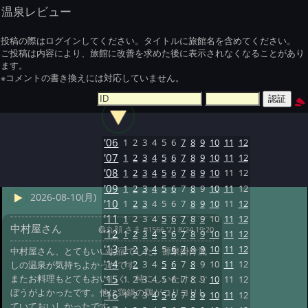
温泉レビュー
投稿の際はログインしてください。タイトルに旅館名を含めてください。
ご投稿は内容により、旅館に改善を求めた後に表示されなくなることがあり
ます。
※コメントの書き換えには対応していません。
'06
1
2
3
4
5
6
7
8
9
10
11
12
'07
1
2
3
4
5
6
7
8
9
10
11
12
'08
1
2
3
4
5
6
7
8
9
10
11
12
'09
1
2
3
4
5
6
7
8
9
10
11
12
2026-08-10(月)
'10
1
2
3
4
5
6
7
8
9
10
11
12
'11
1
2
3
4
5
6
7
8
9
10
11
12
中村屋さん
@丸顔 さま
#1566 '21 8/24 19:20
'12
1
2
3
4
5
6
7
8
9
10
11
12
'13
1
2
3
4
5
6
7
8
9
10
11
12
中村屋さん、とてもいいお宿でした。源泉掛け流
'14
1
2
3
4
5
6
7
8
9
10
11
12
しの温泉が気持ちよかったです。
またお料理もとてもおいしく、特にしいたけとご
'15
1
2
3
4
5
6
7
8
9
10
11
12
ぼうがよかったです。他に鶏鍋の鶏がコリコリし
'16
1
2
3
4
5
6
7
8
9
10
11
12
ていておいしかったです。