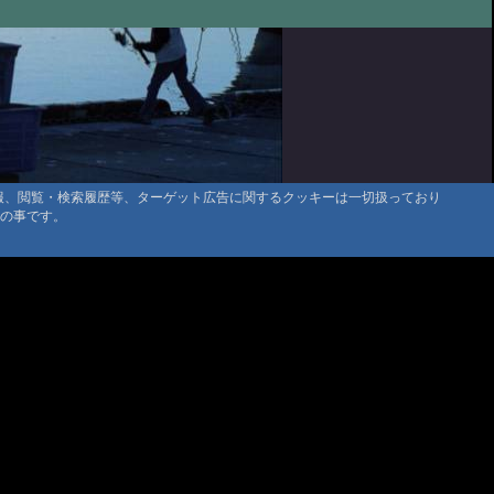
たや旅館さん
@クロス さま '22 9/11 10:52
小屋温泉 大黒屋
@N村 さま '22 9/11 09:22
たや旅館さん
@udang '22 8/23 12:48
温泉 紅葉館
@マイケルシェンカー さま '22 8/22 20:17
小屋温泉 大黒屋 は素敵な宿でした
@ひろ '22 8/4 23:18
小屋温泉 大黒屋
@麻婆茄子出て喜んだ客さま '22 7/19 09:57
情報、閲覧・検索履歴等、ターゲット広告に関するクッキーは一切扱っており
小屋温泉 大黒屋
@管理人 '22 6/21 09:53
タの事です。
マウンテントラッド株式会社
湯之谷山荘さん
〒386-1211 長野県上田市下之郷692
@みやちゃん '22 5/29 17:55
0268371176
小屋温泉 大黒屋
@女子登山部 '22 5/23 07:40
湯之谷山荘さん 感想
@お湯 さま '22 5/3 14:31
通行止め注意 秋神温泉
@管理人 '22 4/29 10:21
雲町 民宿たなべ
@猫ジャック '22 4/23 20:20
谷山荘。最高でしたが、、、
@いとやん '22 4/19 17:04
たや旅館さん
@あさちゃん '22 2/21 16:28
は寒かったです
@コディ '22 2/19 18:58