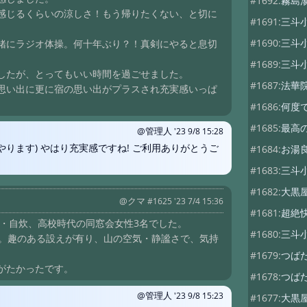
#1692:
霧島
感じるくらいの涼しさ！もう帰りたくない、と切に
#1691:
三斗
#1690:
三斗
緒にラジオ体操。何十年ぶり？！真剣にやると息切
#1689:
三斗
したが、とってもいい時間を過ごせました。
#1687:
法華
思い出に更に宿の思い出がプラスされ充実感いっぱ
#1686:
何度
#1685:
最高
@管理人
'23 9/8 15:28
やります) やはり充実感ですね! ご利用ありがとうご
#1684:
お湯
#1683:
三斗
#1682:
大黒
@クマ
#1625 '23 7/4 15:36
#1681:
超絶
♨️・自炊、高校時代の同窓会女性3名でした。
#1680:
三斗
泊。趣のある設えが有り、山の空気・静謐さで、気持
#1679:
つば
がたかったです。
#1678:
つば
@管理人
'23 9/8 15:23
#1677:
大黒