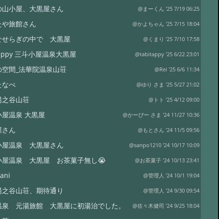
の山小屋、大黒屋さん
@まーくん '25 7/19 06:25
たや旅館さん
@かよちゃん '25 7/15 18:04
せせらぎの中で 大黒屋
@くまり '25 7/10 17:58
itappy 三斗小屋温泉大黒屋
@tabitappy '25 6/22 23:01
の空間_法華院温泉山荘
@Rei '25 6/6 11:34
たなべ
@ゆり さま '25 5/27 21:02
湯之谷山荘
@トト '25 4/12 09:00
小屋温泉 大黒屋
@かーぴー さま '24 11/27 10:36
屋さん
@もとさん '24 11/5 09:56
小屋温泉 大黒屋さん
@sanpo1210 '24 10/17 10:09
小屋温泉 大黒屋 お茶菓子無し😭
@お茶菓子 '24 10/13 23:41
ani
@管理人 '24 10/1 19:04
湯之谷山荘、期待通り
@管理人 '24 9/30 09:54
温泉 元湯旅館 大黒屋に初湯治でした。
@佐々木健司 '24 9/25 18:04