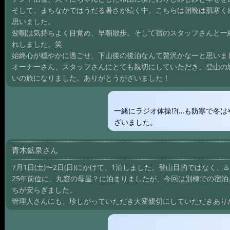
そして、まちなかではうだる暑さが続く中、こちらは朝晩は肌寒く
思いました。
翌朝は気持ちよく目覚め、早朝散歩。そして宿のスタッフさんと一
れしました。笑
始終心が穏やかに過ごせ、下山後の後泊なんて贅沢かなーと思いま
オーナーさん、スタッフさんにとても親切にしていただき、登山の
いの旅になりました。ありがとうがざいました！
一緒にラジオ体操!?(…も防寒で冬は
ざいました。
青木鉱泉さん
7月1日(土)〜2日(日)にかけて、1泊しました。登山目的ではなく、
25年前位に、丸窓の母屋？に泊まりましたが、今回は別棟での宿
ちが安らぎました。
管理人さんにも、珍しがっていただき大変親切にしていただきあり