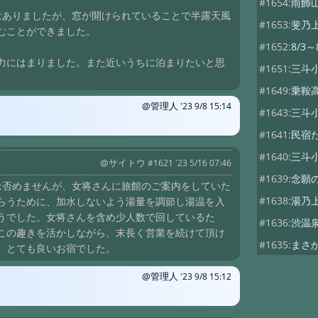
#1654:
雨飾
はありましたが、窓が開けられていることで半露天風
#1653:
斐乃
むことができました。
#1652:
8/3
力にはまりました。また近いうちに泊まりたいと思
#1651:
三斗
#1649:
乗鞍
@管理人
'23 9/8 15:14
#1643:
三斗
#1641:
民宿
#1640:
三斗
@サイトウ
#1621 '23 5/16 07:46
#1639:
念願
は否めませんが、女将さんに旅館のご案内をしていた
#1638:
湯乃
らうために、加水しないよう湯量を調節し湯温を入
うでした。女将さんを含め少人数で回しているた
#1636:
渋温
この趣きを活かしながら、末長く営業を続けて頂け
#1635:
まさ
。とても良いお宿でした。
#1634:
三斗
@管理人
'23 9/8 15:12
#1627:
つば
#1626:
青木