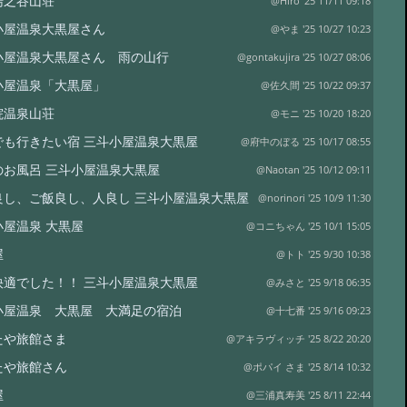
湯之谷山荘
@Hiro '25 11/11 09:18
小屋温泉大黒屋さん
@やま '25 10/27 10:23
小屋温泉大黒屋さん 雨の山行
@gontakujira '25 10/27 08:06
小屋温泉「大黒屋」
@佐久間 '25 10/22 09:37
院温泉山荘
@モニ '25 10/20 18:20
でも行きたい宿 三斗小屋温泉大黒屋
@府中のぼる '25 10/17 08:55
のお風呂 三斗小屋温泉大黒屋
@Naotan '25 10/12 09:11
良し、ご飯良し、人良し 三斗小屋温泉大黒屋
@norinori '25 10/9 11:30
小屋温泉 大黒屋
@コニちゃん '25 10/1 15:05
屋
@トト '25 9/30 10:38
快適でした！！ 三斗小屋温泉大黒屋
@みさと '25 9/18 06:35
小屋温泉 大黒屋 大満足の宿泊
@十七番 '25 9/16 09:23
たや旅館さま
@アキラヴィッチ '25 8/22 20:20
たや旅館さん
@ポパイ さま '25 8/14 10:32
屋
@三浦真寿美 '25 8/11 22:44