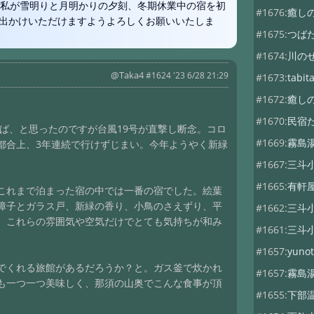
、私が雪明りと月明かりの夕刻、冬期休業中の宿を初
#1676:
癒し
出かけいただけますようよろしくお願いいたしま
#1675:
つば
#1674:
川の
@Taka4
#1624 '23 6/28 21:29
#1673:
tab
#1672:
癒し
#1670:
民宿
れば、と思ったのですが台風19号が直撃し断念。コロ
#1669:
霧島
都合上、3年連続で行けずじまい。今年ようやく新緑
#1667:
三斗
#1665:
有軒
これまで泊まった宿の中では一番の宿でした。絵葉
障子とガラス戸、新緑の香り、小鳥のさえずり、平
#1662:
三斗
、これらの雰囲気や空気だけでとても気持ちが和み
#1661:
三斗
#1657:
yunot
でくれる旅館があるだろうか？と。ガス釜で炊かれ
#1657:
霧島
も一つ一つ美味しく、那須の山奥でこんな食事が頂
#1655:
下部