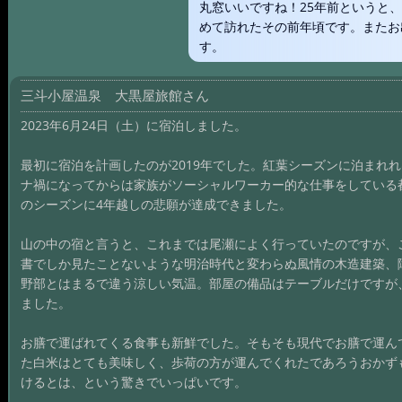
丸窓いいですね！25年前というと
めて訪れたその前年頃です。またお
す。
三斗小屋温泉 大黒屋旅館さん
2023年6月24日（土）に宿泊しました。
最初に宿泊を計画したのが2019年でした。紅葉シーズンに泊まれ
ナ禍になってからは家族がソーシャルワーカー的な仕事をしている
のシーズンに4年越しの悲願が達成できました。
山の中の宿と言うと、これまでは尾瀬によく行っていたのですが、
書でしか見たことないような明治時代と変わらぬ風情の木造建築、
野部とはまるで違う涼しい気温。部屋の備品はテーブルだけですが
ました。
お膳で運ばれてくる食事も新鮮でした。そもそも現代でお膳で運ん
た白米はとても美味しく、歩荷の方が運んでくれたであろうおかず
けるとは、という驚きでいっぱいです。