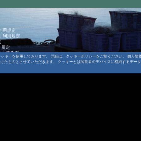
#1596:
つば
#1594:
三斗
#1593:
つば
利用規定
#1592:
七味
 利用規定
#1591:
三斗
約
ト規定
#1589:
三斗
ンツ著作権
るクッキーを使用しております。 詳細は、クッキーポリシーをご覧ください。 個人
#1587:
三斗
頂けたものとさせていただきます。 クッキーとは閲覧者のデバイスに格納するデー
#1586:
霧島
#1585:
三斗
#1583:
霧島
© 1999-2026
MountAin TRAD
® Inc. https://www.mountaintrad.co.jp
#1582:
冬期
#1581:
奥出
#1580:
湯之
#1578:
つば
#1577:
霧島