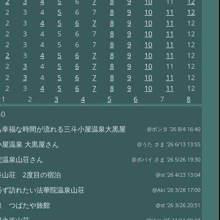
2
3
4
5
6
7
8
9
10
11
12
2
3
4
5
6
7
8
9
10
11
12
2
3
4
5
6
7
8
9
10
11
12
2
3
4
5
6
7
8
9
10
11
12
2
3
4
5
6
7
8
9
10
11
12
2
3
4
5
6
7
8
9
10
11
12
2
3
4
5
6
7
8
9
10
11
12
2
3
4
5
6
7
8
9
10
11
12
2
3
4
5
6
7
8
9
10
11
12
1
2
3
4
5
6
7
8
50
も幸福な時間が流れる三斗小屋温泉大黒屋
@ポンタ '26 8/4 16:40
小屋温泉 大黒屋さん
@うた さま '26 6/13 13:55
院温泉山荘さん
@ポパイ さま '26 5/26 19:30
谷山荘 2度目の宿泊
@st '26 4/23 13:04
必ず訪れたい法華院温泉山荘
@Aki '26 3/28 17:00
泉 つばたや旅館
@st '26 3/26 20:51