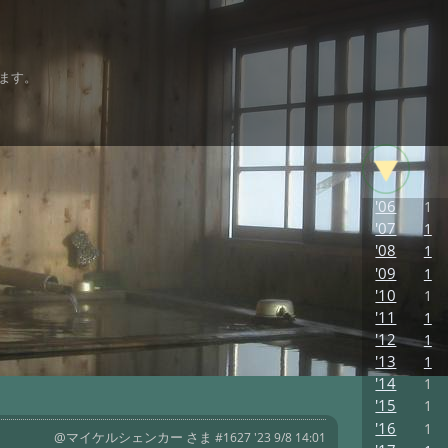
ます。
'06
1
'07
1
'08
1
'09
1
'10
1
'11
1
'12
1
'13
1
'14
1
'15
1
'16
1
@マイケルシェンカー さま
#1627 '23 9/8 14:01