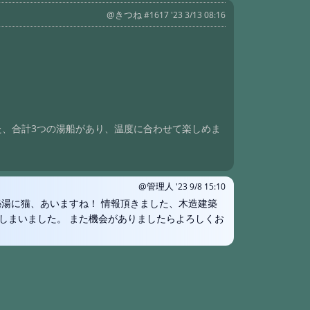
#1625:
青木
@きつね
#1617 '23 3/13 08:16
#1624:
三斗
#1621:
つば
#1618:
民宿
#1617:
霧島
#1615:
渋温
た、合計3つの湯船があり、温度に合わせて楽しめま
#1613:
三斗
#1611:
北温
#1609:
三斗
@管理人
'23 9/8 15:10
秘湯に猫、あいますね！ 情報頂きました、木造建築
#1606:
三斗
しまいました。 また機会がありましたらよろしくお
#1604:
霧島
#1601:
温泉
#1600:
法華
#1599:
霧島