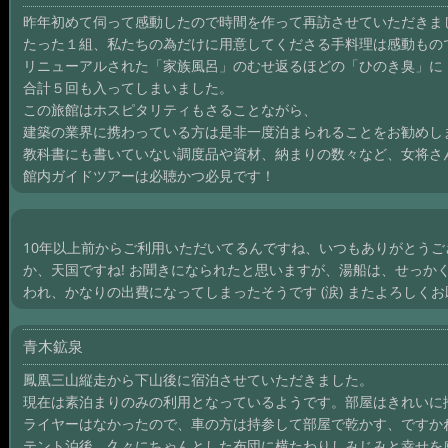
昨年初めて伺って感動したので時間を作って再訪させていただきま
たった１組、私たちの為だけに用意してくださる手料理は感動もの
リニューアルされた「家族風呂」のむせ返るほどの「ひのき臭」に
合計５回も入ってしまいました。
この旅館はホスピタリティもさることながら、
建築の業界に携わっている方は是非一度泊まられることをお勧めし
教科書にも書いていない調度品や資材、納まりの数々など、女将さ
館内ガイドツアーは必聴かつ必見です！
10年以上前からご利用いただいてるんですね、いつもありがとうご
か、天国ですね! お聞きになられたと思いますが、湯船は、せっか
われ、かなりの出費になってしまったそうです (涙) またよろしく
青木鉱泉
鳳凰三山縦走から下山後に宿泊させていただきました。
現在は素泊まりのみの利用となっているようです。部屋はきれいに
ライヤーはなかったので、車の方は持参して部屋で乾かす、ですか
テント泊後、久々にちゃんとした布団に横たわりしみじみと幸せを