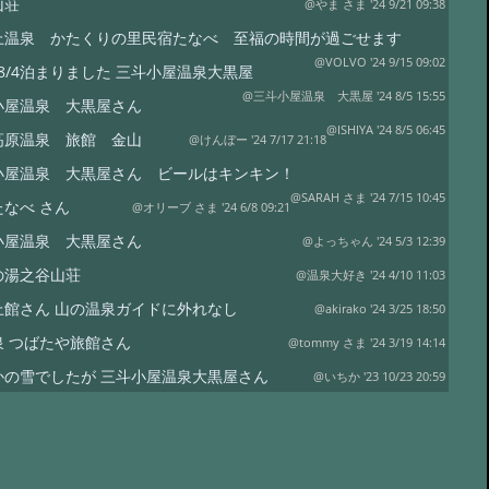
山荘
@やま さま '24 9/21 09:38
上温泉 かたくりの里民宿たなべ 至福の時間が過ごせます
@VOLVO '24 9/15 09:02
～8/4泊まりました 三斗小屋温泉大黒屋
@三斗小屋温泉 大黒屋 '24 8/5 15:55
小屋温泉 大黒屋さん
@ISHIYA '24 8/5 06:45
高原温泉 旅館 金山
@けんぼー '24 7/17 21:18
小屋温泉 大黒屋さん ビールはキンキン！
@SARAH さま '24 7/15 10:45
たなべ さん
@オリーブ さま '24 6/8 09:21
小屋温泉 大黒屋さん
@よっちゃん '24 5/3 12:39
の湯之谷山荘
@温泉大好き '24 4/10 11:03
上館さん 山の温泉ガイドに外れなし
@akirako '24 3/25 18:50
泉 つばたや旅館さん
@tommy さま '24 3/19 14:14
かの雪でしたが 三斗小屋温泉大黒屋さん
@いちか '23 10/23 20:59
小屋温泉 大黒屋さん
@ちゃんかわ '23 10/7 12:30
たやさんのリニューアルされた「家族風呂」
@マイケルシェンカー さま '23 9/8 14:01
鉱泉
@ezucazue '23 8/15 07:49