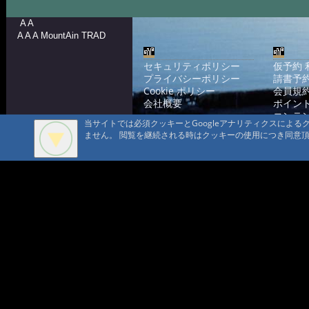
A A
A A A MountAin TRAD
セキュリティポリシー
仮予約 
プライバシーポリシー
請書予約
Cookie ポリシー
会員規
会社概要
ポイン
コンテ
当サイトでは必須クッキーとGoogleアナリティクスによ
問合せ
ません。 閲覧を継続される時はクッキーの使用につき同意