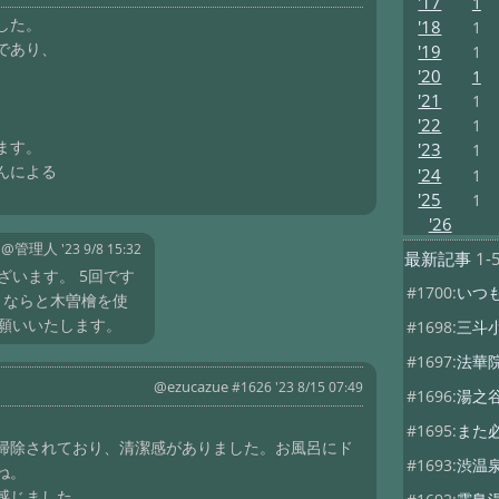
'17
1
した。
'18
1
であり、
'19
1
'20
1
'21
1
'22
1
ます。
'23
1
んによる
'24
1
'25
1
'26
@管理人
'23 9/8 15:32
最新記事
1-
ざいます。 5回です
#1700:
いつ
くならと木曽檜を使
お願いいたします。
#1698:
三斗
#1697:
法華
@ezucazue
#1626 '23 8/15 07:49
#1696:
湯之
#1695:
また
掃除されており、清潔感がありました。お風呂にド
#1693:
渋温
ね。
感じました。