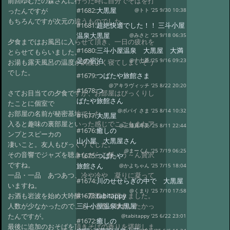
前回ゆむたの森さんに行った時に自分でそばを打
#1682:
大黒屋
ったんですが
@トト '25 9/30 10:38
もちろんですが次元の違うものでした。
#1681:
超絶快適でした！！ 三斗小屋
温泉大黒屋
@みさと '25 9/18 06:35
夕食まではお風呂に入らせて頂き、一日の疲れを
#1680:
三斗小屋温泉 大黒屋 大満
とらせてもらいました。
足の宿泊
@十七番 '25 9/16 09:23
お湯も露天風呂の温度が調度よく寝てしまいそう
でした。
#1679:
つばたや旅館さま
@アキラヴィッチ '25 8/22 20:20
#1678:
つ
さてお目当ての夕食ですが、お部屋はびっくりし
ばたや旅館さん
たことに個室で
@ポパイ さま '25 8/14 10:32
お部屋の名前が秘密基地でした。
#1677:
大黒屋
入ると趣味の裏部屋といった感じでここもまたア
@三浦真寿美 '25 8/11 22:44
#1676:
癒しの
ンプとスピーカの
山小屋、大黒屋さん
凄いこと。友人もびっくりでした。
@まーくん '25 7/19 06:25
その音響でジャズを聴きながらご飯。う～ん贅沢
#1675:
つばたや
ですね。
旅館さん
@かよちゃん '25 7/15 18:04
一品・一品 あつあつ、冷や冷や 凝りに凝って
#1674:
川のせせらぎの中で 大黒屋
いますね。
@くまり '25 7/10 17:58
お酒も岩波を始め大吟醸～原酒まで頂きました。
#1673:
tabitappy
人数が少なかったので、もっと色々味わいたかっ
三斗小屋温泉大黒屋
たんですが。
@tabitappy '25 6/22 23:01
#1672:
癒しの
最後に追加のおそばを頂きそばの香りを堪能しま