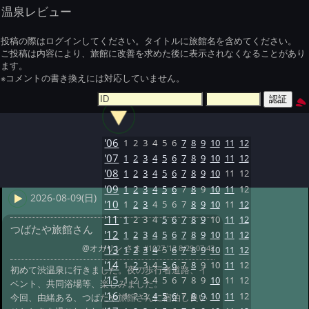
温泉レビュー
投稿の際はログインしてください。タイトルに旅館名を含めてください。
ご投稿は内容により、旅館に改善を求めた後に表示されなくなることがあり
ます。
※コメントの書き換えには対応していません。
'06
1
2
3
4
5
6
7
8
9
10
11
12
'07
1
2
3
4
5
6
7
8
9
10
11
12
'08
1
2
3
4
5
6
7
8
9
10
11
12
'09
1
2
3
4
5
6
7
8
9
10
11
12
2026-08-09(日)
'10
1
2
3
4
5
6
7
8
9
10
11
12
'11
1
2
3
4
5
6
7
8
9
10
11
12
つばたや旅館さん
'12
1
2
3
4
5
6
7
8
9
10
11
12
@オガリン さま
#1027 '12 8/29 07:42
'13
1
2
3
4
5
6
7
8
9
10
11
12
'14
1
2
3
4
5
6
7
8
9
10
11
12
初めて渋温泉に行きました。夜の歩行者道路、イ
'15
1
2
3
4
5
6
7
8
9
10
11
12
ベント、共同浴場等、楽しみました。
'16
1
2
3
4
5
6
7
8
9
10
11
12
今回、由緒ある、つばたや旅館さんに宿泊し良い