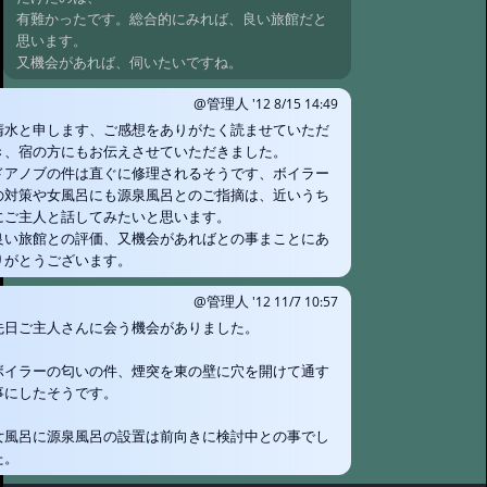
@udang '22 8/23 12:48
#1592:
七味温泉
有難かったです。総合的にみれば、良い旅館だと
紅葉館
思います。
@マイケルシェンカー さま '22 8/22 20:17
又機会があれば、伺いたいですね。
#1591:
三斗小屋温泉 大黒屋 は素
敵な宿でした
@ひろ '22 8/4 23:18
@管理人
'12 8/15 14:49
清水と申します、ご感想をありがたく読ませていただ
#1589:
三斗小屋温泉 大黒屋
き、宿の方にもお伝えさせていただきました。
@麻婆茄子出て喜んだ客さま '22 7/19 09:57
ドアノブの件は直ぐに修理されるそうです、ボイラー
#1587:
三斗小屋温泉 大黒屋
の対策や女風呂にも源泉風呂とのご指摘は、近いうち
@管理人 '22 6/21 09:53
#1586:
霧島湯之
にご主人と話してみたいと思います。
谷山荘さん
@みやちゃん '22 5/29 17:55
良い旅館との評価、又機会があればとの事まことにあ
りがとうございます。
#1585:
三斗小屋温泉 大黒屋
@女子登山部 '22 5/23 07:40
#1583:
霧島湯
@管理人
'12 11/7 10:57
之谷山荘さん 感想
先日ご主人さんに会う機会がありました。
@お湯 さま '22 5/3 14:31
#1582:
冬期通行
止め注意 秋神温泉
ボイラーの匂いの件、煙突を東の壁に穴を開けて通す
@管理人 '22 4/29 10:21
事にしたそうです。
#1581:
奥出雲
町 民宿たなべ
女風呂に源泉風呂の設置は前向きに検討中との事でし
@猫ジャック '22 4/23 20:20
#1580:
湯之谷
た。
山荘。最高でしたが、、、