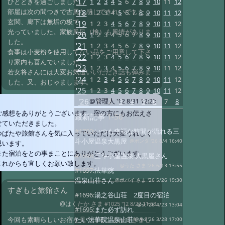
'17
1
2
3
4
5
6
7
8
9
10
11
12
ひとときを過ごしました。
部屋は次の間つきで古風な感じできれいでした、
'18
1
2
3
4
5
6
7
8
9
10
11
12
玄関、廊下は無垢の板で
'19
1
2
3
4
5
6
7
8
9
10
11
12
光っていました。家族風呂（檜）も風情がありま
'20
1
2
3
4
5
6
7
8
9
10
11
12
した。
'21
1
2
3
4
5
6
7
8
9
10
11
12
食事は小麦粉を使用してない品をご用意して下さ
'22
1
2
3
4
5
6
7
8
9
10
11
12
り家内も喜んでいました。
'23
1
2
3
4
5
6
7
8
9
10
11
12
若女将さんには大変お気遣いいただき話も弾みま
'24
1
2
3
4
5
6
7
8
9
10
11
12
した、又、おじゃまします。
'25
1
2
3
4
5
6
7
8
9
10
11
12
'26
1
2
3
4
5
6
7
8
@管理人
'12 8/31 12:23
ご感想をありがとうございます、宿の方にもお伝えさ
最新記事
1-50
せていただきました。
#1700:
いつも幸福な時間が流れる三
つばたや旅館さんを気に入っていただけ大変うれしく
斗小屋温泉大黒屋
@ポンタ '26 8/4 16:40
思います。
また宿泊をとの事まことにありがとうございます。
#1698:
三斗小屋温泉 大黒屋さん
これからも宜しくお願い致します。
@うた さま '26 6/13 13:55
#1697:
法華院
温泉山荘さん
@ポパイ さま '26 5/26 19:30
すぎもと旅館さん
#1696:
湯之谷山荘 2度目の宿泊
@はくたか さま
#1025 '12 8/22 11:53
@st '26 4/23 13:04
#1695:
また必ず訪れ
今回も素晴らしいお宿を見つけることができまし
たい法華院温泉山荘
@Aki '26 3/28 17:00