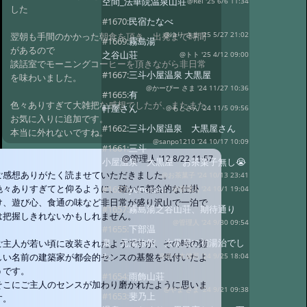
空間_法華院温泉山荘
@Rei '25 6/6 11:34
した
#1670:
民宿たなべ
翌朝も手間のかかった朝食を頂き、出発まで時間
@ゆり さま '25 5/27 21:02
#1669:
霧島湯
があるので
之谷山荘
@トト '25 4/12 09:00
談話室でモーニングコーヒーを頂きながら非日常
#1667:
三斗小屋温泉 大黒屋
を味わいました。
@かーぴー さま '24 11/27 10:36
#1665:
有
色々ありすぎて大雑把な感想でしたが、またまた
軒屋さん
@もとさん '24 11/5 09:56
お気に入りに追加です。
#1662:
三斗小屋温泉 大黒屋さん
本当に外れないですね。
@sanpo1210 '24 10/17 10:09
#1661:
三斗
@管理人
'12 8/22 11:57
小屋温泉 大黒屋 お茶菓子無し😭
ご感想ありがたく読ませていただきました。
@お茶菓子 '24 10/13 23:41
色々ありすぎてと仰るように、確かに都会的な仕掛
#1657:
yunotani
@管理人 '24 10/1 19:04
け、遊び心、食通の味など非日常が盛り沢山で一泊で
#1657:
霧島湯之谷山荘、期待通り
は把握しきれないかもしれません。
@管理人 '24 9/30 09:54
#1655:
下部温
泉 元湯旅館 大黒屋に初湯治でし
ご主人が若い頃に改装されたようですが、その時の難
た。
しい名前の建築家が都会的センスの基盤を気付いたよ
@佐々木健司 '24 9/25 18:04
うです。
#1654:
雨飾山荘
そこにご主人のセンスが加わり磨かれたように思いま
@やま さま '24 9/21 09:38
#1653:
斐乃上
す。