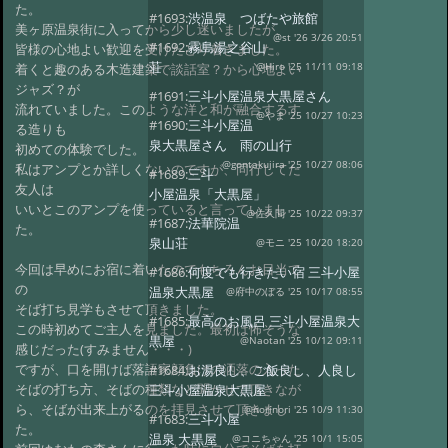
た。
#1693:
渋温泉 つばたや旅館
美ヶ原温泉街に入ってから少し迷いましたが、
@st '26 3/26 20:51
#1692:
霧島湯之谷山
皆様の心地よい歓迎を受けたどり着きました。
荘
着くと趣のある木造建築で談話室？から心地よい
@Hiro '25 11/11 09:18
ジャズ？が
#1691:
三斗小屋温泉大黒屋さん
流れていました。このような洋と和が融合するす
@やま '25 10/27 10:23
#1690:
三斗小屋温
る造りも
泉大黒屋さん 雨の山行
初めての体験でした。
@gontakujira '25 10/27 08:06
私はアンプとか詳しくないのですが、同行してた
#1689:
三斗
友人は
小屋温泉「大黒屋」
いいとこのアンプを使っていると言っていまし
@佐久間 '25 10/22 09:37
#1687:
法華院温
た。
泉山荘
@モニ '25 10/20 18:20
今回は早めにお宿に着いたのでもちろんお目当て
#1686:
何度でも行きたい宿 三斗小屋
の
温泉大黒屋
@府中のぼる '25 10/17 08:55
そば打ち見学もさせて頂きました。
#1685:
最高のお風呂 三斗小屋温泉大
この時初めてご主人を見ました。最初は怖そうな
黒屋
@Naotan '25 10/12 09:11
感じだった(すみません・・・)
ですが、口を開けば落語家顔負けの洒落の入った
#1684:
お湯良し、ご飯良し、人良し
そばの打ち方、そばの種類など聞かせて頂きなが
三斗小屋温泉大黒屋
ら、そばが出来上がるのを拝見させて頂きまし
@norinori '25 10/9 11:30
#1683:
三斗小屋
た。
温泉 大黒屋
@コニちゃん '25 10/1 15:05