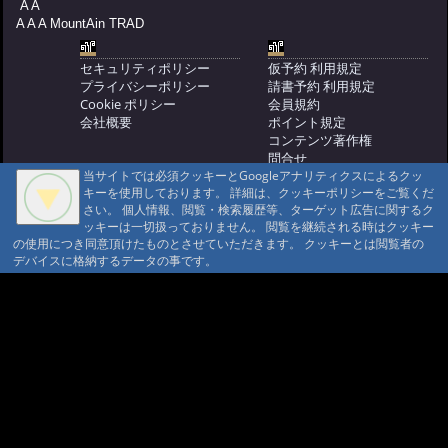
A A
@いとやん '22 4/19 17:04
#1578:
つばたや
A A A MountAin TRAD
旅館さん
@あさちゃん '22 2/21 16:28
#1577:
霧島は寒かったです
セキュリティポリシー
仮予約 利用規定
プライバシーポリシー
請書予約 利用規定
@コディ '22 2/19 18:58
#1576:
霧島湯谷
Cookie ポリシー
会員規約
山荘 温泉が素晴らしい！
会社概要
ポイント規定
@ともこんと '21 11/23 17:33
コンテンツ著作権
#1575:
霧島
問合せ
湯谷山荘 温泉が素晴らしい！
当サイトでは必須クッキーとGoogleアナリティクスによるクッ
マウンテントラッド株式会社
@ともこんと '21 11/23 13:47
#1574:
11/13-
キーを使用しております。 詳細は、クッキーポリシーをご覧くだ
〒386-1211 長野県上田市下之郷692
さい。 個人情報、閲覧・検索履歴等、ターゲット広告に関するク
14 大黒屋さん利用の那須岳周遊
0268371176
ッキーは一切扱っておりません。 閲覧を継続される時はクッキー
@s15makoto '21 11/15 07:22
#1573:
霧島
の使用につき同意頂けたものとさせていただきます。 クッキーとは閲覧者の
© 1999-2026
MountAin TRAD
® Inc. https://www.mountaintrad.co.jp
デバイスに格納するデータの事です。
湯之谷山荘 さん
@デコ さま '21 11/9 15:19
#1572:
三斗小
屋温泉 大黒屋さん
@しろくま さま '21 11/2 09:48
#1571:
雨飾
山荘 都忘れの湯♨
@やまちゃん '21 10/25 11:26
#1570:
つば
たや旅館さんにお世話になりました
@まさ '21 10/10 09:41
#1569:
雨飾山荘に