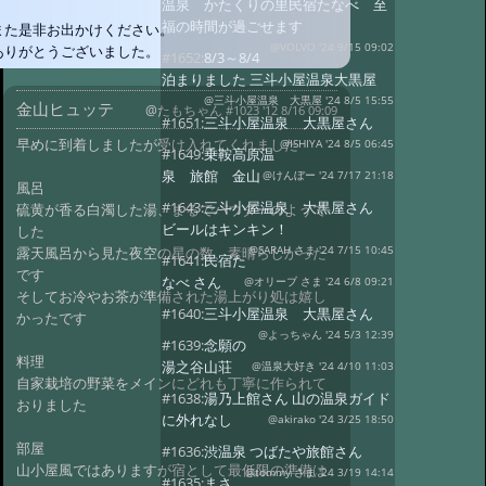
温泉 かたくりの里民宿たなべ 至
福の時間が過ごせます
また是非お出かけください。
@VOLVO '24 9/15 09:02
ありがとうございました。
#1652:
8/3～8/4
泊まりました 三斗小屋温泉大黒屋
@三斗小屋温泉 大黒屋 '24 8/5 15:55
金山ヒュッテ
@たもちゃん
#1023 '12 8/16 09:09
#1651:
三斗小屋温泉 大黒屋さん
早めに到着しましたが受け入れてくれました
@ISHIYA '24 8/5 06:45
#1649:
乗鞍高原温
泉 旅館 金山
@けんぼー '24 7/17 21:18
風呂
#1643:
三斗小屋温泉 大黒屋さん
硫黄が香る白濁した湯、まるでパウダーのようで
ビールはキンキン！
した
露天風呂から見た夜空の星の数、素晴らしかった
@SARAH さま '24 7/15 10:45
#1641:
民宿た
です
なべ さん
@オリーブ さま '24 6/8 09:21
そしてお冷やお茶が準備された湯上がり処は嬉し
#1640:
三斗小屋温泉 大黒屋さん
かったです
@よっちゃん '24 5/3 12:39
#1639:
念願の
料理
湯之谷山荘
@温泉大好き '24 4/10 11:03
自家栽培の野菜をメインにどれも丁寧に作られて
#1638:
湯乃上館さん 山の温泉ガイド
おりました
に外れなし
@akirako '24 3/25 18:50
部屋
#1636:
渋温泉 つばたや旅館さん
山小屋風ではありますが宿として最低限の準備は
@tommy さま '24 3/19 14:14
#1635:
まさ