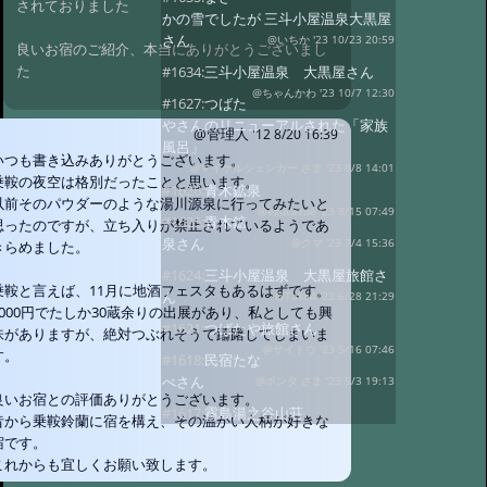
されておりました
かの雪でしたが 三斗小屋温泉大黒屋
さん
@いちか '23 10/23 20:59
良いお宿のご紹介、本当にありがとうございまし
た
#1634:
三斗小屋温泉 大黒屋さん
@ちゃんかわ '23 10/7 12:30
#1627:
つばた
やさんのリニューアルされた「家族
@管理人
'12 8/20 16:39
風呂」
いつも書き込みありがとうございます。
@マイケルシェンカー さま '23 9/8 14:01
乗鞍の夜空は格別だったことと思います。
#1626:
青木鉱泉
以前そのパウダーのような湯川源泉に行ってみたいと
@ezucazue '23 8/15 07:49
#1625:
青木鉱
思ったのですが、立ち入りが禁止されているようであ
泉さん
@クマ '23 7/4 15:36
きらめました。
#1624:
三斗小屋温泉 大黒屋旅館さ
乗鞍と言えば、11月に地酒フェスタもあるはずです。
ん
@Taka4 '23 6/28 21:29
2000円でたしか30蔵余りの出展があり、私としても興
#1621:
つばたや旅館さん
味がありますが、絶対つぶれそうで躊躇してしまいま
@サイトウ '23 5/16 07:46
す。
#1618:
民宿たな
べさん
@ポンタ さま '23 5/3 19:13
良いお宿との評価ありがとうございます。
#1617:
霧島湯之谷山荘
昔から乗鞍鈴蘭に宿を構え、その温かい人柄が好きな
@きつね '23 3/13 08:16
宿です。
#1615:
渋温泉 つ
これからも宜しくお願い致します。
ばたやさん
@エボニー さま '23 3/12 09:36