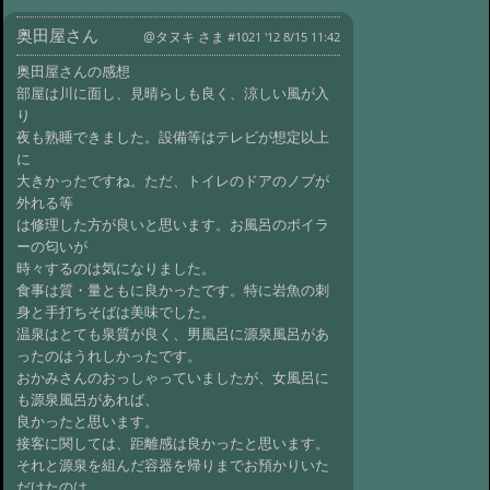
#1613:
三斗小屋温泉 大黒屋さん
奥田屋さん
@たけ さま '22 11/21 11:08
@タヌキ さま
#1021 '12 8/15 11:42
#1611:
北温泉
@テツ さま '22 11/21 10:13
奥田屋さんの感想
#1609:
三斗小
部屋は川に面し、見晴らしも良く、涼しい風が入
屋温泉大黒屋宿泊感想
り
@風歩爺ジ さま '22 11/15 10:43
#1606:
三
夜も熟睡できました。設備等はテレビが想定以上
斗小屋温泉 大黒屋さん利用の感想
に
／要望
@リキ さま '22 10/18 11:57
大きかったですね。ただ、トイレのドアのノブが
外れる等
#1604:
霧島湯之谷山荘さん
は修理した方が良いと思います。お風呂のボイラ
@ぽにょ さま '22 10/10 09:38
#1601:
温泉
ーの匂いが
目当てで三斗小屋温泉の大黒屋さん
時々するのは気になりました。
@デニムクライマー さま '22 10/6 19:06
食事は質・量ともに良かったです。特に岩魚の刺
#1600:
法華院山荘温泉さま
身と手打ちそばは美味でした。
@メイ '22 10/3 16:31
#1599:
霧島湯之谷
温泉はとても泉質が良く、男風呂に源泉風呂があ
山荘さん
ったのはうれしかったです。
@Mrun '22 9/18 21:18
おかみさんのおっしゃっていましたが、女風呂に
#1596:
つばたや旅館さん
も源泉風呂があれば、
@クロス さま '22 9/11 10:52
#1594:
三斗小
良かったと思います。
屋温泉 大黒屋
@N村 さま '22 9/11 09:22
接客に関しては、距離感は良かったと思います。
それと源泉を組んだ容器を帰りまでお預かりいた
#1593:
つばたや旅館さん
だけたのは、