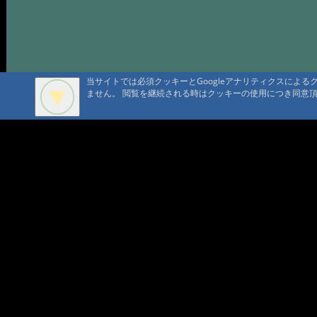
当サイトでは必須クッキーとGoogleアナリティクスによ
ません。 閲覧を継続される時はクッキーの使用につき同意
A A
A A A MountAin TRAD
セキュリティポリシー
仮予約 
プライバシーポリシー
請書予約
Cookie ポリシー
会員規
会社概要
ポイン
コンテ
問合せ