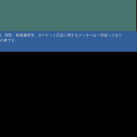
の山小屋、大黒屋さん
@まーくん '25 7/19 06:25
たや旅館さん
@かよちゃん '25 7/15 18:04
せせらぎの中で 大黒屋
@くまり '25 7/10 17:58
itappy 三斗小屋温泉大黒屋
@tabitappy '25 6/22 23:01
情報、閲覧・検索履歴等、ターゲット広告に関するクッキーは一切扱っており
タの事です。
の空間_法華院温泉山荘
@Rei '25 6/6 11:34
たなべ
@ゆり さま '25 5/27 21:02
湯之谷山荘
@トト '25 4/12 09:00
小屋温泉 大黒屋
@かーぴー さま '24 11/27 10:36
屋さん
@もとさん '24 11/5 09:56
小屋温泉 大黒屋さん
@sanpo1210 '24 10/17 10:09
小屋温泉 大黒屋 お茶菓子無し😭
@お茶菓子 '24 10/13 23:41
ani
@管理人 '24 10/1 19:04
湯之谷山荘、期待通り
@管理人 '24 9/30 09:54
温泉 元湯旅館 大黒屋に初湯治でした。
@佐々木健司 '24 9/25 18:04
マウンテントラッド株式会社
〒386-1211 長野県上田市下之郷692