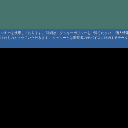
#1676:
癒し
#1675:
つば
#1674:
川の
#1673:
tab
るクッキーを使用しております。 詳細は、クッキーポリシーをご覧ください。 個人
頂けたものとさせていただきます。 クッキーとは閲覧者のデバイスに格納するデー
#1672:
癒し
#1670:
民宿
#1669:
霧島
#1667:
三斗
#1665:
有軒
#1662:
三斗
利用規定
#1661:
三斗
 利用規定
約
#1657:
yunot
ト規定
ンツ著作権
#1657:
霧島
#1655:
下部