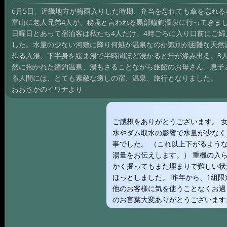
6月5日、近畿地方が梅雨入りした時期、弁当を忘れても傘を忘れる
富山に老人兄弟4人が、秘境と言われる黒部鐘釣温泉に行ってきま
日曜日とあって宿泊客は私たち4人だけ、4時ごろに入り口前にご
した。水量の少ない河敷に降り何処が温泉なのか識別が困難な天然
恐る入湯、下半身を緩ま湯で半時間ほど浸かると汗が滲み出る。3
然に抱かれた鐘釣温泉、湯もさることながら旅館のお母さん、息子
る人間には、とても素敵な癒しの宿、温泉、旅行となりました。
おおさかのイワナより
ご感想をありがとうございます。 
水やダム取水の影響で水量が少なく
事でした。 （これ以上下がるよう
湯量をお伝えします。） 重機の入
かく掘ってもまた埋まりで難しい状
ほっとしました。 昨年から、1組
他のお客様に気を使うことなくお過
のお言葉大変ありがとうございます