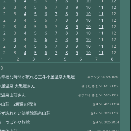
2
3
4
5
6
7
8
9
10
11
12
2
3
4
5
6
7
8
9
10
11
12
2
3
4
5
6
7
8
9
10
11
12
2
3
4
5
6
7
8
9
10
11
12
2
3
4
5
6
7
8
9
10
11
12
2
3
4
5
6
7
8
9
10
11
12
2
3
4
5
6
7
8
9
10
11
12
2
3
4
5
6
7
8
9
10
11
12
2
3
4
5
6
7
8
9
10
11
12
1
2
3
4
5
6
7
8
50
も幸福な時間が流れる三斗小屋温泉大黒屋
@ポンタ '26 8/4 16:40
小屋温泉 大黒屋さん
@うた さま '26 6/13 13:55
院温泉山荘さん
@ポパイ さま '26 5/26 19:30
谷山荘 2度目の宿泊
@st '26 4/23 13:04
必ず訪れたい法華院温泉山荘
@Aki '26 3/28 17:00
泉 つばたや旅館
@st '26 3/26 20:51