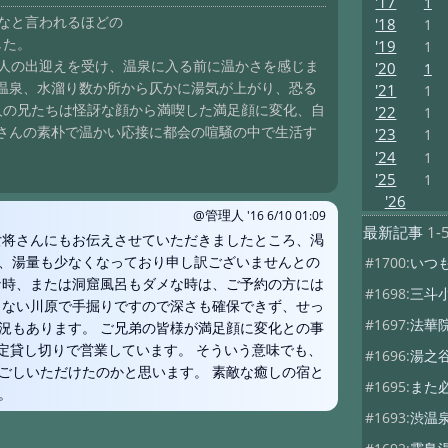
'17
1
なと言われるほどの
'18
1
した。
'19
1
婦人の出迎えを受け、温泉に入る前に温かさを感じま
'20
1
温泉、水溜り数か所から仄かに湯気が上がり、恐る
'21
1
人の兄たちは怪訝な顔から満喫した満足顔に変化、自
'22
1
さんの素朴で温かい応接に都会の喧騒の中で生活す
'23
1
'24
1
'25
1
'26
@管理人
'16 6/10 01:09
最新記事
1-
女将さんにもお伝えさせていただきましたところ、渇
、湯量も少なくなっており申し訳ございませんとの
#1700:
いつ
な時、または洞窟風呂もダメな時は、ご予約の方には
#1698:
三斗
らない川原で手掘りですので深さも確保できず、せっ
#1697:
法華
況もあります。 ご兄弟の皆様が満足顔に変化との事
限定貸し切りで営業しています。 そういう意味でも、
#1696:
湯之
ごしいただけたのかと思います。 素敵な癒しの宿と
#1695:
また
。
#1693:
渋温