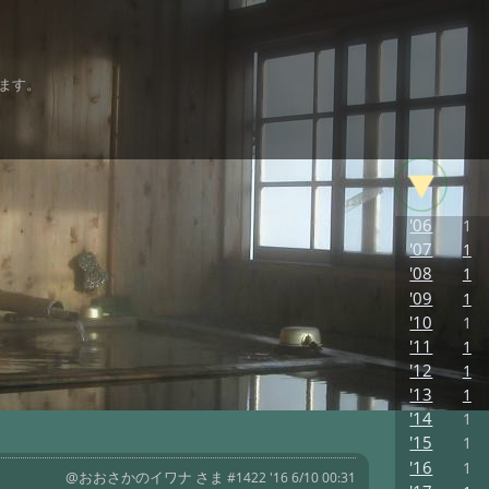
ます。
'06
1
'07
1
'08
1
'09
1
'10
1
'11
1
'12
1
'13
1
'14
1
'15
1
'16
1
@おおさかのイワナ さま
#1422 '16 6/10 00:31