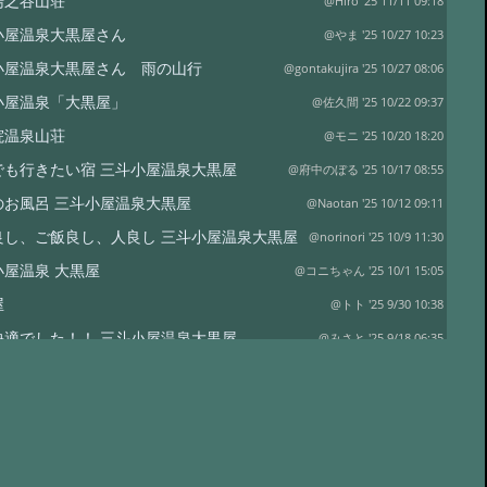
湯之谷山荘
@Hiro '25 11/11 09:18
小屋温泉大黒屋さん
@やま '25 10/27 10:23
小屋温泉大黒屋さん 雨の山行
@gontakujira '25 10/27 08:06
小屋温泉「大黒屋」
@佐久間 '25 10/22 09:37
院温泉山荘
@モニ '25 10/20 18:20
でも行きたい宿 三斗小屋温泉大黒屋
@府中のぼる '25 10/17 08:55
のお風呂 三斗小屋温泉大黒屋
@Naotan '25 10/12 09:11
良し、ご飯良し、人良し 三斗小屋温泉大黒屋
@norinori '25 10/9 11:30
小屋温泉 大黒屋
@コニちゃん '25 10/1 15:05
屋
@トト '25 9/30 10:38
快適でした！！ 三斗小屋温泉大黒屋
@みさと '25 9/18 06:35
小屋温泉 大黒屋 大満足の宿泊
@十七番 '25 9/16 09:23
たや旅館さま
@アキラヴィッチ '25 8/22 20:20
たや旅館さん
@ポパイ さま '25 8/14 10:32
屋
@三浦真寿美 '25 8/11 22:44