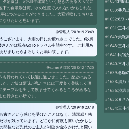
#1654:
雨飾
。夕朝食は、昭和3年建築という趣きのある大広間に
地下の自噴湯は河川水の逆流で入れないかもしれな
#1653:
斐乃
無事につかることができました。大変満喫しておりま
#1652:
8/3
になりたいと思います。
#1651:
三斗
@管理人
'20 9/19 23:49
#1649:
乗鞍
うございます。大雨の日にお疲れさまでした。(砂風
楼さんでは現在GoToトラベル申請中です。 ご利用あ
#1643:
三斗
ありましたらよろしくお願い致します。
#1641:
民宿
#1640:
三斗
@same
#1550 '20 8/12 17:20
#1639:
念願
ムも行われていて快適に過ごせました。歴史のある
#1638:
湯乃
した。ご飯は薄味が私たちには丁度良く美味しく頂
にテーブルを出して飲ませてくれるところがあるな
#1636:
渋温
また行きたい所です。
#1635:
まさ
@管理人
'20 9/19 23:18
#1634:
三斗
も古さという感じを受けたことはなく、清潔感と格
#1627:
つば
だけが残っています。どこかに何度も書いたかもし
#1626:
青木
の間柱など先代のご主人が相当お金をかけたと聞い