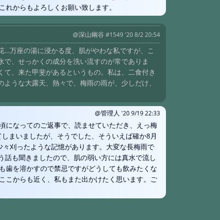
これからもよろしくお願い致します。
#1625:
青木
#1624:
三斗
@深山幽谷
#1549 '20 8/2 20:54
#1621:
つば
花…万座の湯に浸かる度、肌がやわな私ですが、こ
#1618:
民宿
水で、せっかくの成分を洗い流すのが常でありま
#1617:
霧島
くて、来た甲斐があるというもの。私は、二食付き
のような大露天、熱々で、梅雨の雨が、少しだけ、
#1615:
渋温
#1613:
三斗
@管理人
'20 9/19 22:33
#1611:
北温
頃になってのご返事で、読ませていただき、えっ梅
#1609:
三斗
ってしまいましたが、そうでした、そういえば確か8月
少々刈ったような記憶があります。大変な長梅雨で
#1606:
三斗
いう話も聞きましたので、肌の弱い方には真水で流し
#1604:
霧島
も歯を溶かすので禁忌ですがどうしても飲みたくな
#1601:
温泉
ここからも近く、私もまた出かけたく思います。ご
#1600:
法華
#1599:
霧島