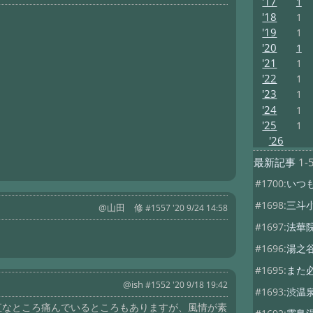
'17
1
'18
1
'19
1
'20
1
'21
1
'22
1
'23
1
'24
1
'25
1
'26
最新記事
1-
#1700:
いつ
#1698:
三斗
@山田 修
#1557 '20 9/24 14:58
#1697:
法華
#1696:
湯之
#1695:
また
@ish
#1552 '20 9/18 19:42
#1693:
渋温
直なところ痛んでいるところもありますが、風情が素