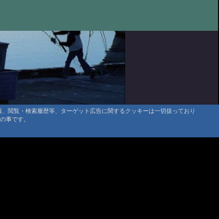
たや旅館さん
@クロス さま '22 9/11 10:52
小屋温泉 大黒屋
@N村 さま '22 9/11 09:22
たや旅館さん
@udang '22 8/23 12:48
温泉 紅葉館
@マイケルシェンカー さま '22 8/22 20:17
小屋温泉 大黒屋 は素敵な宿でした
@ひろ '22 8/4 23:18
小屋温泉 大黒屋
@麻婆茄子出て喜んだ客さま '22 7/19 09:57
小屋温泉 大黒屋
@管理人 '22 6/21 09:53
湯之谷山荘さん
@みやちゃん '22 5/29 17:55
情報、閲覧・検索履歴等、ターゲット広告に関するクッキーは一切扱っており
タの事です。
マウンテントラッド株式会社
小屋温泉 大黒屋
@女子登山部 '22 5/23 07:40
〒386-1211 長野県上田市下之郷692
0268371176
湯之谷山荘さん 感想
@お湯 さま '22 5/3 14:31
通行止め注意 秋神温泉
@管理人 '22 4/29 10:21
雲町 民宿たなべ
@猫ジャック '22 4/23 20:20
谷山荘。最高でしたが、、、
@いとやん '22 4/19 17:04
たや旅館さん
@あさちゃん '22 2/21 16:28
は寒かったです
@コディ '22 2/19 18:58