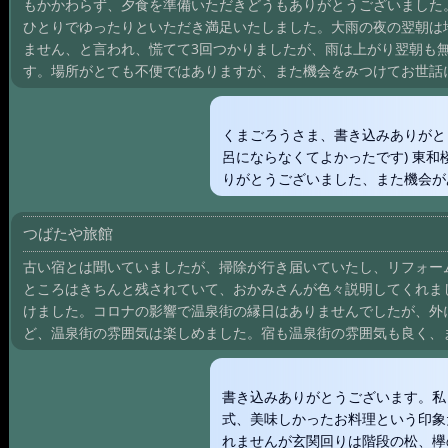
もかかわらず、夕食を準備いただきどうもありがとうございました
ひとりでゆったりといただき満足いたしました。大雨の夜の翌朝は
ません、と言われ、慌てて3回つかりましたが、雨は上がり翌朝も
す。場所がとても不便ではありますが、また機会をみつけてお世話
くまごろうさま、書き込みありがと
呂にならなくてよかったです) 東和
りがとうございました、また機会が
つばたや旅館
古い宿とは聞いていましたが、掃除が行き届いていたし、リフォー
ところはきちんと残されていて、おかみさんが色々説明してくれま
けました。コロナの影響で温泉街の縁日はありませんでしたが、外
ど、温泉街の雰囲気は楽しめました。宿も温泉街の雰囲気も良く、
書き込みありがとうございます。私
式、美味しかったお料理という印象
れませんが玄関回りは階段の松、欅