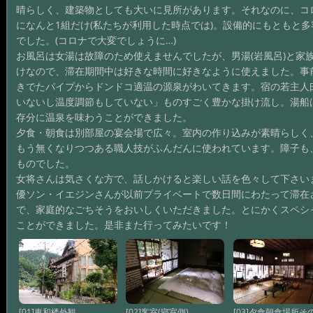
晴らしく、建築物としても大いに見所があります。それなのに、コ
になんと1組だけ(私たちが利用した時点では)。設備的にもともと
でした。(コロナで大変でしょうに…)
お風呂は女湯は故障のため使えませんでしたが、男湯(岩風呂)と家
けなので、滞在期間中は好きな時間に好きなように使えました。事
きでたパイプからドンドコ適温の源泉がわいてきます。宿の若主人
いないし温度調節もしていない」ものすごく豊かな掛け流し。湯船
存分に温泉を味わうことができました。
夕食・朝食は別部屋の宴会場で広々。室内の作り込みが素晴らしく
もう無くなりつつある職人技がふんだんに使われています。障子も
ものでした。
女将さんは気さくな方で、話しかけると楽しい話を色々して下さい
優ソン・イエジンさんが以前プライベートで数日間にわたって滞在
で、家庭的なごちそうをおいしくいただきました。とにかくスペシ
ことができました。是非また行ってみたいです！
[01]東和楼外観
[02]客室(寝室側)
[03]夕食朝食場所そ