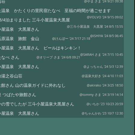
山荘
@やま さま '24 9/21 09:38
上温泉 かたくりの里民宿たなべ 至福の時間が過ごせます
@VOLVO '24 9/15 09:02
～8/4泊まりました 三斗小屋温泉大黒屋
@三斗小屋温泉 大黒屋 '24 8/5 15:55
小屋温泉 大黒屋さん
@ISHIYA '24 8/5 06:45
高原温泉 旅館 金山
@けんぼー '24 7/17 21:18
小屋温泉 大黒屋さん ビールはキンキン！
@SARAH さま '24 7/15 10:45
たなべ さん
@オリーブ さま '24 6/8 09:21
小屋温泉 大黒屋さん
@よっちゃん '24 5/3 12:39
の湯之谷山荘
@温泉大好き '24 4/10 11:03
上館さん 山の温泉ガイドに外れなし
@akirako '24 3/25 18:50
泉 つばたや旅館さん
@tommy さま '24 3/19 14:14
かの雪でしたが 三斗小屋温泉大黒屋さん
@いちか '23 10/23 20:59
小屋温泉 大黒屋さん
@ちゃんかわ '23 10/7 12:30
たやさんのリニューアルされた「家族風呂」
@マイケルシェンカー さま '23 9/8 14:01
鉱泉
@ezucazue '23 8/15 07:49