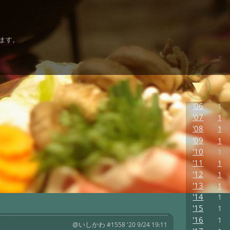
ます。
'06
1
'07
1
'08
1
'09
1
'10
1
'11
1
'12
1
'13
1
'14
1
'15
1
'16
1
@いしかわ
#1558 '20 9/24 19:11