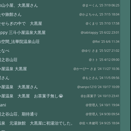
の山小屋、大黒屋さん
@まーくん '25 7/19 06:25
たや旅館さん
@かよちゃん '25 7/15 18:04
せせらぎの中で 大黒屋
@くまり '25 7/10 17:58
itappy 三斗小屋温泉大黒屋
@tabitappy '25 6/22 23:01
の空間_法華院温泉山荘
@Rei '25 6/6 11:34
たなべ
@ゆり さま '25 5/27 21:02
湯之谷山荘
@トト '25 4/12 09:00
小屋温泉 大黒屋
@かーぴー さま '24 11/27 10:36
屋さん
@もとさん '24 11/5 09:56
小屋温泉 大黒屋さん
@sanpo1210 '24 10/17 10:09
小屋温泉 大黒屋 お茶菓子無し😭
@お茶菓子 '24 10/13 23:41
ani
@管理人 '24 10/1 19:04
湯之谷山荘、期待通り
@管理人 '24 9/30 09:54
温泉 元湯旅館 大黒屋に初湯治でした。
@佐々木健司 '24 9/25 18:04