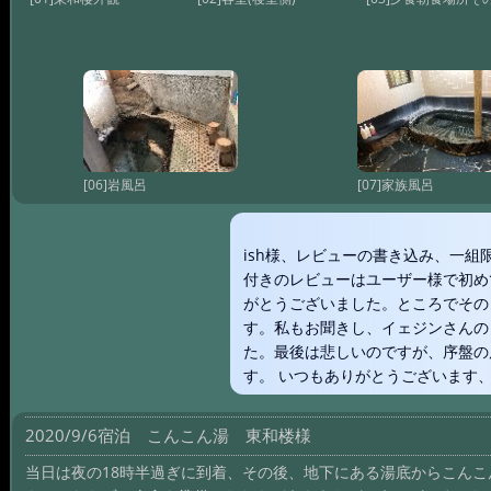
[06]岩風呂
[07]家族風呂
ish様、レビューの書き込み、一組
付きのレビューはユーザー様で初め
がとうございました。ところでその
す。私もお聞きし、イェジンさんの
た。最後は悲しいのですが、序盤の
す。 いつもありがとうございます
2020/9/6宿泊 こんこん湯 東和楼様
当日は夜の18時半過ぎに到着、その後、地下にある湯底からこんこ