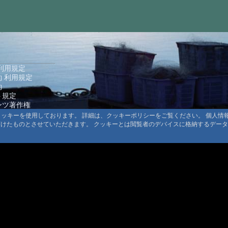
#1596:
つば
#1594:
三斗
#1593:
つば
#1592:
七味
#1591:
三斗
利用規定
 利用規定
#1589:
三斗
約
ト規定
#1587:
三斗
ンツ著作権
#1586:
霧島
るクッキーを使用しております。 詳細は、クッキーポリシーをご覧ください。 個人
頂けたものとさせていただきます。 クッキーとは閲覧者のデバイスに格納するデー
#1585:
三斗
#1583:
霧島
#1582:
冬期
#1581:
奥出
© 1999-2026
MountAin TRAD
® Inc. https://www.mountaintrad.co.jp
#1580:
湯之
#1578:
つば
#1577:
霧島