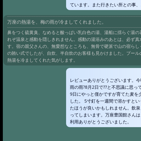
ています。また行きたい所との事、
万座の熱湯を、梅の雨が冷ましてくれました。
鼻をつく硫黄臭、なめると酸っぱい乳白色の湯、湯船に揺らぐ湯の
れぞ温泉と感動を隠しきれません。感動の湯浴みのあとは、必ず真
す。宿の親父さんの、無愛想なところも、無骨で硬派で山の宿らし
の賄い式でしたが、自炊、半自炊のお客様も見かけました。プール
熱湯を冷ましてくれた気がします。
レビューありがとうございます。今
雨の雨?8月2日で??と不思議に思
9日にやっと僅かですが育てた麦を
した。 5寸釘を一週間で溶かすと
たほうが良いかもしれません。飲泉
ってしまいます。万座豊国館さんは
利用ありがとうございました。