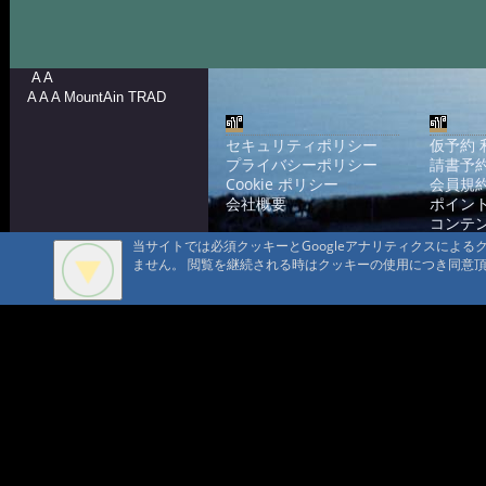
A A
A A A MountAin TRAD
セキュリティポリシー
仮予約 
プライバシーポリシー
請書予約
Cookie ポリシー
会員規
会社概要
ポイン
コンテ
問合せ
当サイトでは必須クッキーとGoogleアナリティクスによ
ません。 閲覧を継続される時はクッキーの使用につき同意