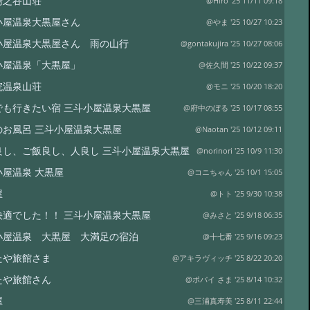
湯之谷山荘
@Hiro '25 11/11 09:18
小屋温泉大黒屋さん
@やま '25 10/27 10:23
小屋温泉大黒屋さん 雨の山行
@gontakujira '25 10/27 08:06
小屋温泉「大黒屋」
@佐久間 '25 10/22 09:37
院温泉山荘
@モニ '25 10/20 18:20
でも行きたい宿 三斗小屋温泉大黒屋
@府中のぼる '25 10/17 08:55
のお風呂 三斗小屋温泉大黒屋
@Naotan '25 10/12 09:11
良し、ご飯良し、人良し 三斗小屋温泉大黒屋
@norinori '25 10/9 11:30
小屋温泉 大黒屋
@コニちゃん '25 10/1 15:05
屋
@トト '25 9/30 10:38
快適でした！！ 三斗小屋温泉大黒屋
@みさと '25 9/18 06:35
小屋温泉 大黒屋 大満足の宿泊
@十七番 '25 9/16 09:23
たや旅館さま
@アキラヴィッチ '25 8/22 20:20
たや旅館さん
@ポパイ さま '25 8/14 10:32
屋
@三浦真寿美 '25 8/11 22:44