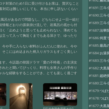
#1692:
霧島
ロナ対策のため1日に受け付けるお客は、贅沢なこと
#1691:
三斗
多客対応は難しいにしても、本当に申し訳ないくらい
#1690:
三斗
族風呂があるので問題なし。どちらにせよ一日一組だ
#1689:
三斗
前情報どおりの源泉掛け流しで、岩風呂の底から付
曰く「止めようと思っても止められない、薄めても
#1687:
法華
は立って入って胸近くまでもある深さで、ゆったり
#1686:
何度
#1685:
最高
、今や手に入らない材料がふんだんに使われ、今や
、そこにはめ込まれた柄入りガラスもすごく美しい
#1684:
お湯
#1683:
三斗
ます。今話題の韓国ドラマ「愛の不時着」の主演女
されたと聞いてびっくり。料理も女将さんの手作り
#1682:
大黒
ャルな経験をすることができ、とても楽しく過ごす
#1681:
超絶
#1680:
三斗
#1679:
つば
#1678:
つば
#1677:
大黒
の1
[05]夕食朝食場所その2