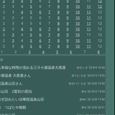
2
3
4
5
6
7
8
9
10
11
12
2
3
4
5
6
7
8
9
10
11
12
2
3
4
5
6
7
8
9
10
11
12
2
3
4
5
6
7
8
9
10
11
12
2
3
4
5
6
7
8
9
10
11
12
2
3
4
5
6
7
8
9
10
11
12
2
3
4
5
6
7
8
9
10
11
12
2
3
4
5
6
7
8
9
10
11
12
2
3
4
5
6
7
8
9
10
11
12
1
2
3
4
5
6
7
8
50
も幸福な時間が流れる三斗小屋温泉大黒屋
@ポンタ '26 8/4 16:40
小屋温泉 大黒屋さん
@うた さま '26 6/13 13:55
院温泉山荘さん
@ポパイ さま '26 5/26 19:30
谷山荘 2度目の宿泊
@st '26 4/23 13:04
必ず訪れたい法華院温泉山荘
@Aki '26 3/28 17:00
泉 つばたや旅館
@st '26 3/26 20:51