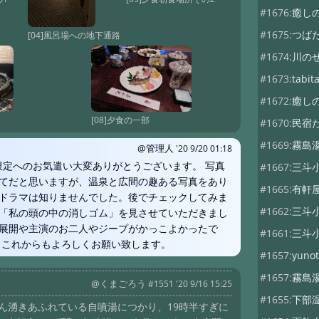
#1676:
癒し
#1675:
つば
[04]風呂場への地下通路
#1674:
川の
#1673:
tab
#1672:
癒し
[08]夕食の一部
#1670:
民宿
#1669:
霧島
@管理人
'20 9/20 01:18
限定へのお気遣い大変ありがとうございます。 写真
#1667:
三斗
てだと思いますが、温泉と広間の趣ある写真をあり
#1665:
有軒
ドラマは知りませんでした。後でチェックしてみま
#1662:
三斗
「私の頭の中の消しゴム」を見させていただきまし
展開や主演のお二人やジープがかっこよかったで
#1661:
三斗
、これからもよろしくお願い致します。
#1657:
yunot
#1657:
霧島
@くまごろう
#1551 '20 9/16 15:25
#1655:
下部
ん湧きあふれている自噴湯につかり、19時半すぎに