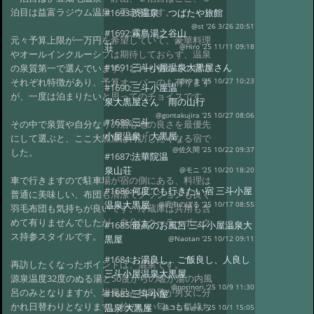
泊目は益富ラジウム温泉 不老閣です。
#1693:
渋温泉 つばたや旅館
@st '26 3/26 20:51
#1692:
霧島湯之谷山
元々予算上限が一万円を希望していて、豪華料理
荘
@Hiro '25 11/11 09:18
やオールインクルーシブは期待しておらず、温泉
#1691:
三斗小屋温泉大黒屋さん
の泉質第一で選んでいます。どれも初めての宿で
それぞれ特徴があり、予算オーバーのも有ります
@やま '25 10/27 10:23
#1690:
三斗小屋温
が、一度は泊まりたいと思ってのチョイスです。
泉大黒屋さん 雨の山行
@gontakujira '25 10/27 08:06
#1689:
三斗
その中で泉質や自分なりの居心地の良さを最優先
小屋温泉「大黒屋」
にして選ぶと、ここ大黒屋は再訪したくなる宿で
@佐久間 '25 10/22 09:37
した。
#1687:
法華院温
泉山荘
@モニ '25 10/20 18:20
車で行きますので駐車場が宿の側にある、料理は
#1686:
何度でも行きたい宿 三斗小屋
普通に美味しい、布団も清潔でクッションも良く
温泉大黒屋
@府中のぼる '25 10/17 08:55
羽毛布団も気持ちが良いです。冷蔵庫は共用も含
めて有りませんでしたが、自分はクーラーボック
#1685:
最高のお風呂 三斗小屋温泉大
ス持参スタイルです。
黒屋
@Naotan '25 10/12 09:11
#1684:
お湯良し、ご飯良し、人良し
再訪したくなったポイントは、温泉です。
三斗小屋温泉大黒屋
源泉温度32度のぬる湯と50度からの暖か湯の内風
@norinori '25 10/9 11:30
呂のみとなりますが、岩風呂と桧風呂が男女に分
#1683:
三斗小屋
かれ日替わりとなります。桧のいい匂いも気持ち
温泉 大黒屋
@コニちゃん '25 10/1 15:05