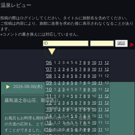
温泉レビュー
投稿の際はログインしてください。タイトルに旅館名を含めてください。
ご投稿は内容により、旅館に改善を求めた後に表示されなくなることがあり
ます。
※コメントの書き換えには対応していません。
'06
1
2
3
4
5
6
7
8
9
10
11
12
'07
1
2
3
4
5
6
7
8
9
10
11
12
'08
1
2
3
4
5
6
7
8
9
10
11
12
'09
1
2
3
4
5
6
7
8
9
10
11
12
2026-08-06(木)
'10
1
2
3
4
5
6
7
8
9
10
11
12
'11
1
2
3
4
5
6
7
8
9
10
11
12
霧島湯之谷山荘、期待通り
'12
1
2
3
4
5
6
7
8
9
10
11
12
@管理人
#1657 '24 9/30 09:54
'13
1
2
3
4
5
6
7
8
9
10
11
12
'14
1
2
3
4
5
6
7
8
9
10
11
12
お風呂もお料理も期待通りのものでした。従業員
'15
1
2
3
4
5
6
7
8
9
10
11
12
の方達の応対も、とても温かく、気持ちよく過ご
'16
1
2
3
4
5
6
7
8
9
10
11
12
すことができました。私も猫を飼っているのです