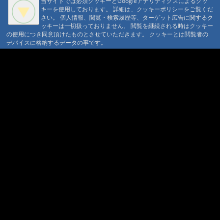
当サイトでは必須クッキーとGoogleアナリティクスによるクッ
マウンテントラッド株式会社
かの雪でしたが 三斗小屋温泉大黒屋
キーを使用しております。 詳細は、クッキーポリシーをご覧くだ
〒386-1211 長野県上田市下之郷692
さい。 個人情報、閲覧・検索履歴等、ターゲット広告に関するク
さん
@いちか '23 10/23 20:59
0268371176
ッキーは一切扱っておりません。 閲覧を継続される時はクッキー
#1634:
三斗小屋温泉 大黒屋さん
の使用につき同意頂けたものとさせていただきます。 クッキーとは閲覧者の
© 1999-2026
MountAin TRAD
® Inc. https://www.mountaintrad.co.jp
デバイスに格納するデータの事です。
@ちゃんかわ '23 10/7 12:30
#1627:
つばた
やさんのリニューアルされた「家族
風呂」
@マイケルシェンカー さま '23 9/8 14:01
#1626:
青木鉱泉
@ezucazue '23 8/15 07:49
#1625:
青木鉱
泉さん
@クマ '23 7/4 15:36
#1624:
三斗小屋温泉 大黒屋旅館さ
ん
@Taka4 '23 6/28 21:29
#1621:
つばたや旅館さん
@サイトウ '23 5/16 07:46
#1618:
民宿たな
べさん
@ポンタ さま '23 5/3 19:13
#1617:
霧島湯之谷山荘
@きつね '23 3/13 08:16
#1615:
渋温泉 つ
ばたやさん
@エボニー さま '23 3/12 09:36