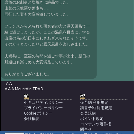
温泉 かたくりの里民宿たなべ 至
岩魚のお刺身と塩焼きは絶品でした。
福の時間が過ごせます
山菜の天麩羅や蕎麦も……
@VOLVO '24 9/15 09:02
同行した妻も大変感激していました。
#1652:
8/3～8/4
泊まりました 三斗小屋温泉大黒屋
フランスから来られた研究者の方と露天風呂で一
@三斗小屋温泉 大黒屋 '24 8/5 15:55
緒に過ごしましたが、ここの温泉を目当に、学会
#1651:
三斗小屋温泉 大黒屋さん
出席の為の訪日中にわざわざ来られたそうです。
@ISHIYA '24 8/5 06:45
#1649:
乗鞍高原温
その方々とまったりと露天風呂を楽しみました。
泉 旅館 金山
@けんぼー '24 7/17 21:18
夫婦共に、至福の時間を過ごす事が出来、翌日の
#1643:
三斗小屋温泉 大黒屋さん
船通山も楽しめて大変満足しています。
ビールはキンキン！
@SARAH さま '24 7/15 10:45
#1641:
民宿た
ありがとうございました。
なべ さん
@オリーブ さま '24 6/8 09:21
A A
#1640:
三斗小屋温泉 大黒屋さん
A A A MountAin TRAD
@よっちゃん '24 5/3 12:39
#1639:
念願の
湯之谷山荘
@温泉大好き '24 4/10 11:03
セキュリティポリシー
仮予約 利用規定
プライバシーポリシー
請書予約 利用規定
#1638:
湯乃上館さん 山の温泉ガイド
Cookie ポリシー
会員規約
に外れなし
@akirako '24 3/25 18:50
会社概要
ポイント規定
コンテンツ著作権
#1636:
渋温泉 つばたや旅館さん
問合せ
@tommy さま '24 3/19 14:14
#1635:
まさ