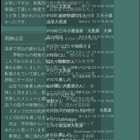
が良いですが、岩風呂の岩の配置が絶妙でした。
#1682:
大黒屋
@トト '25 9/30 10:38
寝湯に丁度いい角度で、ぬる湯では後頭部もちょ
うど良く浸かれひんやりしてとっても気持ちが良
#1681:
超絶快適でした！！ 三斗小屋
かったです。
温泉大黒屋
@みさと '25 9/18 06:35
#1680:
三斗小屋温泉 大黒屋 大満
足の宿泊
@十七番 '25 9/16 09:23
雨飾山荘
@やま さま
#1654 '24 9/21 09:38
#1679:
つばたや旅館さま
温泉で登山の疲れもほぐれました。
@アキラヴィッチ '25 8/22 20:20
早朝からの朝食のご対応には、他の方もよろ
#1678:
つ
こんでおられました。私は、朝食無しでお弁当準
ばたや旅館さん
備をお願いしました。登山用に食べやすいように
@ポパイ さま '25 8/14 10:32
#1677:
大黒屋
配慮されていて嬉しかったです!しかもタンパク質
@三浦真寿美 '25 8/11 22:44
#1676:
癒しの
摂取にチーズが！
山小屋、大黒屋さん
山荘での食事も肉や魚や野菜が揃っていて、美
味しく頂きました。登山での利用が多いからか、
@まーくん '25 7/19 06:25
#1675:
つばたや
充実したメニューと感じました。糸魚川市の名産
旅館さん
@かよちゃん '25 7/15 18:04
品？の茄子や味噌のしそ巻き？に思わず笑顔😃
#1674:
川のせせらぎの中で 大黒屋
スタッフの方の気持ちの良いご対応で、ゆった
@くまり '25 7/10 17:58
りと2泊3日を過ごせました。
#1673:
tabitappy
次は、市街地からハイキングで山荘まで行って
三斗小屋温泉大黒屋
みたいと思っています。
@tabitappy '25 6/22 23:01
#1672:
癒しの
希望は、雨に濡れた靴を乾かすための、古新聞