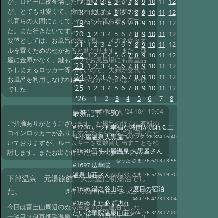
'17
1
2
3
4
5
6
7
8
9
10
11
12
が、ロビーに夜登場したつばき（でしたか？）
が、とても可愛くて、癒されました。昭和の生ま
'18
1
2
3
4
5
6
7
8
9
10
11
12
れ育ちの人間にとって、なんとも落ち着く宿でし
'19
1
2
3
4
5
6
7
8
9
10
11
12
た。また行きたいです。
'20
1
2
3
4
5
6
7
8
9
10
11
12
要望としては、お風呂の洗い場に、メガネやタオ
'21
1
2
3
4
5
6
7
8
9
10
11
12
ルを置くための棚があると助かります。また、部
'22
1
2
3
4
5
6
7
8
9
10
11
12
屋に金庫がなく、鍵も一つでお風呂場にも貴重品
'23
1
2
3
4
5
6
7
8
9
10
11
12
をしまえるロッカー等もないので、夫婦が交代で
'24
1
2
3
4
5
6
7
8
9
10
11
12
お風呂を利用しなければならなかったのは、不便
'25
1
2
3
4
5
6
7
8
9
10
11
12
でした。
'26
1
2
3
4
5
6
7
8
@管理人
'24 10/1 19:04
最新記事
1-50
ご指摘ありがとうございます。お風呂の近くに有料の
#1700:
いつも幸福な時間が流れる三
コインロッカーがありますのでそちらをご利用いただ
斗小屋温泉大黒屋
@ポンタ '26 8/4 16:40
いておりますが、ルームキーを複数貸し出すことを検
#1698:
三斗小屋温泉 大黒屋さん
討します。またお出かけいただければ幸いです。
@うた さま '26 6/13 13:55
#1697:
法華院
温泉山荘さん
@ポパイ さま '26 5/26 19:30
下部温泉 元湯旅館 大黒屋に初湯治でし
#1696:
湯之谷山荘 2度目の宿泊
た。
@佐々木健司
#1655 '24 9/25 18:04
@st '26 4/23 13:04
#1695:
また必ず訪れ
今回は富士山周辺のぬる湯巡りの三連泊でした。
たい法華院温泉山荘
@Aki '26 3/28 17:00
一泊目は伊豆畑毛温泉 静山、２泊目はここ、３