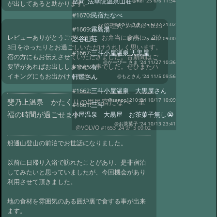
空間_法華院温泉山荘
@Rei '25 6/6 11:34
が出してあると助かります。
#1670:
民宿たなべ
@ゆり さま '25 5/27 21:02
@管理人
'24 9/30 10:23
#1669:
霧島湯
レビューありがとうございます、お弁当に食事に、2泊
之谷山荘
@トト '25 4/12 09:00
3日をゆったりとお過ごしいただけうれしく思います。
#1667:
三斗小屋温泉 大黒屋
宿の方にもお伝えさせていただきました。古新聞はご
@かーぴー さま '24 11/27 10:36
要望があればお出ししますとの事でした。ぜひまたハ
#1665:
有
イキングにもお出かけください。
軒屋さん
@もとさん '24 11/5 09:56
#1662:
三斗小屋温泉 大黒屋さん
斐乃上温泉 かたくりの里民宿たなべ 至
@sanpo1210 '24 10/17 10:09
#1661:
三斗
福の時間が過ごせます
小屋温泉 大黒屋 お茶菓子無し😭
@お茶菓子 '24 10/13 23:41
@VOLVO
#1653 '24 9/15 09:02
#1657:
yunotani
@管理人 '24 10/1 19:04
船通山登山の前泊でお世話になりました。
#1657:
霧島湯之谷山荘、期待通り
@管理人 '24 9/30 09:54
#1655:
下部温
以前に日帰り入浴で訪れたことがあり、是非宿泊
泉 元湯旅館 大黒屋に初湯治でし
してみたいと思っていましたが、今回機会があり
た。
利用させて頂きました。
@佐々木健司 '24 9/25 18:04
#1654:
雨飾山荘
地の食材を雰囲気のある囲炉裏で食する事が出来
@やま さま '24 9/21 09:38
#1653:
斐乃上
ます。