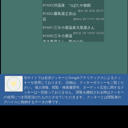
#1693:
渋温泉 つばたや旅館
@st '26 3/26 20:51
#1692:
霧島湯之谷山
荘
@Hiro '25 11/11 09:18
#1691:
三斗小屋温泉大黒屋さん
@やま '25 10/27 10:23
#1690:
三斗小屋温
泉大黒屋さん 雨の山行
@gontakujira '25 10/27 08:06
#1689:
三斗
小屋温泉「大黒屋」
@佐久間 '25 10/22 09:37
#1687:
法華院温
泉山荘
@モニ '25 10/20 18:20
当サイトでは必須クッキーとGoogleアナリティクスによるクッ
#1686:
何度でも行きたい宿 三斗小屋
キーを使用しております。 詳細は、クッキーポリシーをご覧くだ
温泉大黒屋
@府中のぼる '25 10/17 08:55
さい。 個人情報、閲覧・検索履歴等、ターゲット広告に関するク
#1685:
最高のお風呂 三斗小屋温泉大
ッキーは一切扱っておりません。 閲覧を継続される時はクッキー
の使用につき同意頂けたものとさせていただきます。 クッキーとは閲覧者の
黒屋
@Naotan '25 10/12 09:11
デバイスに格納するデータの事です。
#1684:
お湯良し、ご飯良し、人良し
三斗小屋温泉大黒屋
A A
@norinori '25 10/9 11:30
A A A MountAin TRAD
#1683:
三斗小屋
温泉 大黒屋
@コニちゃん '25 10/1 15:05