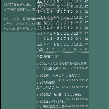
'17
1
2
3
4
5
6
7
8
9
10
11
12
宿の方も皆さん温かく、お食事もおいしく、日ご
'18
1
2
3
4
5
6
7
8
9
10
11
12
ろの喧騒を離れた心地よい時間をすごせました。
'19
1
2
3
4
5
6
7
8
9
10
11
12
'20
1
2
3
4
5
6
7
8
9
10
11
12
おりしも入山規制が解除された韓国岳と高千穂峰
'21
1
2
3
4
5
6
7
8
9
10
11
12
に登れ、忘れられない霧島の旅となりました。ま
'22
1
2
3
4
5
6
7
8
9
10
11
12
たいつの日か再訪したいです。
'23
1
2
3
4
5
6
7
8
9
10
11
12
'24
1
2
3
4
5
6
7
8
9
10
11
12
'25
1
2
3
4
5
6
7
8
9
10
11
12
'26
1
2
3
4
5
6
7
8
最新記事
1-50
#1700:
いつも幸福な時間が流れる三
斗小屋温泉大黒屋
@ポンタ '26 8/4 16:40
#1698:
三斗小屋温泉 大黒屋さん
@うた さま '26 6/13 13:55
#1697:
法華院
温泉山荘さん
@ポパイ さま '26 5/26 19:30
#1696:
湯之谷山荘 2度目の宿泊
@st '26 4/23 13:04
#1695:
また必ず訪れ
たい法華院温泉山荘
@Aki '26 3/28 17:00