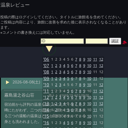
温泉レビュー
投稿の際はログインしてください。タイトルに旅館名を含めてください。
ご投稿は内容により、旅館に改善を求めた後に表示されなくなることがあり
ます。
※コメントの書き換えには対応していません。
'06
1
2
3
4
5
6
7
8
9
10
11
12
'07
1
2
3
4
5
6
7
8
9
10
11
12
'08
1
2
3
4
5
6
7
8
9
10
11
12
'09
1
2
3
4
5
6
7
8
9
10
11
12
2026-08-08(土)
'10
1
2
3
4
5
6
7
8
9
10
11
12
'11
1
2
3
4
5
6
7
8
9
10
11
12
霧島湯之谷山荘
@トト
#1669 '25 4/12 09:00
'12
1
2
3
4
5
6
7
8
9
10
11
12
'13
1
2
3
4
5
6
7
8
9
10
11
12
宿泊前から評判の温泉を楽しみにしていました。
'14
1
2
3
4
5
6
7
8
9
10
11
12
噂にたがわず、二つの源泉から豊かにかけ流され
る三つの湯船の温泉はとても新鮮できれいで、心
'15
1
2
3
4
5
6
7
8
9
10
11
12
身とも洗われました。
'16
1
2
3
4
5
6
7
8
9
10
11
12