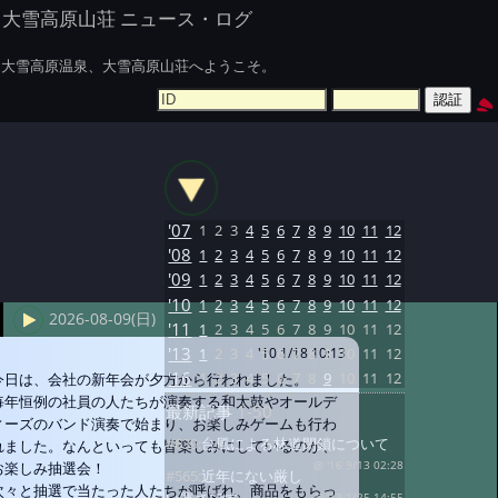
大雪高原山荘 ニュース・ログ
大雪高原温泉、大雪高原山荘へようこそ。
'07
1
2
3
4
5
6
7
8
9
10
11
12
'08
1
2
3
4
5
6
7
8
9
10
11
12
'09
1
2
3
4
5
6
7
8
9
10
11
12
'10
1
2
3
4
5
6
7
8
9
10
11
12
2026-08-09(日)
'11
1
2
3
4
5
6
7
8
9
10
11
12
'13
1
2
3
4
5
6
7
8
9
10
11
12
'10 1/18 10:13
'16
1
2
3
4
5
6
7
8
9
10
11
12
今日は、会社の新年会が夕方から行われました。
毎年恒例の社員の人たちが演奏する和太鼓やオールデ
最新記事
1-50
ィーズのバンド演奏で始まり、お楽しみゲームも行わ
#639:
台風による林道閉鎖について
れました。なんといっても皆楽しみにしているのが、
お楽しみ抽選会！
@ '16 9/13 02:28
#565:
近年にない厳し
次々と抽選で当たった人たちが呼ばれ、商品をもらっ
@ '13 1/25 14:55