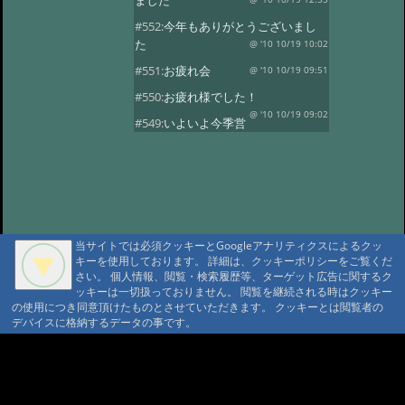
ました
#552:
今年もありがとうございまし
た
@ '10 10/19 10:02
#551:
お疲れ会
@ '10 10/19 09:51
#550:
お疲れ様でした！
@ '10 10/19 09:02
#549:
いよいよ今季営
業最終日
@ '10 10/19 08:50
#548:
三十路になりました！
@ '10 10/19 08:37
#547:
元気いっぱいで
す！
@ '10 10/19 08:28
#546:
山の神様に歓迎されています
当サイトでは必須クッキーとGoogleアナリティクスによるクッ
ね
@ '10 10/19 08:20
キーを使用しております。 詳細は、クッキーポリシーをご覧くだ
さい。 個人情報、閲覧・検索履歴等、ターゲット広告に関するク
#545:
沼巡り最終日
@ '10 10/18 11:51
ッキーは一切扱っておりません。 閲覧を継続される時はクッキー
の使用につき同意頂けたものとさせていただきます。 クッキーとは閲覧者の
#544:
霞ちゃん！
@ '10 10/18 11:32
デバイスに格納するデータの事です。
#543:
ヒグマセンター終了
@ '10 10/18 11:23
A A
#542:
山荘の周りは紅
A A A MountAin TRAD
葉がきれいです
@ '10 10/5 15:35