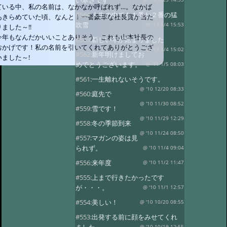
い寒さです
ている中、私の名前は、なかなか呼ばれず…。なかば
#564:
人生の中でも１番か２番の猛
あきらめていた頃、なんと！一番豪華な社長賞が当た
吹雪
@ '13 1/4 15:53
りました～!!
今年もなんだかいいことありそう。これも山本社長の
#563:
新しい年が始まりました
おかげです！私の名前を引いてくれてありがとうござ
@ '13 1/4 15:02
#562:
新年明けましてお
いました～!
めでとうございます。
@ '11 1/5 08:03
#561:
一生離れないそうです。
@ '10 12/20 08:33
#560:
庭先で
@ '10 11/30 08:52
#559:
雪です！
@ '10 11/29 12:29
#558:
冬の季節到来
@ '10 11/24 08:50
#557:
マガンの姿は見
られず。
@ '10 11/4 09:04
#556:
来年度
@ '10 11/2 11:47
#555:
上まで行きたかったです
が・・・。
@ '10 11/1 12:57
#554:
美しい！
@ '10 10/20 08:55
#553:
出発する前に顔をみせてくれ
@ '10 10/19 12:55