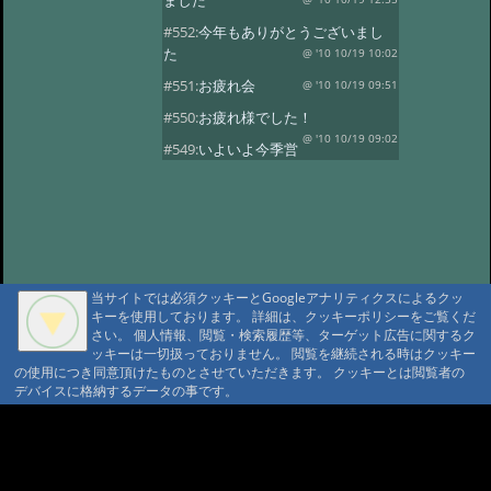
ました
#552:
今年もありがとうございまし
た
@ '10 10/19 10:02
#551:
お疲れ会
@ '10 10/19 09:51
#550:
お疲れ様でした！
@ '10 10/19 09:02
#549:
いよいよ今季営
業最終日
@ '10 10/19 08:50
#548:
三十路になりました！
@ '10 10/19 08:37
#547:
元気いっぱいで
す！
@ '10 10/19 08:28
#546:
山の神様に歓迎されています
当サイトでは必須クッキーとGoogleアナリティクスによるクッ
ね
@ '10 10/19 08:20
キーを使用しております。 詳細は、クッキーポリシーをご覧くだ
さい。 個人情報、閲覧・検索履歴等、ターゲット広告に関するク
#545:
沼巡り最終日
@ '10 10/18 11:51
ッキーは一切扱っておりません。 閲覧を継続される時はクッキー
の使用につき同意頂けたものとさせていただきます。 クッキーとは閲覧者の
#544:
霞ちゃん！
@ '10 10/18 11:32
デバイスに格納するデータの事です。
#543:
ヒグマセンター終了
@ '10 10/18 11:23
A A
#542:
山荘の周りは紅
A A A MountAin TRAD
葉がきれいです
@ '10 10/5 15:35