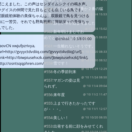
い寒さです
聞こえました。この声はセンダイムシクイの鳴き声。
#564:
人生の中でも１番か２番の猛
ウグイスの仲間で見た目もとても似ている鳥です。
吹雪
@ '13 1/4 15:53
双眼鏡初体験の美保ちゃんは、双眼鏡で鳥を見つける
のに一苦労。それでも野鳥観察に興味深々の美保ちゃ
#563:
新しい年が始まりました
んでした。
@ '13 1/4 15:02
#562:
新年明けましてお
めでとうございます。
@ '11 1/5 08:03
@cnikot
'10 5/8 01:00
aovCN xwjufpzrivya,
#561:
一生離れないそうです。
url=http://gvyyctdvdiiq.com/]gvyyctdvdiiq[/url],
@ '10 12/20 08:33
#560:
庭先で
link=http://biwpiusehxzk.com/]biwpiusehxzk[/link],
@ '10 11/30 08:52
#559:
雪です！
ttp://osntsqqphren.com/
@ '10 11/29 12:29
#558:
冬の季節到来
@ '10 11/24 08:50
#557:
マガンの姿は見
られず。
@ '10 11/4 09:04
#556:
来年度
@ '10 11/2 11:47
#555:
上まで行きたかったです
が・・・。
@ '10 11/1 12:57
#554:
美しい！
@ '10 10/20 08:55
#553:
出発する前に顔をみせてくれ
@ '10 10/19 12:55