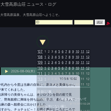
大雪高原山荘 ニュース・ログ
大雪高原温泉、大雪高原山荘へようこそ。
'07
1
2
3
4
5
6
7
8
9
10
11
12
'08
1
2
3
4
5
6
7
8
9
10
11
12
'09
1
2
3
4
5
6
7
8
9
10
11
12
'10
1
2
3
4
5
6
7
8
9
10
11
12
2026-08-06(木)
'11
1
2
3
4
5
6
7
8
9
10
11
12
'13
1
2
3
4
5
6
7
8
9
10
11
12
'10 5/6 10:02
'16
1
2
3
4
5
6
7
8
9
10
11
12
中札内から今度は当麻の自宅に、原ヨメと美保ちゃん
が来てくれました。
最新記事
1-50
知床帰りの美保ちゃんは、オジロワシを目の前で見
#639:
台風による林道閉鎖について
て、野鳥観察に興味を持ち始め、早朝、連れと３人で
当麻の森へ観察会に出かけました。
@ '16 9/13 02:28
#565:
近年にない厳し
道すがら、チョチョビ～！と鳴く声がところどころで
@ '13 1/25 14:55