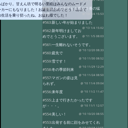
い寒さです
るばかり。甘えん坊で明るい里絵はみんなのムードメ
#564:
人生の中でも１番か２番の猛
ーカーにもなりました！お誕生日おめでとう！山荘で
吹雪
@ '13 1/4 15:53
の生活を乗り切ったね。お疲れ様でした！
#563:
新しい年が始まりました
@ '13 1/4 15:02
#562:
新年明けましてお
めでとうございます。
@ '11 1/5 08:03
#561:
一生離れないそうです。
@ '10 12/20 08:33
#560:
庭先で
@ '10 11/30 08:52
#559:
雪です！
@ '10 11/29 12:29
#558:
冬の季節到来
@ '10 11/24 08:50
#557:
マガンの姿は見
られず。
@ '10 11/4 09:04
#556:
来年度
@ '10 11/2 11:47
#555:
上まで行きたかったです
が・・・。
@ '10 11/1 12:57
#554:
美しい！
@ '10 10/20 08:55
#553:
出発する前に顔をみせてくれ
@ '10 10/19 12:55