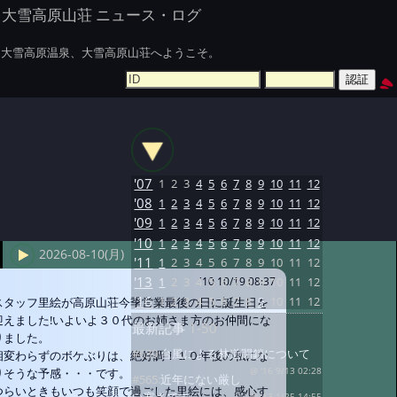
大雪高原山荘 ニュース・ログ
大雪高原温泉、大雪高原山荘へようこそ。
'07
1
2
3
4
5
6
7
8
9
10
11
12
'08
1
2
3
4
5
6
7
8
9
10
11
12
'09
1
2
3
4
5
6
7
8
9
10
11
12
'10
1
2
3
4
5
6
7
8
9
10
11
12
2026-08-10(月)
'11
1
2
3
4
5
6
7
8
9
10
11
12
'13
1
2
3
4
5
6
7
8
9
10
11
12
'10 10/19 08:37
'16
1
2
3
4
5
6
7
8
9
10
11
12
スタッフ里絵が高原山荘今季営業最後の日に誕生日を
迎えました!いよいよ３０代のお姉さま方のお仲間にな
最新記事
1-50
りました。
#639:
台風による林道閉鎖について
相変わらずのボケぶりは、絶好調！１０年後の私にな
りそうな予感・・・です。
@ '16 9/13 02:28
#565:
近年にない厳し
つらいときもいつも笑顔で過ごした里絵には、感心す
@ '13 1/25 14:55