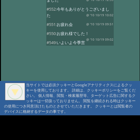
ました
#552:
今年もありがとうございまし
た
@ '10 10/19 10:02
#551:
お疲れ会
@ '10 10/19 09:51
#550:
お疲れ様でした！
@ '10 10/19 09:02
#549:
いよいよ今季営
業最終日
@ '10 10/19 08:50
#548:
三十路になりました！
@ '10 10/19 08:37
#547:
元気いっぱいで
す！
@ '10 10/19 08:28
#546:
山の神様に歓迎されています
当サイトでは必須クッキーとGoogleアナリティクスによるクッ
ね
@ '10 10/19 08:20
キーを使用しております。 詳細は、クッキーポリシーをご覧くだ
さい。 個人情報、閲覧・検索履歴等、ターゲット広告に関するク
#545:
沼巡り最終日
@ '10 10/18 11:51
ッキーは一切扱っておりません。 閲覧を継続される時はクッキー
の使用につき同意頂けたものとさせていただきます。 クッキーとは閲覧者の
#544:
霞ちゃん！
@ '10 10/18 11:32
デバイスに格納するデータの事です。
#543:
ヒグマセンター終了
@ '10 10/18 11:23
A A
#542:
山荘の周りは紅
A A A MountAin TRAD
葉がきれいです
@ '10 10/5 15:35