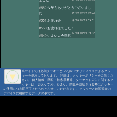
ました
#552:
今年もありがとうございまし
た
@ '10 10/19 10:02
#551:
お疲れ会
@ '10 10/19 09:51
#550:
お疲れ様でした！
@ '10 10/19 09:02
#549:
いよいよ今季営
業最終日
@ '10 10/19 08:50
#548:
三十路になりました！
@ '10 10/19 08:37
#547:
元気いっぱいで
す！
@ '10 10/19 08:28
#546:
山の神様に歓迎されています
当サイトでは必須クッキーとGoogleアナリティクスによるクッ
ね
@ '10 10/19 08:20
キーを使用しております。 詳細は、クッキーポリシーをご覧くだ
さい。 個人情報、閲覧・検索履歴等、ターゲット広告に関するク
#545:
沼巡り最終日
@ '10 10/18 11:51
ッキーは一切扱っておりません。 閲覧を継続される時はクッキー
の使用につき同意頂けたものとさせていただきます。 クッキーとは閲覧者の
#544:
霞ちゃん！
@ '10 10/18 11:32
デバイスに格納するデータの事です。
#543:
ヒグマセンター終了
@ '10 10/18 11:23
A A
#542:
山荘の周りは紅
A A A MountAin TRAD
葉がきれいです
@ '10 10/5 15:35