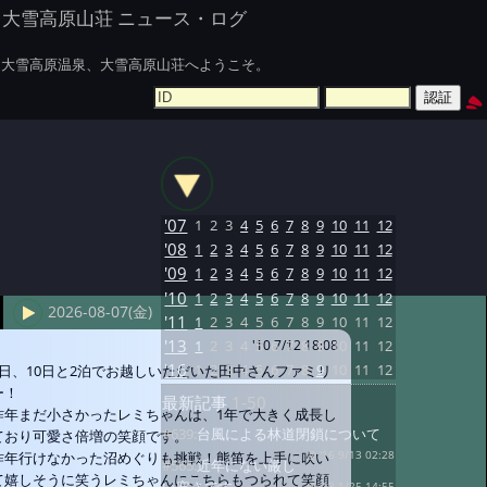
大雪高原山荘 ニュース・ログ
大雪高原温泉、大雪高原山荘へようこそ。
'07
1
2
3
4
5
6
7
8
9
10
11
12
'08
1
2
3
4
5
6
7
8
9
10
11
12
'09
1
2
3
4
5
6
7
8
9
10
11
12
'10
1
2
3
4
5
6
7
8
9
10
11
12
2026-08-07(金)
'11
1
2
3
4
5
6
7
8
9
10
11
12
'13
1
2
3
4
5
6
7
8
9
10
11
12
'10 7/12 18:08
'16
1
2
3
4
5
6
7
8
9
10
11
12
9日、10日と2泊でお越しいただいた田中さんファミリ
ー！
最新記事
1-50
昨年まだ小さかったレミちゃんは、1年で大きく成長し
#639:
台風による林道閉鎖について
ており可愛さ倍増の笑顔です。
昨年行けなかった沼めぐりも挑戦！熊笛を上手に吹い
@ '16 9/13 02:28
#565:
近年にない厳し
て嬉しそうに笑うレミちゃんにこちらもつられて笑顔
@ '13 1/25 14:55