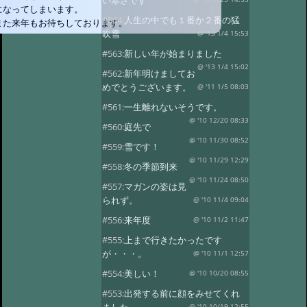
い寒さです
になってしまいます。
#564:
人生の中でも１番か２番の猛
また来年もお待ちしております。
吹雪
@ '13 1/4 15:53
#563:
新しい年が始まりました
@ '13 1/4 15:02
#562:
新年明けましてお
めでとうございます。
@ '11 1/5 08:03
#561:
一生離れないそうです。
@ '10 12/20 08:33
#560:
庭先で
@ '10 11/30 08:52
#559:
雪です！
@ '10 11/29 12:29
#558:
冬の季節到来
@ '10 11/24 08:50
#557:
マガンの姿は見
られず。
@ '10 11/4 09:04
#556:
来年度
@ '10 11/2 11:47
#555:
上まで行きたかったです
が・・・。
@ '10 11/1 12:57
#554:
美しい！
@ '10 10/20 08:55
#553:
出発する前に顔をみせてくれ
@ '10 10/19 12:55