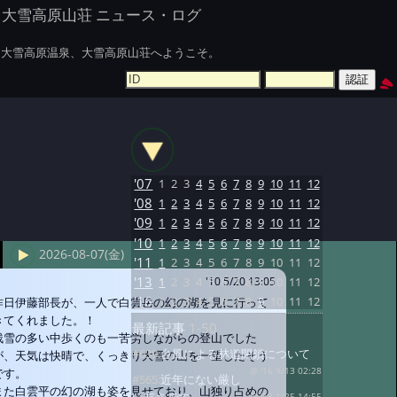
大雪高原山荘 ニュース・ログ
大雪高原温泉、大雪高原山荘へようこそ。
'07
1
2
3
4
5
6
7
8
9
10
11
12
'08
1
2
3
4
5
6
7
8
9
10
11
12
'09
1
2
3
4
5
6
7
8
9
10
11
12
'10
1
2
3
4
5
6
7
8
9
10
11
12
2026-08-07(金)
'11
1
2
3
4
5
6
7
8
9
10
11
12
'13
1
2
3
4
5
6
7
8
9
10
11
12
'10 5/20 13:05
'16
1
2
3
4
5
6
7
8
9
10
11
12
昨日伊藤部長が、一人で白雲岳の幻の湖を見に行って
きてくれました。！
最新記事
1-50
残雪の多い中歩くのも一苦労しながらの登山でした
#639:
台風による林道閉鎖について
が、天気は快晴で、くっきり大雪の山を一望したそう
です。
@ '16 9/13 02:28
#565:
近年にない厳し
また白雲平の幻の湖も姿を見せており、山独り占めの
@ '13 1/25 14:55