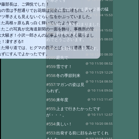
い寒さです
伊藤部長は、ご満悦でした！
#564:
人生の中でも１番か２番の猛
山の雪は予想通りでお花畑は完全に雪に埋もれ、ハイ
吹雪
@ '13 1/4 15:53
マツ帯さえも見えないぐらい雪をかぶっていました。
また高根ヶ原も真っ白く輝いていたようです。
#563:
新しい年が始まりました
またこの写真が北海道新聞の一面を飾り、事務所の皆
@ '13 1/4 15:02
#562:
新年明けましてお
は大騒ぎ！小沢一郎さんの記事よりも大きく載りまし
めでとうございます。
@ '11 1/5 08:03
た！凄すぎる!!
また帰り道では、ヒグマの親子とばったり遭遇！襲わ
#561:
一生離れないそうです。
れずにすんでよかったです。
@ '10 12/20 08:33
#560:
庭先で
@ '10 11/30 08:52
#559:
雪です！
@ '10 11/29 12:29
#558:
冬の季節到来
@ '10 11/24 08:50
#557:
マガンの姿は見
られず。
@ '10 11/4 09:04
#556:
来年度
@ '10 11/2 11:47
#555:
上まで行きたかったです
が・・・。
@ '10 11/1 12:57
#554:
美しい！
@ '10 10/20 08:55
#553:
出発する前に顔をみせてくれ
@ '10 10/19 12:55