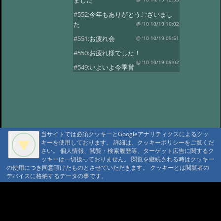
ました
#552:
今年もありがとうございまし
た
@ '10 10/19 10:02
#551:
お疲れ会
@ '10 10/19 09:51
#550:
お疲れ様でした！
@ '10 10/19 09:02
#549:
いよいよ今季営
業最終日
@ '10 10/19 08:50
#548:
三十路になりました！
@ '10 10/19 08:37
#547:
元気いっぱいで
す！
@ '10 10/19 08:28
#546:
山の神様に歓迎されています
当サイトでは必須クッキーとGoogleアナリティクスによるクッ
ね
@ '10 10/19 08:20
キーを使用しております。 詳細は、クッキーポリシーをご覧くだ
さい。 個人情報、閲覧・検索履歴等、ターゲット広告に関するク
#545:
沼巡り最終日
@ '10 10/18 11:51
ッキーは一切扱っておりません。 閲覧を継続される時はクッキー
の使用につき同意頂けたものとさせていただきます。 クッキーとは閲覧者の
#544:
霞ちゃん！
@ '10 10/18 11:32
デバイスに格納するデータの事です。
#543:
ヒグマセンター終了
@ '10 10/18 11:23
A A
#542:
山荘の周りは紅
A A A MountAin TRAD
葉がきれいです
@ '10 10/5 15:35