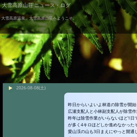
大雪高原山荘 ニュース・ログ
大雪高原温泉、大雪高原山荘へようこそ。
2026-08-08(土)
昨日からいよいよ林道の除雪が開始
広瀬支配人と小林副支配人が除雪作
昨年は除雪作業がいらないほど1日
が多く4キロほどしか進めなかった
愛山渓の山も3日まえにやっと開通