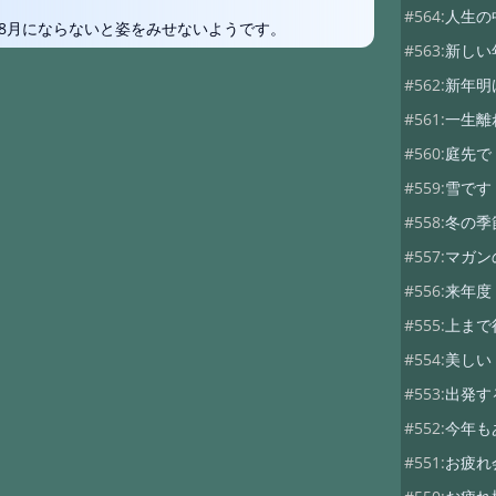
#564:
人生の
8月にならないと姿をみせないようです。
#563:
新しい
#562:
新年明
#561:
一生離
#560:
庭先で
#559:
雪です
#558:
冬の季
#557:
マガン
#556:
来年度
#555:
上まで
#554:
美しい
#553:
出発す
#552:
今年も
#551:
お疲れ