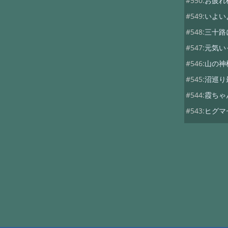
#550:
お疲れ
#549:
いよい
#548:
三十路
#547:
元気い
#546:
山の神
#545:
沼巡り
#544:
霞ちゃ
#543:
ヒグマ
#542:
山荘の
#541:
仕事
#540:
平山も
#539:
支配人
#538:
今年も
#537:
雪の黒
#536:
銀泉台