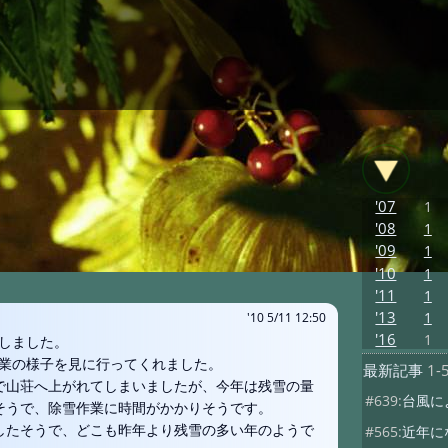
'07
1
'08
1
'09
1
'10
1
'11
1
'13
1
'10 5/11 12:50
'16
1
しました。
業の様子を見に行ってくれました。
最新記事
1-
で山荘へ上がれてしまいましたが、今年は残雪の量
#639:
台風に
そうで、除雪作業に時間がかかりそうです。
したそうで、どこも昨年より残雪の多い年のようで
#565:
近年に