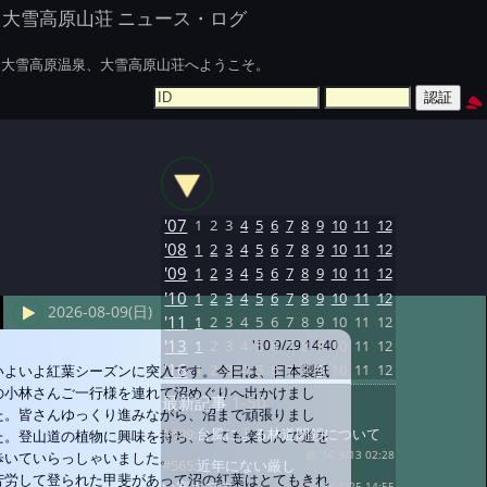
大雪高原山荘 ニュース・ログ
大雪高原温泉、大雪高原山荘へようこそ。
'07
1
2
3
4
5
6
7
8
9
10
11
12
'08
1
2
3
4
5
6
7
8
9
10
11
12
'09
1
2
3
4
5
6
7
8
9
10
11
12
'10
1
2
3
4
5
6
7
8
9
10
11
12
2026-08-09(日)
'11
1
2
3
4
5
6
7
8
9
10
11
12
'13
1
2
3
4
5
6
7
8
9
10
11
12
'10 9/29 14:40
'16
1
2
3
4
5
6
7
8
9
10
11
12
いよいよ紅葉シーズンに突入です。今日は、日本製紙
の小林さんご一行様を連れて沼めぐりへ出かけまし
最新記事
1-50
た。皆さんゆっくり進みながら、沼まで頑張りまし
#639:
台風による林道閉鎖について
た。登山道の植物に興味を持ち、とても楽しんで道を
歩いていらっしゃいました。
@ '16 9/13 02:28
#565:
近年にない厳し
苦労して登られた甲斐があって沼の紅葉はとてもきれ
@ '13 1/25 14:55