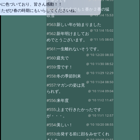
い寒さです
いに色づいており、皆さん感動！！
#564:
人生の中でも１番か２番の猛
またぜひ春の時期にもいらしてくださいね。
吹雪
@ '13 1/4 15:53
#563:
新しい年が始まりました
@ '13 1/4 15:02
#562:
新年明けましてお
めでとうございます。
@ '11 1/5 08:03
#561:
一生離れないそうです。
@ '10 12/20 08:33
#560:
庭先で
@ '10 11/30 08:52
#559:
雪です！
@ '10 11/29 12:29
#558:
冬の季節到来
@ '10 11/24 08:50
#557:
マガンの姿は見
られず。
@ '10 11/4 09:04
#556:
来年度
@ '10 11/2 11:47
#555:
上まで行きたかったです
が・・・。
@ '10 11/1 12:57
#554:
美しい！
@ '10 10/20 08:55
#553:
出発する前に顔をみせてくれ
@ '10 10/19 12:55