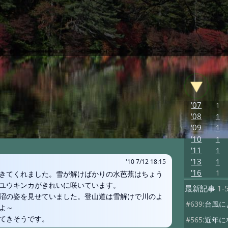
'07
1
'08
1
'09
1
'10
1
'11
1
'13
1
'10 7/12 18:15
'16
1
きてくれました。雪が解けばかりの水芭蕉はちょう
ユウキンカがきれいに咲いています。
最新記事
1-
沼の姿を見せていました。登山道は雪解けで川のよ
#639:
台風に
よ～
てきそうです。
#565:
近年に