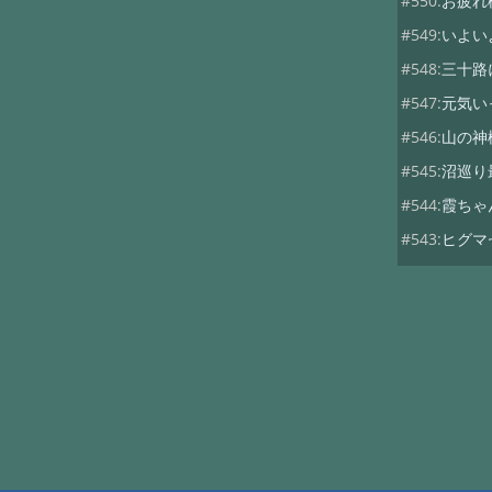
#550:
お疲れ
#549:
いよい
#548:
三十路
#547:
元気い
#546:
山の神
#545:
沼巡り
#544:
霞ちゃ
#543:
ヒグマ
#542:
山荘の
#541:
仕事
#540:
平山も
#539:
支配人
#538:
今年も
#537:
雪の黒
#536:
銀泉台