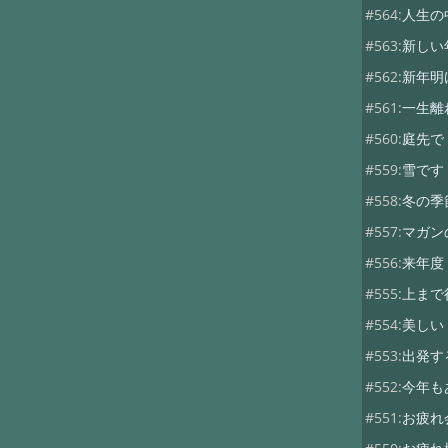
#564:
人生の
#563:
新しい
#562:
新年明
#561:
一生離
#560:
庭先で
#559:
雪です
#558:
冬の季
#557:
マガン
#556:
来年度
#555:
上まで
#554:
美しい
#553:
出発す
#552:
今年も
#551:
お疲れ