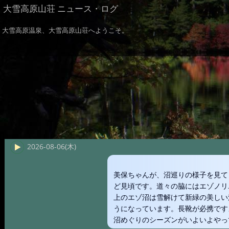
大雪高原山荘 ニュース・ログ
大雪高原温泉、大雪高原山荘へようこそ。
2026-08-06(木)
美保ちゃんが、沼巡りの様子を見て
ど見頃です。道々の脇にはエゾノリ
上のエゾ沼は雪解けて新緑の美しい
うになっています。長靴が必携です
沼めぐりのシーズンがいよいよやっ