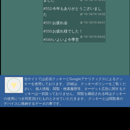
ました
#552:
今年もありがとうございまし
た
@ '10 10/19 10:02
#551:
お疲れ会
@ '10 10/19 09:51
#550:
お疲れ様でした！
@ '10 10/19 09:02
#549:
いよいよ今季営
業最終日
@ '10 10/19 08:50
#548:
三十路になりました！
@ '10 10/19 08:37
#547:
元気いっぱいで
す！
@ '10 10/19 08:28
#546:
山の神様に歓迎されています
当サイトでは必須クッキーとGoogleアナリティクスによるクッ
ね
@ '10 10/19 08:20
キーを使用しております。 詳細は、クッキーポリシーをご覧くだ
さい。 個人情報、閲覧・検索履歴等、ターゲット広告に関するク
#545:
沼巡り最終日
@ '10 10/18 11:51
ッキーは一切扱っておりません。 閲覧を継続される時はクッキー
の使用につき同意頂けたものとさせていただきます。 クッキーとは閲覧者の
#544:
霞ちゃん！
@ '10 10/18 11:32
デバイスに格納するデータの事です。
#543:
ヒグマセンター終了
@ '10 10/18 11:23
A A
#542:
山荘の周りは紅
A A A MountAin TRAD
葉がきれいです
@ '10 10/5 15:35