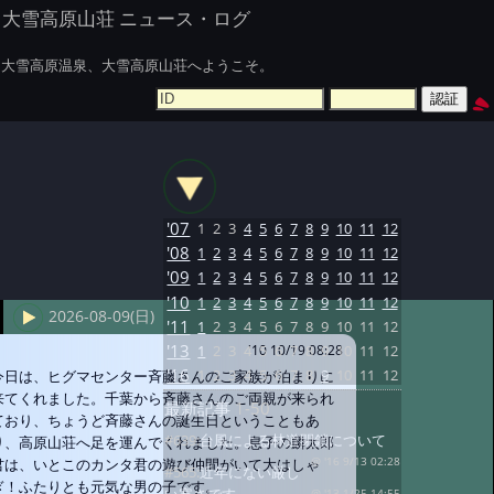
大雪高原山荘 ニュース・ログ
大雪高原温泉、大雪高原山荘へようこそ。
'07
1
2
3
4
5
6
7
8
9
10
11
12
'08
1
2
3
4
5
6
7
8
9
10
11
12
'09
1
2
3
4
5
6
7
8
9
10
11
12
'10
1
2
3
4
5
6
7
8
9
10
11
12
2026-08-09(日)
'11
1
2
3
4
5
6
7
8
9
10
11
12
'13
1
2
3
4
5
6
7
8
9
10
11
12
'10 10/19 08:28
'16
1
2
3
4
5
6
7
8
9
10
11
12
今日は、ヒグマセンター斉藤さんのご家族が泊まりに
来てくれました。千葉から斉藤さんのご両親が来られ
最新記事
1-50
ており、ちょうど斉藤さんの誕生日ということもあ
#639:
台風による林道閉鎖について
り、高原山荘へ足を運んでくれました。息子の麟太郎
君は、いとこのカンタ君の遊び仲間がいて大はしゃ
@ '16 9/13 02:28
#565:
近年にない厳し
ぎ！ふたりとも元気な男の子です。
@ '13 1/25 14:55