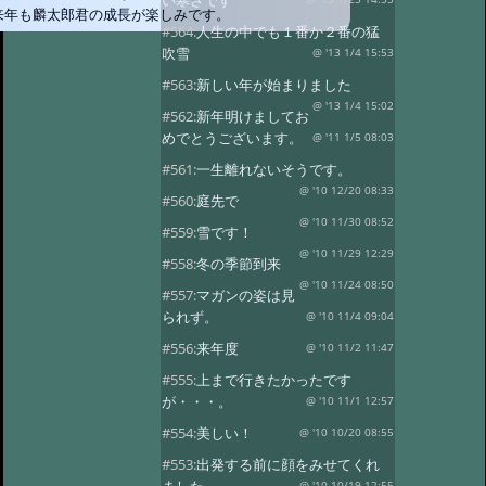
い寒さです
来年も麟太郎君の成長が楽しみです。
#564:
人生の中でも１番か２番の猛
吹雪
@ '13 1/4 15:53
#563:
新しい年が始まりました
@ '13 1/4 15:02
#562:
新年明けましてお
めでとうございます。
@ '11 1/5 08:03
#561:
一生離れないそうです。
@ '10 12/20 08:33
#560:
庭先で
@ '10 11/30 08:52
#559:
雪です！
@ '10 11/29 12:29
#558:
冬の季節到来
@ '10 11/24 08:50
#557:
マガンの姿は見
られず。
@ '10 11/4 09:04
#556:
来年度
@ '10 11/2 11:47
#555:
上まで行きたかったです
が・・・。
@ '10 11/1 12:57
#554:
美しい！
@ '10 10/20 08:55
#553:
出発する前に顔をみせてくれ
@ '10 10/19 12:55