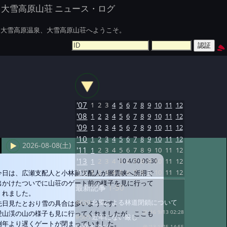
大雪高原山荘 ニュース・ログ
大雪高原温泉、大雪高原山荘へようこそ。
'07
1
2
3
4
5
6
7
8
9
10
11
12
'08
1
2
3
4
5
6
7
8
9
10
11
12
'09
1
2
3
4
5
6
7
8
9
10
11
12
'10
1
2
3
4
5
6
7
8
9
10
11
12
2026-08-08(土)
'11
1
2
3
4
5
6
7
8
9
10
11
12
'13
1
2
3
4
5
6
7
8
9
10
11
12
'10 4/30 09:30
'16
1
2
3
4
5
6
7
8
9
10
11
12
今日は、広瀬支配人と小林副支配人が層雲峡へ所用で
出かけたついでに山荘のゲート前の様子を見に行って
最新記事
1-50
くれました。
#639:
台風による林道閉鎖について
先日見たとおり雪の具合は多いようです。
愛山渓の山の様子も見に行ってくれましたが、ここも
@ '16 9/13 02:28
#565:
近年にない厳し
例年より遅くゲートが閉まっていました。
@ '13 1/25 14:55