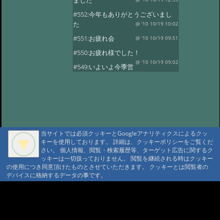
ました
#552:
今年もありがとうございまし
た
@ '10 10/19 10:02
#551:
お疲れ会
@ '10 10/19 09:51
#550:
お疲れ様でした！
@ '10 10/19 09:02
#549:
いよいよ今季営
業最終日
@ '10 10/19 08:50
#548:
三十路になりました！
@ '10 10/19 08:37
#547:
元気いっぱいで
す！
@ '10 10/19 08:28
#546:
山の神様に歓迎されています
当サイトでは必須クッキーとGoogleアナリティクスによるクッ
ね
@ '10 10/19 08:20
キーを使用しております。 詳細は、クッキーポリシーをご覧くだ
さい。 個人情報、閲覧・検索履歴等、ターゲット広告に関するク
#545:
沼巡り最終日
@ '10 10/18 11:51
ッキーは一切扱っておりません。 閲覧を継続される時はクッキー
の使用につき同意頂けたものとさせていただきます。 クッキーとは閲覧者の
#544:
霞ちゃん！
@ '10 10/18 11:32
デバイスに格納するデータの事です。
#543:
ヒグマセンター終了
@ '10 10/18 11:23
A A
#542:
山荘の周りは紅
A A A MountAin TRAD
葉がきれいです
@ '10 10/5 15:35