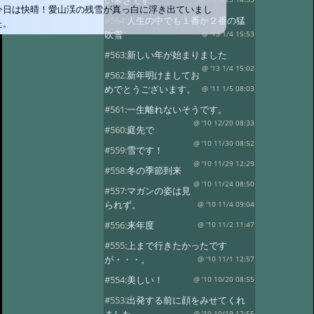
い寒さです
今日は快晴！愛山渓の残雪が真っ白に浮き出ていまし
#564:
人生の中でも１番か２番の猛
た。
吹雪
@ '13 1/4 15:53
#563:
新しい年が始まりました
@ '13 1/4 15:02
#562:
新年明けましてお
めでとうございます。
@ '11 1/5 08:03
#561:
一生離れないそうです。
@ '10 12/20 08:33
#560:
庭先で
@ '10 11/30 08:52
#559:
雪です！
@ '10 11/29 12:29
#558:
冬の季節到来
@ '10 11/24 08:50
#557:
マガンの姿は見
られず。
@ '10 11/4 09:04
#556:
来年度
@ '10 11/2 11:47
#555:
上まで行きたかったです
が・・・。
@ '10 11/1 12:57
#554:
美しい！
@ '10 10/20 08:55
#553:
出発する前に顔をみせてくれ
@ '10 10/19 12:55