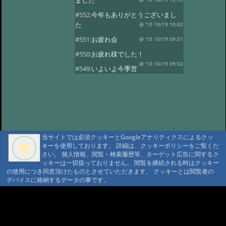
ました
#552:
今年もありがとうございまし
た
@ '10 10/19 10:02
#551:
お疲れ会
@ '10 10/19 09:51
#550:
お疲れ様でした！
@ '10 10/19 09:02
#549:
いよいよ今季営
業最終日
@ '10 10/19 08:50
#548:
三十路になりました！
@ '10 10/19 08:37
#547:
元気いっぱいで
す！
@ '10 10/19 08:28
#546:
山の神様に歓迎されています
当サイトでは必須クッキーとGoogleアナリティクスによるクッ
ね
@ '10 10/19 08:20
キーを使用しております。 詳細は、クッキーポリシーをご覧くだ
さい。 個人情報、閲覧・検索履歴等、ターゲット広告に関するク
#545:
沼巡り最終日
@ '10 10/18 11:51
ッキーは一切扱っておりません。 閲覧を継続される時はクッキー
の使用につき同意頂けたものとさせていただきます。 クッキーとは閲覧者の
#544:
霞ちゃん！
@ '10 10/18 11:32
デバイスに格納するデータの事です。
#543:
ヒグマセンター終了
@ '10 10/18 11:23
A A
#542:
山荘の周りは紅
A A A MountAin TRAD
葉がきれいです
@ '10 10/5 15:35