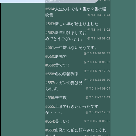
い寒さです
#564:
人生の中でも１番か２番の猛
吹雪
@ '13 1/4 15:53
#563:
新しい年が始まりました
@ '13 1/4 15:02
#562:
新年明けましてお
めでとうございます。
@ '11 1/5 08:03
#561:
一生離れないそうです。
@ '10 12/20 08:33
#560:
庭先で
@ '10 11/30 08:52
#559:
雪です！
@ '10 11/29 12:29
#558:
冬の季節到来
@ '10 11/24 08:50
#557:
マガンの姿は見
られず。
@ '10 11/4 09:04
#556:
来年度
@ '10 11/2 11:47
#555:
上まで行きたかったです
が・・・。
@ '10 11/1 12:57
#554:
美しい！
@ '10 10/20 08:55
#553:
出発する前に顔をみせてくれ
@ '10 10/19 12:55