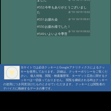
ました
#552:
今年もありがとうございまし
た
@ '10 10/19 10:02
#551:
お疲れ会
@ '10 10/19 09:51
#550:
お疲れ様でした！
@ '10 10/19 09:02
#549:
いよいよ今季営
業最終日
@ '10 10/19 08:50
#548:
三十路になりました！
@ '10 10/19 08:37
#547:
元気いっぱいで
す！
@ '10 10/19 08:28
#546:
山の神様に歓迎されています
当サイトでは必須クッキーとGoogleアナリティクスによるクッ
ね
@ '10 10/19 08:20
キーを使用しております。 詳細は、クッキーポリシーをご覧くだ
さい。 個人情報、閲覧・検索履歴等、ターゲット広告に関するク
#545:
沼巡り最終日
@ '10 10/18 11:51
ッキーは一切扱っておりません。 閲覧を継続される時はクッキー
の使用につき同意頂けたものとさせていただきます。 クッキーとは閲覧者の
#544:
霞ちゃん！
@ '10 10/18 11:32
デバイスに格納するデータの事です。
#543:
ヒグマセンター終了
@ '10 10/18 11:23
A A
#542:
山荘の周りは紅
A A A MountAin TRAD
葉がきれいです
@ '10 10/5 15:35