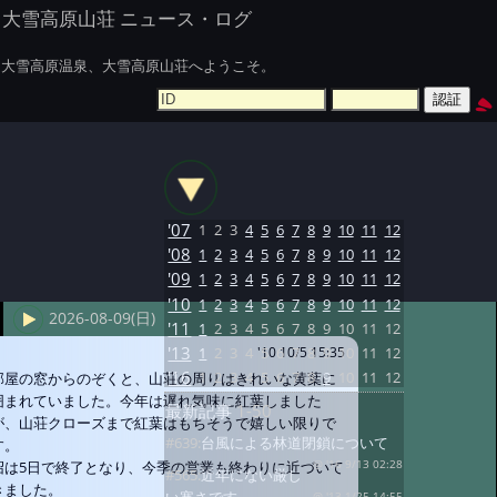
大雪高原山荘 ニュース・ログ
大雪高原温泉、大雪高原山荘へようこそ。
'07
1
2
3
4
5
6
7
8
9
10
11
12
'08
1
2
3
4
5
6
7
8
9
10
11
12
'09
1
2
3
4
5
6
7
8
9
10
11
12
'10
1
2
3
4
5
6
7
8
9
10
11
12
2026-08-09(日)
'11
1
2
3
4
5
6
7
8
9
10
11
12
'13
1
2
3
4
5
6
7
8
9
10
11
12
'10 10/5 15:35
'16
1
2
3
4
5
6
7
8
9
10
11
12
部屋の窓からのぞくと、山荘の周りはきれいな黄葉に
囲まれていました。今年は遅れ気味に紅葉しました
最新記事
1-50
が、山荘クローズまで紅葉はもちそうで嬉しい限りで
#639:
台風による林道閉鎖について
す。
沼は5日で終了となり、今季の営業も終わりに近づいて
@ '16 9/13 02:28
#565:
近年にない厳し
きました。
@ '13 1/25 14:55