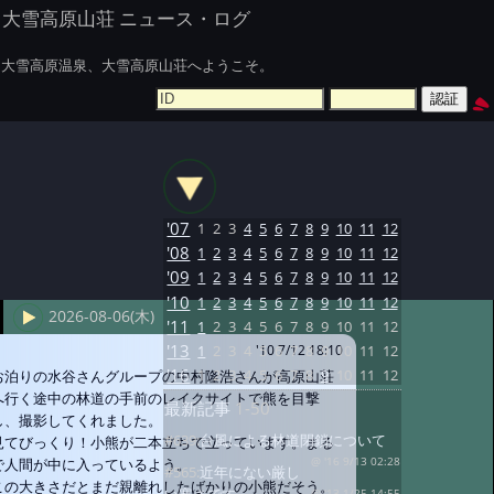
大雪高原山荘 ニュース・ログ
大雪高原温泉、大雪高原山荘へようこそ。
'07
1
2
3
4
5
6
7
8
9
10
11
12
'08
1
2
3
4
5
6
7
8
9
10
11
12
'09
1
2
3
4
5
6
7
8
9
10
11
12
'10
1
2
3
4
5
6
7
8
9
10
11
12
2026-08-06(木)
'11
1
2
3
4
5
6
7
8
9
10
11
12
'13
1
2
3
4
5
6
7
8
9
10
11
12
'10 7/12 18:10
'16
1
2
3
4
5
6
7
8
9
10
11
12
お泊りの水谷さんグループの中村隆浩さんが高原山荘
へ行く途中の林道の手前のレイクサイトで熊を目撃
最新記事
1-50
し、撮影してくれました。
#639:
台風による林道閉鎖について
見てびっくり！小熊が二本立ちで立っています。まる
で人間が中に入っているよう。
@ '16 9/13 02:28
#565:
近年にない厳し
この大きさだとまだ親離れしたばかりの小熊だそう。
@ '13 1/25 14:55