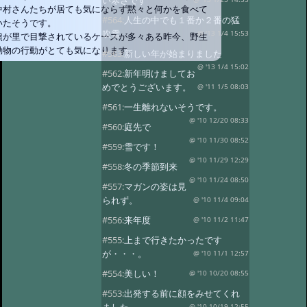
い寒さです
中村さんたちが居ても気にならず黙々と何かを食べて
#564:
人生の中でも１番か２番の猛
いたそうです。
吹雪
@ '13 1/4 15:53
熊が里で目撃されているケースが多々ある昨今、野生
動物の行動がとても気になります。
#563:
新しい年が始まりました
@ '13 1/4 15:02
#562:
新年明けましてお
めでとうございます。
@ '11 1/5 08:03
#561:
一生離れないそうです。
@ '10 12/20 08:33
#560:
庭先で
@ '10 11/30 08:52
#559:
雪です！
@ '10 11/29 12:29
#558:
冬の季節到来
@ '10 11/24 08:50
#557:
マガンの姿は見
られず。
@ '10 11/4 09:04
#556:
来年度
@ '10 11/2 11:47
#555:
上まで行きたかったです
が・・・。
@ '10 11/1 12:57
#554:
美しい！
@ '10 10/20 08:55
#553:
出発する前に顔をみせてくれ
@ '10 10/19 12:55