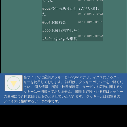
ました
#552:
今年もありがとうございまし
た
@ '10 10/19 10:02
#551:
お疲れ会
@ '10 10/19 09:51
#550:
お疲れ様でした！
@ '10 10/19 09:02
#549:
いよいよ今季営
業最終日
@ '10 10/19 08:50
#548:
三十路になりました！
@ '10 10/19 08:37
#547:
元気いっぱいで
す！
@ '10 10/19 08:28
#546:
山の神様に歓迎されています
当サイトでは必須クッキーとGoogleアナリティクスによるクッ
ね
@ '10 10/19 08:20
キーを使用しております。 詳細は、クッキーポリシーをご覧くだ
さい。 個人情報、閲覧・検索履歴等、ターゲット広告に関するク
#545:
沼巡り最終日
@ '10 10/18 11:51
ッキーは一切扱っておりません。 閲覧を継続される時はクッキー
の使用につき同意頂けたものとさせていただきます。 クッキーとは閲覧者の
#544:
霞ちゃん！
@ '10 10/18 11:32
デバイスに格納するデータの事です。
#543:
ヒグマセンター終了
@ '10 10/18 11:23
A A
#542:
山荘の周りは紅
A A A MountAin TRAD
葉がきれいです
@ '10 10/5 15:35