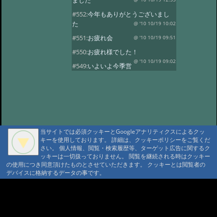
ました
#552:
今年もありがとうございまし
た
@ '10 10/19 10:02
#551:
お疲れ会
@ '10 10/19 09:51
#550:
お疲れ様でした！
@ '10 10/19 09:02
#549:
いよいよ今季営
業最終日
@ '10 10/19 08:50
#548:
三十路になりました！
@ '10 10/19 08:37
#547:
元気いっぱいで
す！
@ '10 10/19 08:28
#546:
山の神様に歓迎されています
当サイトでは必須クッキーとGoogleアナリティクスによるクッ
ね
@ '10 10/19 08:20
キーを使用しております。 詳細は、クッキーポリシーをご覧くだ
さい。 個人情報、閲覧・検索履歴等、ターゲット広告に関するク
#545:
沼巡り最終日
@ '10 10/18 11:51
ッキーは一切扱っておりません。 閲覧を継続される時はクッキー
の使用につき同意頂けたものとさせていただきます。 クッキーとは閲覧者の
#544:
霞ちゃん！
@ '10 10/18 11:32
デバイスに格納するデータの事です。
#543:
ヒグマセンター終了
@ '10 10/18 11:23
A A
#542:
山荘の周りは紅
A A A MountAin TRAD
葉がきれいです
@ '10 10/5 15:35