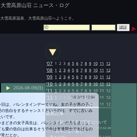
大雪高原山荘 ニュース・ログ
大雪高原温泉、大雪高原山荘へようこそ。
'07
1
2
3
4
5
6
7
8
9
10
11
12
'08
1
2
3
4
5
6
7
8
9
10
11
12
'09
1
2
3
4
5
6
7
8
9
10
11
12
'10
1
2
3
4
5
6
7
8
9
10
11
12
2026-08-09(日)
'11
1
2
3
4
5
6
7
8
9
10
11
12
'13
1
2
3
4
5
6
7
8
9
10
11
12
'10 2/15 13:04
'16
1
2
3
4
5
6
7
8
9
10
11
12
今日は、バレンタインデーですね。女の子が男の子に
愛の告白をするチャンス！というのは、すでに古いみ
最新記事
1-50
たいです。
#639:
台風による林道閉鎖について
いまどきの女子高生は、バレンタインの力を借りなく
ても愛の告白は出来るそうで今は友達同士であげるの
@ '16 9/13 02:28
#565:
近年にない厳し
が常だとか。
@ '13 1/25 14:55