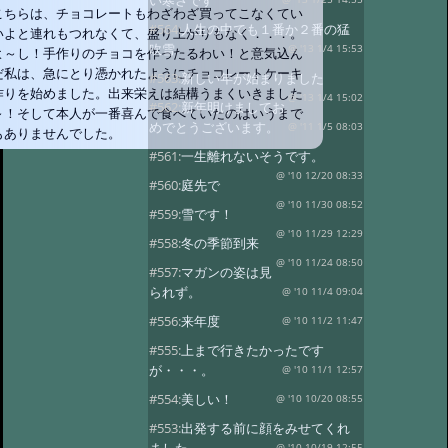
い寒さです
こちらは、チョコレートもわざわざ買ってこなくてい
#564:
人生の中でも１番か２番の猛
いよと連れもつれなくて、盛り上がりもなく．．．。
吹雪
@ '13 1/4 15:53
よ～し！手作りのチョコを作ったるわい！と意気込ん
だ私は、急にとり憑かれたようにチョコレートケーキ
#563:
新しい年が始まりました
作りを始めました。出来栄えは結構うまくいきました
@ '13 1/4 15:02
#562:
新年明けましてお
～！そして本人が一番喜んで食べていたのはいうまで
めでとうございます。
@ '11 1/5 08:03
もありませんでした。
#561:
一生離れないそうです。
@ '10 12/20 08:33
#560:
庭先で
@ '10 11/30 08:52
#559:
雪です！
@ '10 11/29 12:29
#558:
冬の季節到来
@ '10 11/24 08:50
#557:
マガンの姿は見
られず。
@ '10 11/4 09:04
#556:
来年度
@ '10 11/2 11:47
#555:
上まで行きたかったです
が・・・。
@ '10 11/1 12:57
#554:
美しい！
@ '10 10/20 08:55
#553:
出発する前に顔をみせてくれ
@ '10 10/19 12:55