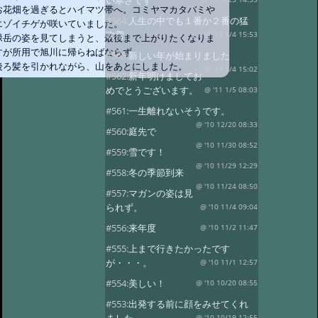
い寒さです
お花畑を過ぎるとハイマツ帯へ。コミヤマカタバミや
#564:
人生の中でも１番か２番の猛
エゾイチゲが咲いていました。
吹雪
@ '13 1/4 15:53
緑岳の姿を見てしまうと、最後まで上がりたくなりま
すが所用で旭川に帰らねばならず
#563:
新しい年が始まりました
後ろ髪を引かれながら、山をあとにしました。
@ '13 1/4 15:02
#562:
新年明けましてお
めでとうございます。
@ '11 1/5 08:03
#561:
一生離れないそうです。
@ '10 12/20 08:33
#560:
庭先で
@ '10 11/30 08:52
#559:
雪です！
@ '10 11/29 12:29
#558:
冬の季節到来
@ '10 11/24 08:50
#557:
マガンの姿は見
られず。
@ '10 11/4 09:04
#556:
来年度
@ '10 11/2 11:47
#555:
上まで行きたかったです
が・・・。
@ '10 11/1 12:57
#554:
美しい！
@ '10 10/20 08:55
#553:
出発する前に顔をみせてくれ
@ '10 10/19 12:55