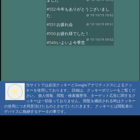
ました
#552:
今年もありがとうございまし
た
@ '10 10/19 10:02
#551:
お疲れ会
@ '10 10/19 09:51
#550:
お疲れ様でした！
@ '10 10/19 09:02
#549:
いよいよ今季営
業最終日
@ '10 10/19 08:50
#548:
三十路になりました！
@ '10 10/19 08:37
#547:
元気いっぱいで
す！
@ '10 10/19 08:28
#546:
山の神様に歓迎されています
当サイトでは必須クッキーとGoogleアナリティクスによるクッ
ね
@ '10 10/19 08:20
キーを使用しております。 詳細は、クッキーポリシーをご覧くだ
さい。 個人情報、閲覧・検索履歴等、ターゲット広告に関するク
#545:
沼巡り最終日
@ '10 10/18 11:51
ッキーは一切扱っておりません。 閲覧を継続される時はクッキー
の使用につき同意頂けたものとさせていただきます。 クッキーとは閲覧者の
#544:
霞ちゃん！
@ '10 10/18 11:32
デバイスに格納するデータの事です。
#543:
ヒグマセンター終了
@ '10 10/18 11:23
A A
#542:
山荘の周りは紅
A A A MountAin TRAD
葉がきれいです
@ '10 10/5 15:35