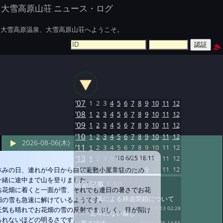
大雪高原山荘 ニュース・ログ
大雪高原温泉、大雪高原山荘へようこそ。
'07
1
2
3
4
5
6
7
8
9
10
11
12
'08
1
2
3
4
5
6
7
8
9
10
11
12
'09
1
2
3
4
5
6
7
8
9
10
11
12
'10
1
2
3
4
5
6
7
8
9
10
11
12
2026-08-06(木)
'11
1
2
3
4
5
6
7
8
9
10
11
12
'13
1
2
3
4
5
6
7
8
9
10
11
12
'10 6/25 18:11
'16
1
2
3
4
5
6
7
8
9
10
11
12
休みの日、連れが今日から白雲避難小屋常駐のため、
一緒に途中まで山を登りました。
最新記事
1-50
お花畑に着くと一面が雪、それでも連日の暑さでお花
#639:
台風による林道閉鎖について
畑の雪も急速に解けているようです。
天気も晴れでお花畑の雪の反射でまぶしく、目が開け
@ '16 9/13 02:28
#565:
近年にない厳し
られないほどの明るさです。
@ '13 1/25 14:55