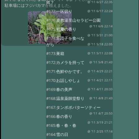
敗？
@ '11 6/27 22:35
駐車場にはフジバカマを植えました。
#177:
一区切り
@ '11 6/17 22:24
#176:
鹿教湯里山セラピー公園
@ '11 6/6 22:14
#175:
初夏の香り
@ '11 5/31 21:00
#174:
草団子を食べな
がら
@ '11 5/18 22:05
#173:
巣箱
@ '11 5/11 22:08
#172:
カメラを持って
@ '11 5/8 21:43
#171:
色鮮やかです。
@ '11 4/29 22:21
#170:
お話しやしょ
@ '11 4/21 22:11
#169:
春の美声
@ '11 4/11 20:33
#168:
温泉薬師堂祭り
@ '11 4/8 21:43
#167:
タンポポバターソティー
@ '11 4/7 20:50
#166:
春の香り
@ '11 3/19 21:21
#165:
春・春・春
@ '11 2/25 17:14
#164:
雪の日