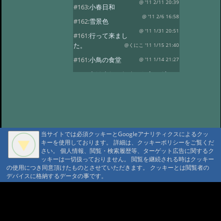
@ '11 2/11 20:39
#163:
小春日和
@ '11 2/6 16:58
#162:
雪景色
@ '11 1/31 20:51
#161:
行って来まし
た。
@くにこ '11 1/15 21:40
#161:
小鳥の食堂
@ '11 1/14 21:27
#160:
あけましておめでとうござい
ます。
@ '11 1/1 22:24
#159:
花三題
@ '10 12/25 21:32
#158:
氷燈篭点灯式
@ '10 12/1 23:16
#157:
今日は疲れました。
当サイトでは必須クッキーとGoogleアナリティクスによるクッ
@ '10 11/29 22:37
#156:
寒い朝です。
キーを使用しております。 詳細は、クッキーポリシーをご覧くだ
さい。 個人情報、閲覧・検索履歴等、ターゲット広告に関するク
@ '10 11/19 22:16
#155:
そろそろ冬支度
ッキーは一切扱っておりません。 閲覧を継続される時はクッキー
@ '10 11/4 10:30
の使用につき同意頂けたものとさせていただきます。 クッキーとは閲覧者の
#154:
白い峰
デバイスに格納するデータの事です。
@ '10 10/27 22:12
#153:
ふじばかまとア
サギマダラ
@ '10 10/19 21:39
A A
A A A MountAin TRAD
#152:
お客様
@ '10 10/14 22:20