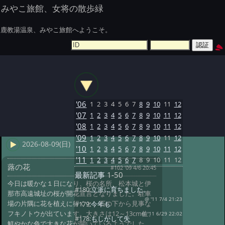
みやこ旅館、女将の散歩緑
鹿教湯温泉、みやこ旅館へようこそ。
'06
1
2
3
4
5
6
7
8
9
10
11
12
'07
1
2
3
4
5
6
7
8
9
10
11
12
'08
1
2
3
4
5
6
7
8
9
10
11
12
'09
1
2
3
4
5
6
7
8
9
10
11
12
2026-08-09(日)
'10
1
2
3
4
5
6
7
8
9
10
11
12
'11
1
2
3
4
5
6
7
8
9
10
11
12
蕗の花
#102 '09 4/6 20:45
最新記事
1-50
今日は暖かな１日になり、桜の名所、松本城と伊
#180:
立派に育ちました。
那市高遠城址の桜が開花宣言となりました。駐車
@ '11 7/4 21:23
場の片隅に花を植えに行くと、石の下から見事な
#179:
今年も
フキノトウが出ています。大きさは12～13cm位、
@ '11 6/29 22:02
#178:
もしかして失
鮮やかな色で大きな花が開いているようでした。