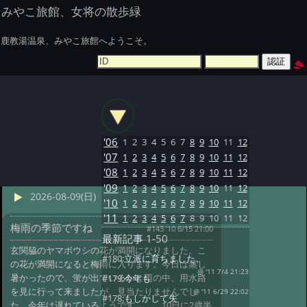
みやこ旅館、女将の散歩緑
鹿教湯温泉、みやこ旅館へようこそ。
'06
1
2
3
4
5
6
7
8
9
10
11
12
'07
1
2
3
4
5
6
7
8
9
10
11
12
'08
1
2
3
4
5
6
7
8
9
10
11
12
'09
1
2
3
4
5
6
7
8
9
10
11
12
2026-08-09(日)
'10
1
2
3
4
5
6
7
8
9
10
11
12
'11
1
2
3
4
5
6
7
8
9
10
11
12
梅雨の季節ですね
#143 '10 6/15 21:00
最新記事
1-50
玄関脇のヤマボウシの花が満開になりました。こ
#180:
立派に育ちました。
の花が満開になると梅雨に入ります。今日は蒸し
@ '11 7/4 21:23
暑かったので、蛍が出ているかと雨の中、用水路
#179:
今年も
を見に行って来ましたが、見当たりませんでし
@ '11 6/29 22:02
#178:
もしかして失
た。今年は遅れているようです。 10日に2歳半