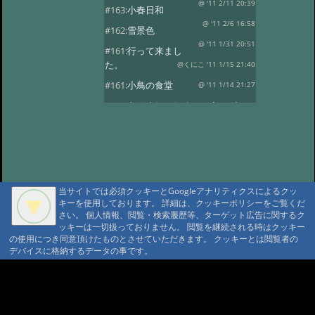
@ '11 2/11 20:39
#163:
小春日和
@ '11 2/6 16:58
#162:
雪景色
@ '11 1/31 20:51
#161:
行って来まし
た。
@くにこ '11 1/15 21:40
#161:
小鳥の食堂
@ '11 1/14 21:27
#160:
あけましておめでとうござい
ます。
@ '11 1/1 22:24
#159:
花三題
@ '10 12/25 21:32
#158:
氷燈篭点灯式
@ '10 12/1 23:16
#157:
今日は疲れました。
当サイトでは必須クッキーとGoogleアナリティクスによるクッ
@ '10 11/29 22:37
#156:
寒い朝です。
キーを使用しております。 詳細は、クッキーポリシーをご覧くだ
さい。 個人情報、閲覧・検索履歴等、ターゲット広告に関するク
@ '10 11/19 22:16
#155:
そろそろ冬支度
ッキーは一切扱っておりません。 閲覧を継続される時はクッキー
@ '10 11/4 10:30
の使用につき同意頂けたものとさせていただきます。 クッキーとは閲覧者の
#154:
白い峰
デバイスに格納するデータの事です。
@ '10 10/27 22:12
#153:
ふじばかまとア
サギマダラ
@ '10 10/19 21:39
A A
A A A MountAin TRAD
#152:
お客様
@ '10 10/14 22:20