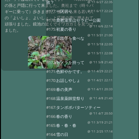
敗？
@ '11 6/27 22:35
の孫と戸隠に行って来ました。奥社まで（時々バ
#177:
一区切り
ギーに乗って）歩きました。後ろから来る若い人
@ '11 6/17 22:24
の「よいしょ、よいしょ」と応援の声に押されて
#176:
鹿教湯里山セラピー公園
頑張りました。鏡池の近くでイワガガミを見つけ
@ '11 6/6 22:14
#175:
初夏の香り
ました。
@ '11 5/31 21:00
#174:
草団子を食べな
がら
@ '11 5/18 22:05
#173:
巣箱
@ '11 5/11 22:08
#172:
カメラを持って
@ '11 5/8 21:43
#171:
色鮮やかです。
@ '11 4/29 22:21
#170:
お話しやしょ
@ '11 4/21 22:11
#169:
春の美声
@ '11 4/11 20:33
#168:
温泉薬師堂祭り
@ '11 4/8 21:43
#167:
タンポポバターソティー
@ '11 4/7 20:50
#166:
春の香り
@ '11 3/19 21:21
#165:
春・春・春
@ '11 2/25 17:14
#164:
雪の日