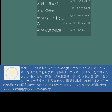
@ '11 2/11 20:39
#163:
小春日和
@ '11 2/6 16:58
#162:
雪景色
@ '11 1/31 20:51
#161:
行って来まし
た。
@くにこ '11 1/15 21:40
#161:
小鳥の食堂
@ '11 1/14 21:27
#160:
あけましておめでとうござい
ます。
@ '11 1/1 22:24
#159:
花三題
@ '10 12/25 21:32
#158:
氷燈篭点灯式
@ '10 12/1 23:16
#157:
今日は疲れました。
当サイトでは必須クッキーとGoogleアナリティクスによるクッ
@ '10 11/29 22:37
#156:
寒い朝です。
キーを使用しております。 詳細は、クッキーポリシーをご覧くだ
さい。 個人情報、閲覧・検索履歴等、ターゲット広告に関するク
@ '10 11/19 22:16
#155:
そろそろ冬支度
ッキーは一切扱っておりません。 閲覧を継続される時はクッキー
@ '10 11/4 10:30
の使用につき同意頂けたものとさせていただきます。 クッキーとは閲覧者の
#154:
白い峰
デバイスに格納するデータの事です。
@ '10 10/27 22:12
#153:
ふじばかまとア
サギマダラ
@ '10 10/19 21:39
A A
A A A MountAin TRAD
#152:
お客様
@ '10 10/14 22:20