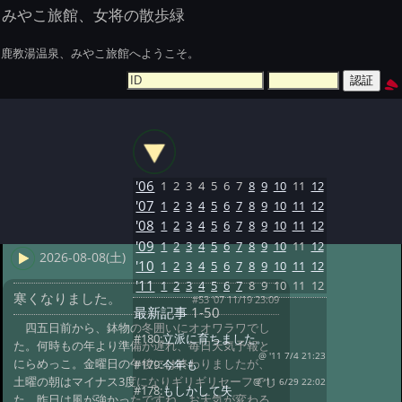
みやこ旅館、女将の散歩緑
鹿教湯温泉、みやこ旅館へようこそ。
'06
1
2
3
4
5
6
7
8
9
10
11
12
'07
1
2
3
4
5
6
7
8
9
10
11
12
'08
1
2
3
4
5
6
7
8
9
10
11
12
'09
1
2
3
4
5
6
7
8
9
10
11
12
2026-08-08(土)
'10
1
2
3
4
5
6
7
8
9
10
11
12
'11
1
2
3
4
5
6
7
8
9
10
11
12
寒くなりました。
#53 '07 11/19 23:09
最新記事
1-50
四五日前から、鉢物の冬囲いにオオワラワでし
#180:
立派に育ちました。
た。何時もの年より準備が遅れ、毎日天気予報と
@ '11 7/4 21:23
にらめっこ。金曜日の午後には終わりましたが、
#179:
今年も
土曜の朝はマイナス3度になりギリギリセーフでし
@ '11 6/29 22:02
#178:
もしかして失
た。昨日は風が強かったですね。お天気が変わる