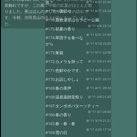
敗？
@ '11 6/27 22:35
前触れですが、この風で中庭の紅葉がほとんど散
#177:
一区切り
りました。夜はほんの少し雪が舞い冬の訪れで
@ '11 6/17 22:24
す。今朝、渋田見山の頂上が白くなっていまし
#176:
鹿教湯里山セラピー公園
た。
@ '11 6/6 22:14
#175:
初夏の香り
@ '11 5/31 21:00
#174:
草団子を食べな
がら
@ '11 5/18 22:05
#173:
巣箱
@ '11 5/11 22:08
#172:
カメラを持って
@ '11 5/8 21:43
#171:
色鮮やかです。
@ '11 4/29 22:21
#170:
お話しやしょ
@ '11 4/21 22:11
#169:
春の美声
@ '11 4/11 20:33
#168:
温泉薬師堂祭り
@ '11 4/8 21:43
#167:
タンポポバターソティー
@ '11 4/7 20:50
#166:
春の香り
@ '11 3/19 21:21
#165:
春・春・春
@ '11 2/25 17:14
#164:
雪の日