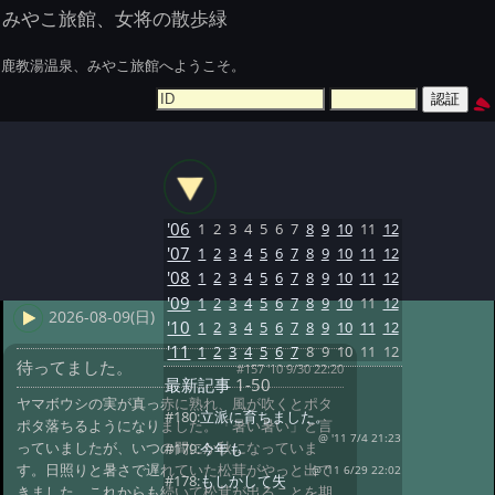
みやこ旅館、女将の散歩緑
鹿教湯温泉、みやこ旅館へようこそ。
'06
1
2
3
4
5
6
7
8
9
10
11
12
'07
1
2
3
4
5
6
7
8
9
10
11
12
'08
1
2
3
4
5
6
7
8
9
10
11
12
'09
1
2
3
4
5
6
7
8
9
10
11
12
2026-08-09(日)
'10
1
2
3
4
5
6
7
8
9
10
11
12
'11
1
2
3
4
5
6
7
8
9
10
11
12
待ってました。
#157 '10 9/30 22:20
最新記事
1-50
ヤマボウシの実が真っ赤に熟れ、風が吹くとポタ
#180:
立派に育ちました。
ポタ落ちるようになりました。「暑い暑い」と言
@ '11 7/4 21:23
っていましたが、いつの間にか秋になっていま
#179:
今年も
す。日照りと暑さで遅れていた松茸がやっと出て
@ '11 6/29 22:02
#178:
もしかして失
きました。これからも続いて松茸が出ることを期