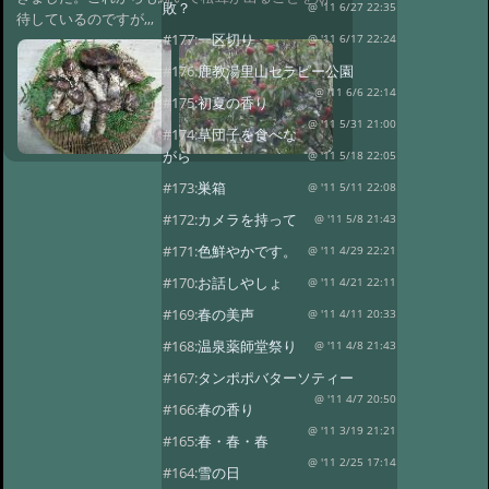
敗？
@ '11 6/27 22:35
待しているのですが,,,
#177:
一区切り
@ '11 6/17 22:24
#176:
鹿教湯里山セラピー公園
@ '11 6/6 22:14
#175:
初夏の香り
@ '11 5/31 21:00
#174:
草団子を食べな
がら
@ '11 5/18 22:05
#173:
巣箱
@ '11 5/11 22:08
#172:
カメラを持って
@ '11 5/8 21:43
#171:
色鮮やかです。
@ '11 4/29 22:21
#170:
お話しやしょ
@ '11 4/21 22:11
#169:
春の美声
@ '11 4/11 20:33
#168:
温泉薬師堂祭り
@ '11 4/8 21:43
#167:
タンポポバターソティー
@ '11 4/7 20:50
#166:
春の香り
@ '11 3/19 21:21
#165:
春・春・春
@ '11 2/25 17:14
#164:
雪の日