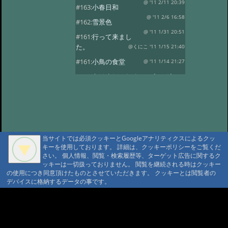
@ '11 2/11 20:39
#163:
小春日和
@ '11 2/6 16:58
#162:
雪景色
@ '11 1/31 20:51
#161:
行って来まし
た。
@くにこ '11 1/15 21:40
#161:
小鳥の食堂
@ '11 1/14 21:27
#160:
あけましておめでとうござい
ます。
@ '11 1/1 22:24
#159:
花三題
@ '10 12/25 21:32
#158:
氷燈篭点灯式
@ '10 12/1 23:16
#157:
今日は疲れました。
当サイトでは必須クッキーとGoogleアナリティクスによるクッ
@ '10 11/29 22:37
#156:
寒い朝です。
キーを使用しております。 詳細は、クッキーポリシーをご覧くだ
さい。 個人情報、閲覧・検索履歴等、ターゲット広告に関するク
@ '10 11/19 22:16
#155:
そろそろ冬支度
ッキーは一切扱っておりません。 閲覧を継続される時はクッキー
@ '10 11/4 10:30
の使用につき同意頂けたものとさせていただきます。 クッキーとは閲覧者の
#154:
白い峰
デバイスに格納するデータの事です。
@ '10 10/27 22:12
#153:
ふじばかまとア
サギマダラ
@ '10 10/19 21:39
A A
A A A MountAin TRAD
#152:
お客様
@ '10 10/14 22:20