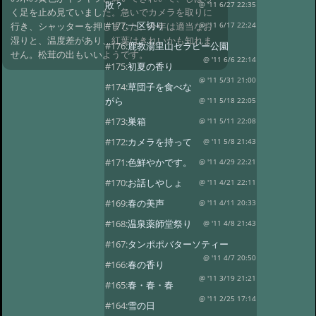
敗？
@ '11 6/27 22:35
く足を止め見ていました。急いでカメラを取りに
#177:
一区切り
行き、シャッターを押しました。今年は適当なお
@ '11 6/17 22:24
湿りと、温度差があり、紅葉はきれいかも知れま
#176:
鹿教湯里山セラピー公園
せん。松茸の出もいいようです。
@ '11 6/6 22:14
#175:
初夏の香り
@ '11 5/31 21:00
#174:
草団子を食べな
がら
@ '11 5/18 22:05
#173:
巣箱
@ '11 5/11 22:08
#172:
カメラを持って
@ '11 5/8 21:43
#171:
色鮮やかです。
@ '11 4/29 22:21
#170:
お話しやしょ
@ '11 4/21 22:11
#169:
春の美声
@ '11 4/11 20:33
#168:
温泉薬師堂祭り
@ '11 4/8 21:43
#167:
タンポポバターソティー
@ '11 4/7 20:50
#166:
春の香り
@ '11 3/19 21:21
#165:
春・春・春
@ '11 2/25 17:14
#164:
雪の日