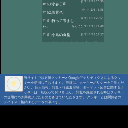
@ '11 2/11 20:39
#163:
小春日和
@ '11 2/6 16:58
#162:
雪景色
@ '11 1/31 20:51
#161:
行って来まし
た。
@くにこ '11 1/15 21:40
#161:
小鳥の食堂
@ '11 1/14 21:27
#160:
あけましておめでとうござい
ます。
@ '11 1/1 22:24
#159:
花三題
@ '10 12/25 21:32
#158:
氷燈篭点灯式
@ '10 12/1 23:16
#157:
今日は疲れました。
当サイトでは必須クッキーとGoogleアナリティクスによるクッ
@ '10 11/29 22:37
#156:
寒い朝です。
キーを使用しております。 詳細は、クッキーポリシーをご覧くだ
さい。 個人情報、閲覧・検索履歴等、ターゲット広告に関するク
@ '10 11/19 22:16
#155:
そろそろ冬支度
ッキーは一切扱っておりません。 閲覧を継続される時はクッキー
@ '10 11/4 10:30
の使用につき同意頂けたものとさせていただきます。 クッキーとは閲覧者の
#154:
白い峰
デバイスに格納するデータの事です。
@ '10 10/27 22:12
#153:
ふじばかまとア
サギマダラ
@ '10 10/19 21:39
A A
A A A MountAin TRAD
#152:
お客様
@ '10 10/14 22:20