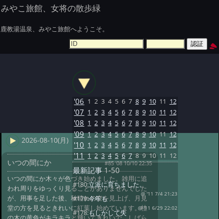
みやこ旅館、女将の散歩緑
鹿教湯温泉、みやこ旅館へようこそ。
'06
1
2
3
4
5
6
7
8
9
10
11
12
'07
1
2
3
4
5
6
7
8
9
10
11
12
'08
1
2
3
4
5
6
7
8
9
10
11
12
'09
1
2
3
4
5
6
7
8
9
10
11
12
2026-08-10(月)
'10
1
2
3
4
5
6
7
8
9
10
11
12
'11
1
2
3
4
5
6
7
8
9
10
11
12
いつの間にか
#85 '08 10/10 22:35
最新記事
1-50
いつの間にか木々が色づき始めました。雑用に追
#180:
立派に育ちました。
われ周りをゆっくり見ることがありませんでした
@ '11 7/4 21:23
が、用事を足した後、秋晴れの空を見上げ、月見
#179:
今年も
堂の方を見るときれいに紅葉し始めています。桂
@ '11 6/29 22:02
#178:
もしかして失
の木の黄色がキラキラと輝いてきれいで、しばら