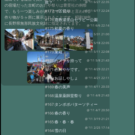
敗？
@ '11 6/27 22:35
の宿場だった古町のおたや祭りは豊受社の例祭
#177:
一区切り
で、もう一つ楽しみがあります。山車と言われる
@ '11 6/17 22:24
作り物が５ヶ所に展示されることです。昭和38年
#176:
鹿教湯里山セラピー公園
に長野県無形民族文化財に指定されてます。
@ '11 6/6 22:14
#175:
初夏の香り
@ '11 5/31 21:00
#174:
草団子を食べな
がら
@ '11 5/18 22:05
#173:
巣箱
@ '11 5/11 22:08
#172:
カメラを持って
@ '11 5/8 21:43
#171:
色鮮やかです。
@ '11 4/29 22:21
#170:
お話しやしょ
@ '11 4/21 22:11
#169:
春の美声
@ '11 4/11 20:33
#168:
温泉薬師堂祭り
@ '11 4/8 21:43
#167:
タンポポバターソティー
@ '11 4/7 20:50
#166:
春の香り
@ '11 3/19 21:21
#165:
春・春・春
@ '11 2/25 17:14
#164:
雪の日