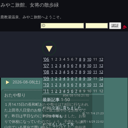
みやこ旅館、女将の散歩緑
鹿教湯温泉、みやこ旅館へようこそ。
'06
1
2
3
4
5
6
7
8
9
10
11
12
'07
1
2
3
4
5
6
7
8
9
10
11
12
'08
1
2
3
4
5
6
7
8
9
10
11
12
'09
1
2
3
4
5
6
7
8
9
10
11
12
2026-08-08(土)
'10
1
2
3
4
5
6
7
8
9
10
11
12
'11
1
2
3
4
5
6
7
8
9
10
11
12
おたや祭り
#94 '09 1/16 21:10
最新記事
1-50
１月14.15日の長和町おたや祭りは7.8日に行なわれ
#180:
立派に育ちました。
た上田市八日堂のお祭りに並ぶ賑やかなお祭りで
@ '11 7/4 21:23
す。昨日は平日なのに子供が沢山いました。お祭
#179:
今年も
りで休校になっていたのでしょう。子供たちは沢
@ '11 6/29 22:02
#178:
もしかして失
山出ている屋台で買い物をしていました。中仙道