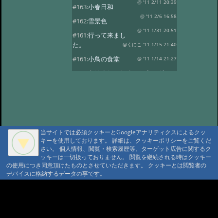
@ '11 2/11 20:39
#163:
小春日和
@ '11 2/6 16:58
#162:
雪景色
@ '11 1/31 20:51
#161:
行って来まし
た。
@くにこ '11 1/15 21:40
#161:
小鳥の食堂
@ '11 1/14 21:27
#160:
あけましておめでとうござい
ます。
@ '11 1/1 22:24
#159:
花三題
@ '10 12/25 21:32
#158:
氷燈篭点灯式
@ '10 12/1 23:16
#157:
今日は疲れました。
当サイトでは必須クッキーとGoogleアナリティクスによるクッ
@ '10 11/29 22:37
#156:
寒い朝です。
キーを使用しております。 詳細は、クッキーポリシーをご覧くだ
さい。 個人情報、閲覧・検索履歴等、ターゲット広告に関するク
@ '10 11/19 22:16
#155:
そろそろ冬支度
ッキーは一切扱っておりません。 閲覧を継続される時はクッキー
@ '10 11/4 10:30
の使用につき同意頂けたものとさせていただきます。 クッキーとは閲覧者の
#154:
白い峰
デバイスに格納するデータの事です。
@ '10 10/27 22:12
#153:
ふじばかまとア
サギマダラ
@ '10 10/19 21:39
A A
A A A MountAin TRAD
#152:
お客様
@ '10 10/14 22:20