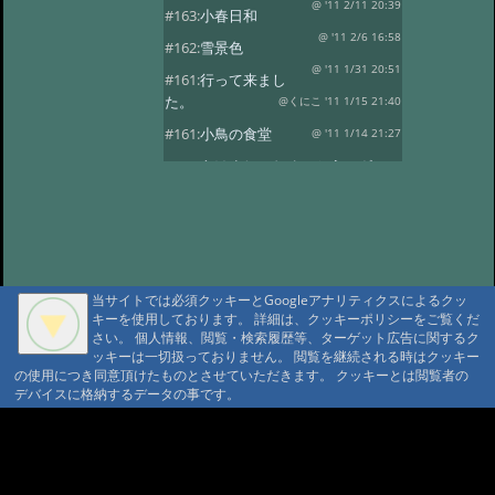
@ '11 2/11 20:39
#163:
小春日和
@ '11 2/6 16:58
#162:
雪景色
@ '11 1/31 20:51
#161:
行って来まし
た。
@くにこ '11 1/15 21:40
#161:
小鳥の食堂
@ '11 1/14 21:27
#160:
あけましておめでとうござい
ます。
@ '11 1/1 22:24
#159:
花三題
@ '10 12/25 21:32
#158:
氷燈篭点灯式
@ '10 12/1 23:16
#157:
今日は疲れました。
当サイトでは必須クッキーとGoogleアナリティクスによるクッ
@ '10 11/29 22:37
#156:
寒い朝です。
キーを使用しております。 詳細は、クッキーポリシーをご覧くだ
さい。 個人情報、閲覧・検索履歴等、ターゲット広告に関するク
@ '10 11/19 22:16
#155:
そろそろ冬支度
ッキーは一切扱っておりません。 閲覧を継続される時はクッキー
@ '10 11/4 10:30
の使用につき同意頂けたものとさせていただきます。 クッキーとは閲覧者の
#154:
白い峰
デバイスに格納するデータの事です。
@ '10 10/27 22:12
#153:
ふじばかまとア
サギマダラ
@ '10 10/19 21:39
A A
A A A MountAin TRAD
#152:
お客様
@ '10 10/14 22:20