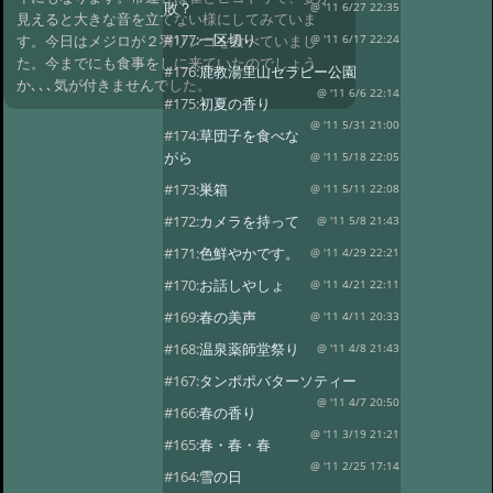
敗？
@ '11 6/27 22:35
見えると大きな音を立てない様にしてみていま
#177:
一区切り
す。今日はメジロが２羽リンゴを食べていまし
@ '11 6/17 22:24
た。今までにも食事をしに来ていたのでしょう
#176:
鹿教湯里山セラピー公園
か､､､気が付きませんでした。
@ '11 6/6 22:14
#175:
初夏の香り
@ '11 5/31 21:00
#174:
草団子を食べな
がら
@ '11 5/18 22:05
#173:
巣箱
@ '11 5/11 22:08
#172:
カメラを持って
@ '11 5/8 21:43
#171:
色鮮やかです。
@ '11 4/29 22:21
#170:
お話しやしょ
@ '11 4/21 22:11
#169:
春の美声
@ '11 4/11 20:33
#168:
温泉薬師堂祭り
@ '11 4/8 21:43
#167:
タンポポバターソティー
@ '11 4/7 20:50
#166:
春の香り
@ '11 3/19 21:21
#165:
春・春・春
@ '11 2/25 17:14
#164:
雪の日