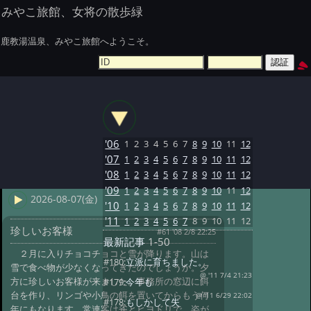
みやこ旅館、女将の散歩緑
鹿教湯温泉、みやこ旅館へようこそ。
'06
1
2
3
4
5
6
7
8
9
10
11
12
'07
1
2
3
4
5
6
7
8
9
10
11
12
'08
1
2
3
4
5
6
7
8
9
10
11
12
'09
1
2
3
4
5
6
7
8
9
10
11
12
2026-08-07(金)
'10
1
2
3
4
5
6
7
8
9
10
11
12
'11
1
2
3
4
5
6
7
8
9
10
11
12
珍しいお客様
#61 '08 2/8 22:25
最新記事
1-50
２月に入りチョコチョコと雪が降ります。山は
#180:
立派に育ちました。
雪で食べ物が少なくなってきたのでしょうか。夕
@ '11 7/4 21:23
方に珍しいお客様が来ました。事務所の窓辺に餌
#179:
今年も
台を作り、リンゴや小鳥の餌を置いてからもう何
@ '11 6/29 22:02
#178:
もしかして失
年にもなります。常連客は雀とヒヨドリで、姿が