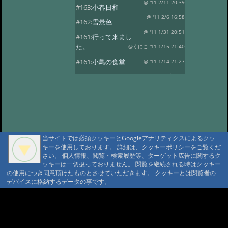
@ '11 2/11 20:39
#163:
小春日和
@ '11 2/6 16:58
#162:
雪景色
@ '11 1/31 20:51
#161:
行って来まし
た。
@くにこ '11 1/15 21:40
#161:
小鳥の食堂
@ '11 1/14 21:27
#160:
あけましておめでとうござい
ます。
@ '11 1/1 22:24
#159:
花三題
@ '10 12/25 21:32
#158:
氷燈篭点灯式
@ '10 12/1 23:16
#157:
今日は疲れました。
当サイトでは必須クッキーとGoogleアナリティクスによるクッ
@ '10 11/29 22:37
#156:
寒い朝です。
キーを使用しております。 詳細は、クッキーポリシーをご覧くだ
さい。 個人情報、閲覧・検索履歴等、ターゲット広告に関するク
@ '10 11/19 22:16
#155:
そろそろ冬支度
ッキーは一切扱っておりません。 閲覧を継続される時はクッキー
@ '10 11/4 10:30
の使用につき同意頂けたものとさせていただきます。 クッキーとは閲覧者の
#154:
白い峰
デバイスに格納するデータの事です。
@ '10 10/27 22:12
#153:
ふじばかまとア
サギマダラ
@ '10 10/19 21:39
A A
A A A MountAin TRAD
#152:
お客様
@ '10 10/14 22:20