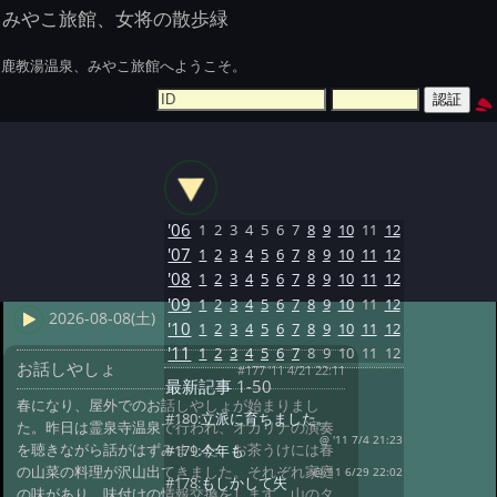
みやこ旅館、女将の散歩緑
鹿教湯温泉、みやこ旅館へようこそ。
'06
1
2
3
4
5
6
7
8
9
10
11
12
'07
1
2
3
4
5
6
7
8
9
10
11
12
'08
1
2
3
4
5
6
7
8
9
10
11
12
'09
1
2
3
4
5
6
7
8
9
10
11
12
2026-08-08(土)
'10
1
2
3
4
5
6
7
8
9
10
11
12
'11
1
2
3
4
5
6
7
8
9
10
11
12
お話しやしょ
#177 '11 4/21 22:11
最新記事
1-50
春になり、屋外でのお話しやしょが始まりまし
#180:
立派に育ちました。
た。昨日は霊泉寺温泉で行われ、オカリナの演奏
@ '11 7/4 21:23
を聴きながら話がはずみました。お茶うけには春
#179:
今年も
の山菜の料理が沢山出てきました。それぞれ家庭
@ '11 6/29 22:02
#178:
もしかして失
の味があり、味付けの情報交換をします。山のタ