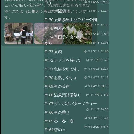
敗？
@ '11 6/27 22:35
ムシバの白い花が満開。犬の散歩道にある小さな
#177:
一区切り
池？水たまりに植えてある水芭蕉も咲いていま
@ '11 6/17 22:24
す。
#176:
鹿教湯里山セラピー公園
@ '11 6/6 22:14
#175:
初夏の香り
@ '11 5/31 21:00
#174:
草団子を食べな
がら
@ '11 5/18 22:05
#173:
巣箱
@ '11 5/11 22:08
#172:
カメラを持って
@ '11 5/8 21:43
#171:
色鮮やかです。
@ '11 4/29 22:21
#170:
お話しやしょ
@ '11 4/21 22:11
#169:
春の美声
@ '11 4/11 20:33
#168:
温泉薬師堂祭り
@ '11 4/8 21:43
#167:
タンポポバターソティー
@ '11 4/7 20:50
#166:
春の香り
@ '11 3/19 21:21
#165:
春・春・春
@ '11 2/25 17:14
#164:
雪の日