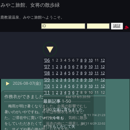
みやこ旅館、女将の散歩緑
鹿教湯温泉、みやこ旅館へようこそ。
'06
1
2
3
4
5
6
7
8
9
10
11
12
'07
1
2
3
4
5
6
7
8
9
10
11
12
'08
1
2
3
4
5
6
7
8
9
10
11
12
'09
1
2
3
4
5
6
7
8
9
10
11
12
2026-08-07(金)
'10
1
2
3
4
5
6
7
8
9
10
11
12
'11
1
2
3
4
5
6
7
8
9
10
11
12
作務衣ができました
#44 '07 8/3 20:59
最新記事
1-50
梅雨が明け暑くなりました。台風の影響でむし
#180:
立派に育ちました。
暑いのがいやですね。今年は作務衣を作りまし
@ '11 7/4 21:23
た。ご滞在中に寛いでいただいたり、気軽に散歩
#179:
今年も
をしていただきたくて、浴衣の他にご用意しまし
@ '11 6/29 22:02
#178:
もしかして失
た。サイズや着心地が気になりますが､､､