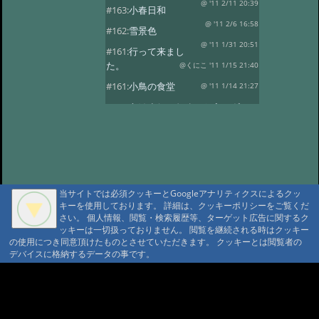
@ '11 2/11 20:39
#163:
小春日和
@ '11 2/6 16:58
#162:
雪景色
@ '11 1/31 20:51
#161:
行って来まし
た。
@くにこ '11 1/15 21:40
#161:
小鳥の食堂
@ '11 1/14 21:27
#160:
あけましておめでとうござい
ます。
@ '11 1/1 22:24
#159:
花三題
@ '10 12/25 21:32
#158:
氷燈篭点灯式
@ '10 12/1 23:16
#157:
今日は疲れました。
当サイトでは必須クッキーとGoogleアナリティクスによるクッ
@ '10 11/29 22:37
#156:
寒い朝です。
キーを使用しております。 詳細は、クッキーポリシーをご覧くだ
さい。 個人情報、閲覧・検索履歴等、ターゲット広告に関するク
@ '10 11/19 22:16
#155:
そろそろ冬支度
ッキーは一切扱っておりません。 閲覧を継続される時はクッキー
@ '10 11/4 10:30
の使用につき同意頂けたものとさせていただきます。 クッキーとは閲覧者の
#154:
白い峰
デバイスに格納するデータの事です。
@ '10 10/27 22:12
#153:
ふじばかまとア
サギマダラ
@ '10 10/19 21:39
A A
A A A MountAin TRAD
#152:
お客様
@ '10 10/14 22:20