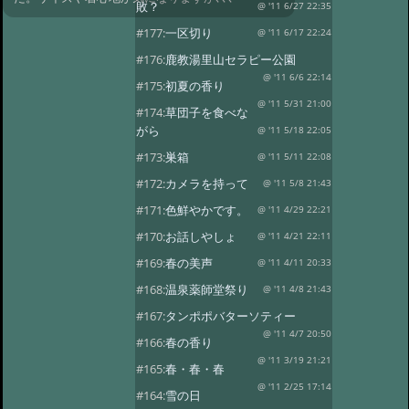
敗？
@ '11 6/27 22:35
#177:
一区切り
@ '11 6/17 22:24
#176:
鹿教湯里山セラピー公園
@ '11 6/6 22:14
#175:
初夏の香り
@ '11 5/31 21:00
#174:
草団子を食べな
がら
@ '11 5/18 22:05
#173:
巣箱
@ '11 5/11 22:08
#172:
カメラを持って
@ '11 5/8 21:43
#171:
色鮮やかです。
@ '11 4/29 22:21
#170:
お話しやしょ
@ '11 4/21 22:11
#169:
春の美声
@ '11 4/11 20:33
#168:
温泉薬師堂祭り
@ '11 4/8 21:43
#167:
タンポポバターソティー
@ '11 4/7 20:50
#166:
春の香り
@ '11 3/19 21:21
#165:
春・春・春
@ '11 2/25 17:14
#164:
雪の日