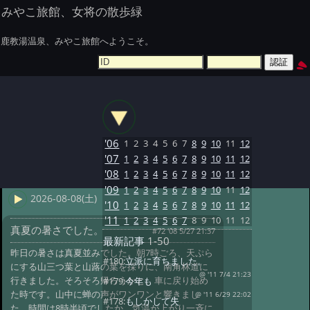
みやこ旅館、女将の散歩緑
鹿教湯温泉、みやこ旅館へようこそ。
'06
1
2
3
4
5
6
7
8
9
10
11
12
'07
1
2
3
4
5
6
7
8
9
10
11
12
'08
1
2
3
4
5
6
7
8
9
10
11
12
'09
1
2
3
4
5
6
7
8
9
10
11
12
2026-08-08(土)
'10
1
2
3
4
5
6
7
8
9
10
11
12
'11
1
2
3
4
5
6
7
8
9
10
11
12
真夏の暑さでした。
#72 '08 5/27 21:37
最新記事
1-50
昨日の暑さは真夏並みでした。朝7時ごろ、天ぷら
#180:
立派に育ちました。
にする山三つ葉と山蕗の葉を採りに、南角林道に
@ '11 7/4 21:23
行きました。そろそろ帰ろうかと、車に戻り始め
#179:
今年も
た時です。山中に蝉の声がワンワンと響きまし
@ '11 6/29 22:02
#178:
もしかして失
た。時間は8時半頃でしたか、気温が上がり一斉に