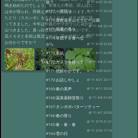
敗？
@ '11 6/27 22:35
鳴き始めたのでしょう。衣替えの季節。田んぼに
#177:
一区切り
は水が張られ、田植えが済んだ所もあります。い
@ '11 6/17 22:24
たどり（スカンポ）も大きくなり、サラダ用に採
#176:
鹿教湯里山セラピー公園
ってきました。今年は中庭のヤマボウシに花が沢
@ '11 6/6 22:14
#175:
初夏の香り
山つきました。真っ白な花は本当にきれいです。
@ '11 5/31 21:00
花イカダと名前は風流ですが、花が何処にあるか
#174:
草団子を食べな
お分かりですか？
がら
@ '11 5/18 22:05
#173:
巣箱
@ '11 5/11 22:08
#172:
カメラを持って
@ '11 5/8 21:43
#171:
色鮮やかです。
@ '11 4/29 22:21
#170:
お話しやしょ
@ '11 4/21 22:11
#169:
春の美声
@ '11 4/11 20:33
#168:
温泉薬師堂祭り
@ '11 4/8 21:43
#167:
タンポポバターソティー
@ '11 4/7 20:50
#166:
春の香り
@ '11 3/19 21:21
#165:
春・春・春
@ '11 2/25 17:14
#164:
雪の日