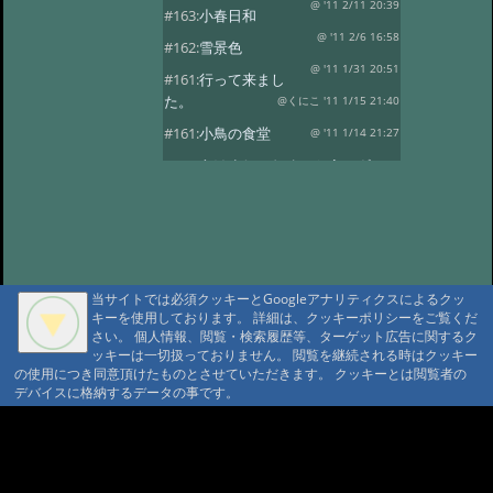
@ '11 2/11 20:39
#163:
小春日和
@ '11 2/6 16:58
#162:
雪景色
@ '11 1/31 20:51
#161:
行って来まし
た。
@くにこ '11 1/15 21:40
#161:
小鳥の食堂
@ '11 1/14 21:27
#160:
あけましておめでとうござい
ます。
@ '11 1/1 22:24
#159:
花三題
@ '10 12/25 21:32
#158:
氷燈篭点灯式
@ '10 12/1 23:16
#157:
今日は疲れました。
当サイトでは必須クッキーとGoogleアナリティクスによるクッ
@ '10 11/29 22:37
#156:
寒い朝です。
キーを使用しております。 詳細は、クッキーポリシーをご覧くだ
さい。 個人情報、閲覧・検索履歴等、ターゲット広告に関するク
@ '10 11/19 22:16
#155:
そろそろ冬支度
ッキーは一切扱っておりません。 閲覧を継続される時はクッキー
@ '10 11/4 10:30
の使用につき同意頂けたものとさせていただきます。 クッキーとは閲覧者の
#154:
白い峰
デバイスに格納するデータの事です。
@ '10 10/27 22:12
#153:
ふじばかまとア
サギマダラ
@ '10 10/19 21:39
A A
A A A MountAin TRAD
#152:
お客様
@ '10 10/14 22:20