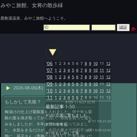
みやこ旅館、女将の散歩緑
鹿教湯温泉、みやこ旅館へようこそ。
'06
1
2
3
4
5
6
7
8
9
10
11
12
'07
1
2
3
4
5
6
7
8
9
10
11
12
'08
1
2
3
4
5
6
7
8
9
10
11
12
'09
1
2
3
4
5
6
7
8
9
10
11
12
2026-08-06(木)
'10
1
2
3
4
5
6
7
8
9
10
11
12
'11
1
2
3
4
5
6
7
8
9
10
11
12
もしかして失敗？
#185 '11 6/27 22:35
最新記事
1-50
梅漬けの仕上げ紫蘇葉を入れました。何十年も紫
#180:
立派に育ちました。
蘇の葉を捥ぎ取ってから洗い、水気を切って塩も
@ '11 7/4 21:23
みをしましたが、今年は束のまま洗ってみまし
#179:
今年も
た。水気をきるだけが、今日の暑さで日影干し状
@ '11 6/29 22:02
#178:
もしかして失
態に。晃子さん（専務のお嫁さん）に葉を捥いで