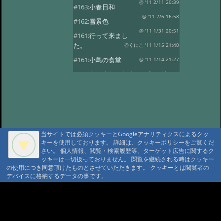
@ '11 2/11 20:39
#163:
小春日和
@ '11 2/6 16:58
#162:
雪景色
@ '11 1/31 20:51
#161:
行って来まし
た。
@くにこ '11 1/15 21:40
#161:
小鳥の食堂
@ '11 1/14 21:27
#160:
あけましておめでとうござい
ます。
@ '11 1/1 22:24
#159:
花三題
@ '10 12/25 21:32
#158:
氷燈篭点灯式
@ '10 12/1 23:16
#157:
今日は疲れました。
当サイトでは必須クッキーとGoogleアナリティクスによるクッ
@ '10 11/29 22:37
#156:
寒い朝です。
キーを使用しております。 詳細は、クッキーポリシーをご覧くだ
さい。 個人情報、閲覧・検索履歴等、ターゲット広告に関するク
@ '10 11/19 22:16
#155:
そろそろ冬支度
ッキーは一切扱っておりません。 閲覧を継続される時はクッキー
@ '10 11/4 10:30
の使用につき同意頂けたものとさせていただきます。 クッキーとは閲覧者の
#154:
白い峰
デバイスに格納するデータの事です。
@ '10 10/27 22:12
#153:
ふじばかまとア
サギマダラ
@ '10 10/19 21:39
A A
A A A MountAin TRAD
#152:
お客様
@ '10 10/14 22:20