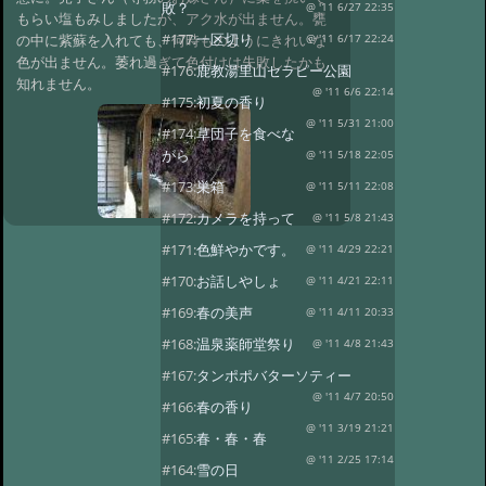
敗？
@ '11 6/27 22:35
もらい塩もみしましたが、アク水が出ません。甕
#177:
一区切り
の中に紫蘇を入れても、何時ものようにきれいな
@ '11 6/17 22:24
色が出ません。萎れ過ぎて色付けは失敗したかも
#176:
鹿教湯里山セラピー公園
知れません。
@ '11 6/6 22:14
#175:
初夏の香り
@ '11 5/31 21:00
#174:
草団子を食べな
がら
@ '11 5/18 22:05
#173:
巣箱
@ '11 5/11 22:08
#172:
カメラを持って
@ '11 5/8 21:43
#171:
色鮮やかです。
@ '11 4/29 22:21
#170:
お話しやしょ
@ '11 4/21 22:11
#169:
春の美声
@ '11 4/11 20:33
#168:
温泉薬師堂祭り
@ '11 4/8 21:43
#167:
タンポポバターソティー
@ '11 4/7 20:50
#166:
春の香り
@ '11 3/19 21:21
#165:
春・春・春
@ '11 2/25 17:14
#164:
雪の日