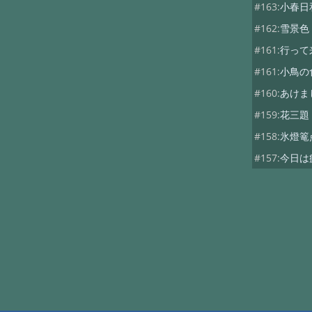
#163:
小春日
#162:
雪景色
#161:
行って
#161:
小鳥の
#160:
あけま
#159:
花三題
#158:
氷燈篭
#157:
今日は
#156:
寒い朝
#155:
そろそ
#154:
白い峰
#153:
ふじば
#152:
お客様
#151:
待って
#150:
念願の