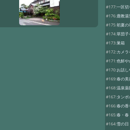
#177:
一区切
#176:
鹿教湯
#175:
初夏の
#174:
草団子
#173:
巣箱
#172:
カメラ
#171:
色鮮や
#170:
お話し
#169:
春の美
#168:
温泉薬
#167:
タンポ
#166:
春の香
#165:
春・春
#164:
雪の日