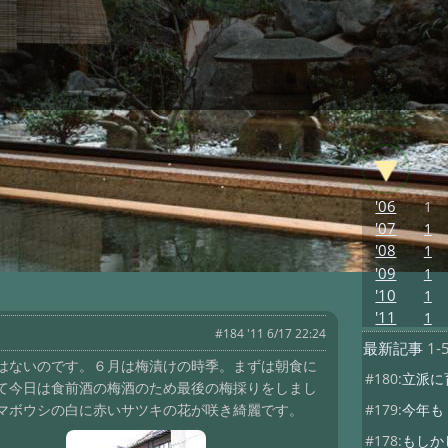
'06
1
'07
1
'08
1
'09
1
'10
1
'11
1
#184 '11 6/17 22:24
最新記事
1-
はないのです。６月は梅漬けの時季。まずは朝食に
#180:
立派に
て今日は食前酒の梅酒のため最後の梅採りをしまし
#179:
今年も
マボウシの白に赤いサツキの花が咲き綺麗です。
#178:
もしか