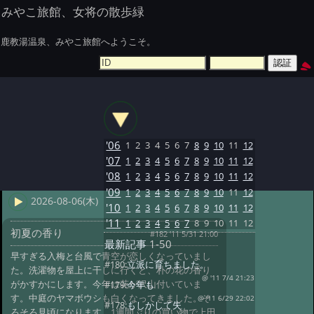
みやこ旅館、女将の散歩緑
鹿教湯温泉、みやこ旅館へようこそ。
'06
1
2
3
4
5
6
7
8
9
10
11
12
'07
1
2
3
4
5
6
7
8
9
10
11
12
'08
1
2
3
4
5
6
7
8
9
10
11
12
'09
1
2
3
4
5
6
7
8
9
10
11
12
2026-08-06(木)
'10
1
2
3
4
5
6
7
8
9
10
11
12
'11
1
2
3
4
5
6
7
8
9
10
11
12
初夏の香り
#182 '11 5/31 21:00
最新記事
1-50
早すぎる入梅と台風で青空が恋しくなっていまし
#180:
立派に育ちました。
た。洗濯物を屋上に干しに行くと、朴の花の香り
@ '11 7/4 21:23
がかすかにします。今年は花が沢山付いていま
#179:
今年も
す。中庭のヤマボウシも白くなってきました。そ
@ '11 6/29 22:02
#178:
もしかして失
ろそろ見頃になります。1週間ぶりの買い物で上田