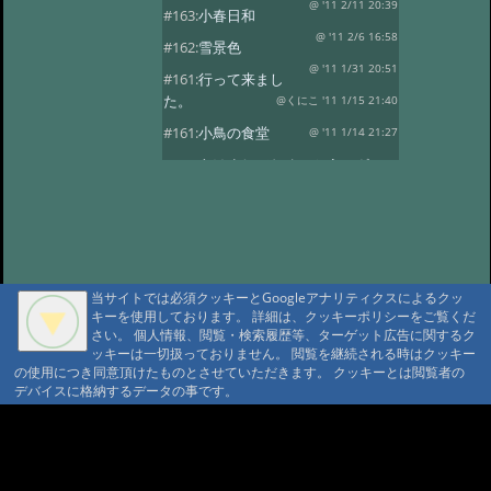
@ '11 2/11 20:39
#163:
小春日和
@ '11 2/6 16:58
#162:
雪景色
@ '11 1/31 20:51
#161:
行って来まし
た。
@くにこ '11 1/15 21:40
#161:
小鳥の食堂
@ '11 1/14 21:27
#160:
あけましておめでとうござい
ます。
@ '11 1/1 22:24
#159:
花三題
@ '10 12/25 21:32
#158:
氷燈篭点灯式
@ '10 12/1 23:16
#157:
今日は疲れました。
当サイトでは必須クッキーとGoogleアナリティクスによるクッ
@ '10 11/29 22:37
#156:
寒い朝です。
キーを使用しております。 詳細は、クッキーポリシーをご覧くだ
さい。 個人情報、閲覧・検索履歴等、ターゲット広告に関するク
@ '10 11/19 22:16
#155:
そろそろ冬支度
ッキーは一切扱っておりません。 閲覧を継続される時はクッキー
@ '10 11/4 10:30
の使用につき同意頂けたものとさせていただきます。 クッキーとは閲覧者の
#154:
白い峰
デバイスに格納するデータの事です。
@ '10 10/27 22:12
#153:
ふじばかまとア
サギマダラ
@ '10 10/19 21:39
A A
A A A MountAin TRAD
#152:
お客様
@ '10 10/14 22:20