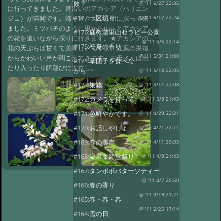
敗？
@ '11 6/27 22:35
に行ってきました。道沿いのアカシア（ハリエン
#177:
一区切り
ジュ）が満開です。帰り道、天ぷら用に採って来
@ '11 6/17 22:24
ました。ミツバチのように里から山へとアカシア
#176:
鹿教湯里山セラピー公園
の花を追いながら採りに行きます。★アカシアの
@ '11 6/6 22:14
#175:
初夏の香り
花の天ぷらは甘くて美味しいですよ。紅葉の巣箱
@ '11 5/31 21:00
からかわいい声が聞こえてきます。お母さんは出
#174:
草団子を食べな
たり入ったり餌運びに大忙し。
がら
@ '11 5/18 22:05
#173:
巣箱
@ '11 5/11 22:08
#172:
カメラを持って
@ '11 5/8 21:43
#171:
色鮮やかです。
@ '11 4/29 22:21
#170:
お話しやしょ
@ '11 4/21 22:11
#169:
春の美声
@ '11 4/11 20:33
#168:
温泉薬師堂祭り
@ '11 4/8 21:43
#167:
タンポポバターソティー
@ '11 4/7 20:50
#166:
春の香り
@ '11 3/19 21:21
#165:
春・春・春
@ '11 2/25 17:14
#164:
雪の日