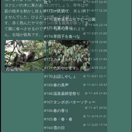
敗？
@ '11 6/27 22:35
ヨクヒバの木に巣があったのでしょう。昨年は中
#177:
一区切り
庭の植木を動かし枝も切り詰めたので、巣を掛け
@ '11 6/17 22:24
ませんでした。ひよどりが帰ってき嬉しいことで
#176:
鹿教湯里山セラピー公園
す。赤く熟んだヤマボウシの実を親鳥が採って来
@ '11 6/6 22:14
#175:
初夏の香り
て雛に食べさせるのですが、なかなか撮れませ
@ '11 5/31 21:00
ん。右端が親鳥です。
#174:
草団子を食べな
がら
@ '11 5/18 22:05
#173:
巣箱
@ '11 5/11 22:08
#172:
カメラを持って
@ '11 5/8 21:43
#171:
色鮮やかです。
@ '11 4/29 22:21
#170:
お話しやしょ
@ '11 4/21 22:11
#169:
春の美声
@ '11 4/11 20:33
#168:
温泉薬師堂祭り
@ '11 4/8 21:43
#167:
タンポポバターソティー
@ '11 4/7 20:50
#166:
春の香り
@ '11 3/19 21:21
#165:
春・春・春
@ '11 2/25 17:14
#164:
雪の日