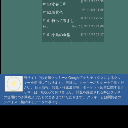
@ '11 2/11 20:39
#163:
小春日和
@ '11 2/6 16:58
#162:
雪景色
@ '11 1/31 20:51
#161:
行って来まし
た。
@くにこ '11 1/15 21:40
#161:
小鳥の食堂
@ '11 1/14 21:27
#160:
あけましておめでとうござい
ます。
@ '11 1/1 22:24
#159:
花三題
@ '10 12/25 21:32
#158:
氷燈篭点灯式
@ '10 12/1 23:16
#157:
今日は疲れました。
当サイトでは必須クッキーとGoogleアナリティクスによるクッ
@ '10 11/29 22:37
#156:
寒い朝です。
キーを使用しております。 詳細は、クッキーポリシーをご覧くだ
さい。 個人情報、閲覧・検索履歴等、ターゲット広告に関するク
@ '10 11/19 22:16
#155:
そろそろ冬支度
ッキーは一切扱っておりません。 閲覧を継続される時はクッキー
@ '10 11/4 10:30
の使用につき同意頂けたものとさせていただきます。 クッキーとは閲覧者の
#154:
白い峰
デバイスに格納するデータの事です。
@ '10 10/27 22:12
#153:
ふじばかまとア
サギマダラ
@ '10 10/19 21:39
A A
A A A MountAin TRAD
#152:
お客様
@ '10 10/14 22:20