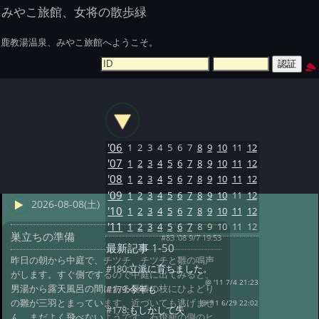
みやこ旅館、女将の散歩緑
鹿教湯温泉、みやこ旅館へようこそ。
'06
1
2
3
4
5
6
7
8
9
10
11
12
'07
1
2
3
4
5
6
7
8
9
10
11
12
'08
1
2
3
4
5
6
7
8
9
10
11
12
'09
1
2
3
4
5
6
7
8
9
10
11
12
2026-08-08(土)
'10
1
2
3
4
5
6
7
8
9
10
11
12
'11
1
2
3
4
5
6
7
8
9
10
11
12
巣立ちの準備
#83 '08 9/7 19:53
最新記事
1-50
昨日の朝から中庭で、チツチ、チツチと雛の鳴声
#180:
立派に育ちました。
がします。すぐ側でするので中庭に出てみると、
@ '11 7/4 21:23
男湯から露天風呂の間にある夏椿の枝にひよどり
#179:
今年も
の雛が三羽とまっています。近づいても逃げませ
@ '11 6/29 22:02
#178:
もしかして失
ん。まだよく飛べないようです。石燈籠の側のヒ