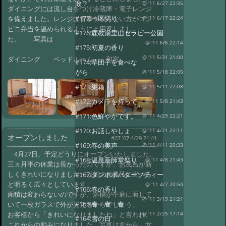
敗？
@ '11 6/27 22:35
ダイニングには流し台をつけ冷蔵庫・電子レンジ
#177:
一区切り
を備えました。レンジは食事を取らない方がコン
@ '11 6/17 22:24
ビニ弁当を温められるようにと用意しまし
#176:
鹿教湯里山セラピー公園
た。 写真は
@ '11 6/6 22:14
#175:
初夏の香り
@ '11 5/31 21:00
ダイニング ベッドルーム 和室
#174:
草団子を食べな
がら
@ '11 5/18 22:05
#173:
巣箱
@ '11 5/11 22:08
#172:
カメラを持って
@ '11 5/8 21:43
#171:
色鮮やかです。
@ '11 4/29 22:21
#170:
お話しやしょ
@ '11 4/21 22:11
オープンしました
#27 '07 4/29 21:41
#169:
春の美声
@ '11 4/11 20:33
4月27日、予定どうりにオープンいたしました。
#168:
温泉薬師堂祭り
@ '11 4/8 21:43
三ヵ月半の休業は長かったのですが、お風呂が新
しくきれいになりました。以前のお風呂に比べる
#167:
タンポポバターソティー
と明るく広々としています。
@ '11 4/7 20:50
#166:
春の香り
面積は変わらないのですが、浴槽が中庭に面して
@ '11 3/19 21:21
#165:
春・春・春
いて一枚ガラスで外が見えるからでしょう。
お客様から「きれいになりましたね」と言われ、
@ '11 2/25 17:14
#164:
雪の日
これからの励みになりました。写真は左から 女