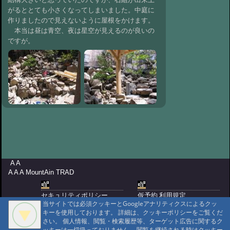
ね
@ '10 6/15 21:00
がるととても小さくなってしまいました。中庭に
#136:
野草摘み
@ '10 6/6 22:31
作りましたので見えないように屋根をかけます。
本当は昼は青空、夜は星空が見えるのが良いの
#135:
子育てしてるかな？
ですが。
@ '10 5/30 20:39
#134:
健康広場
@ '10 5/17 22:10
#133:
耀いています。
@ '10 5/12 22:47
#132:
新しいパソコン
になりました。
@ '10 5/6 20:01
#131:
桜と雪
@ '10 4/15 21:50
#130:
初音
@ '10 4/10 22:06
#129:
やっと春ですか、、、、
@ '10 4/1 20:35
#128:
いいお天気です。
@ '10 3/14 20:40
#127:
冬に逆戻り
A A
@ '10 3/8 22:08
A A A MountAin TRAD
#126:
春うらら
@ '10 2/22 22:03
#125:
ヒヨドリ
セキュリティポリシー
仮予約 利用規定
@ '10 2/19 22:18
当サイトでは必須クッキーとGoogleアナリティクスによるクッ
プライバシーポリシー
請書予約 利用規定
#124:
お雛様
キーを使用しております。 詳細は、クッキーポリシーをご覧くだ
Cookie ポリシー
会員規約
@ '10 2/10 22:06
#123:
文殊堂豆まき
さい。 個人情報、閲覧・検索履歴等、ターゲット広告に関するク
会社概要
ポイント規定
ッキーは一切扱っておりません。 閲覧を継続される時はクッキー
@ '10 2/3 23:03