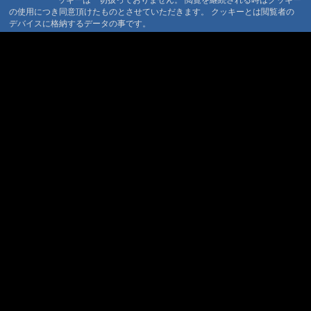
コンテンツ著作権
#122:
一月の出来事
の使用につき同意頂けたものとさせていただきます。 クッキーとは閲覧者の
問合せ
@ '10 1/30 22:24
デバイスに格納するデータの事です。
#121:
明けましておめ
マウンテントラッド株式会社
でとうございます。
@ '10 1/1 22:47
〒386-1211 長野県上田市下之郷692
0268371176
#120:
2009年が暮れようとしていま
す。
@ '09 12/25 21:22
© 1999-2026
MountAin TRAD
® Inc. https://www.mountaintrad.co.jp
#119:
テレビ東京取材
@ '09 12/3 22:16
#118:
色付いてきました
@ '09 10/21 21:40
#117:
ひまわり祭り
@ '09 9/15 22:03
#116:
久々です。
@ '09 9/4 21:36
#115:
巣立ちの準備
@ '09 8/13 22:12
#114:
鹿教湯あさつゆ
オープン
@ '09 8/2 22:34
#113:
ウスバカゲロウ
@ '09 7/30 22:05
#112:
誕生
@ '09 7/12 21:51
#111:
悲しい出来事
@ '09 7/10 22:42
#110:
巣作り完成
@ '09 7/3 21:34
#109:
巣作り
@ '09 6/28 22:00