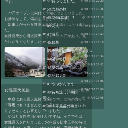
#151:
待ってました。
@ '10 9/30 22:20
です。
#150:
念願の旅
@ '10 9/13 22:36
27日オープンに向けて準備がはじまりました。
#149:
花畑(草畑）？
@ '10 9/4 21:10
お掃除をして、備品を用意しています。
出来上がった女性露天風呂にお湯がはられまし
#148:
花火
@ '10 8/28 21:39
た。
#147:
白瓜
@ '10 8/25 20:43
女性露天から混浴露天に行くのに木戸があり、見
た目が良くなりました。
#146:
残暑
@ '10 8/21 21:10
#145:
今日のお供はキリギリス
@ '10 8/11 20:34
#144:
暑い毎日です。
@ '10 8/3 21:42
#143:
夏の嵐
@ '10 7/26 21:11
#142:
記録更新
@ '10 7/22 21:06
#141:
やぶかんぞう
女性露天風呂
@ '10 7/14 20:00
#25 '07 4/8 22:18
#140:
待ち遠しい梅雨
明け
@ '10 7/9 22:05
中庭にある露天風呂は混浴です。女性の方から
「専用は有りませんか」と言われるのですが「あ
#139:
今年最後の梅とり
りません」とお答えしていました。
@ '10 6/23 20:53
#138:
梅雨の晴れ間
やはり女性専用が欲しいですね。そこで今回、
@ '10 6/17 22:44
女性露天を作りました。穴を掘り防水工事の時は
#137:
梅雨の季節です
結構大きいと思っていたのですが、石組が出来上