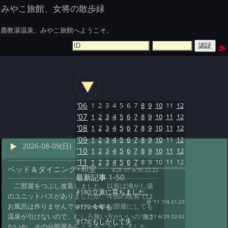
みやこ旅館、女将の散歩緑
鹿教湯温泉、みやこ旅館へようこそ。
'06
1
2
3
4
5
6
7
8
9
10
11
12
'07
1
2
3
4
5
6
7
8
9
10
11
12
'08
1
2
3
4
5
6
7
8
9
10
11
12
'09
1
2
3
4
5
6
7
8
9
10
11
12
2026-08-09(日)
'10
1
2
3
4
5
6
7
8
9
10
11
12
'11
1
2
3
4
5
6
7
8
9
10
11
12
ベッド＆ダイニング+和室
#28 '07 4/30 22:22
最新記事
1-50
二部屋をつぶし改装しました。以前は沸かし湯
#180:
立派に育ちました。
のユニットバスがありましたが、今回の改装では
@ '11 7/4 21:23
お風呂は作りませんでした。いいお部屋にしても
#179:
今年も
温泉が引けないので、むしろ無い方がいいのでは
@ '11 6/29 22:02
#178:
もしかして失
ないか。その分部屋を広くすることにしました。