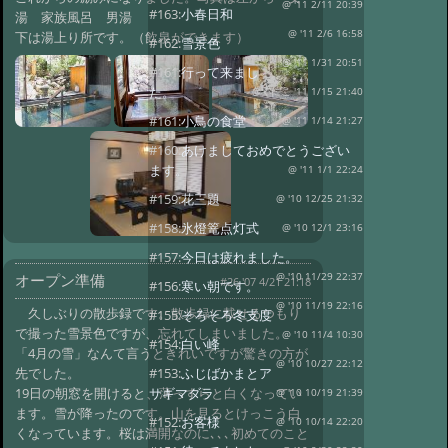
@ '11 2/11 20:39
#163:
小春日和
湯 家族風呂 男湯
@ '11 2/6 16:58
下は湯上り所です。（飲泉ができます）
#162:
雪景色
@ '11 1/31 20:51
#161:
行って来まし
た。
@くにこ '11 1/15 21:40
#161:
小鳥の食堂
@ '11 1/14 21:27
#160:
あけましておめでとうござい
ます。
@ '11 1/1 22:24
#159:
花三題
@ '10 12/25 21:32
#158:
氷燈篭点灯式
@ '10 12/1 23:16
#157:
今日は疲れました。
@ '10 11/29 22:37
オープン準備
#26 '07 4/21 21:18
#156:
寒い朝です。
@ '10 11/19 22:16
久しぶりの散歩録です。散歩録に載せるつもり
#155:
そろそろ冬支度
で撮った雪景色ですが、忘れてしまいました。
@ '10 11/4 10:30
#154:
白い峰
「4月の雪」なんて言うときれいですが驚きの方が
@ '10 10/27 22:12
#153:
ふじばかまとア
先でした。
サギマダラ
19日の朝窓を開けると、薄っすらと白くなってい
@ '10 10/19 21:39
ます。雪が降ったのです。山を見るとけっこう白
#152:
お客様
@ '10 10/14 22:20
くなっています。桜は満開なのに､､､初めてのこと