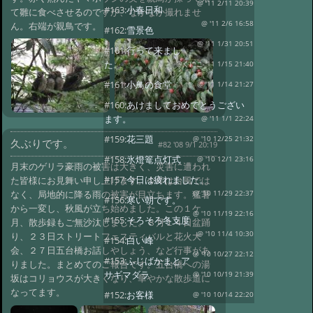
@ '11 2/11 20:39
#163:
小春日和
て雛に食べさせるのですが、なかなか撮れませ
@ '11 2/6 16:58
ん。右端が親鳥です。
#162:
雪景色
@ '11 1/31 20:51
#161:
行って来まし
た。
@くにこ '11 1/15 21:40
#161:
小鳥の食堂
@ '11 1/14 21:27
#160:
あけましておめでとうござい
ます。
@ '11 1/1 22:24
#159:
花三題
@ '10 12/25 21:32
久ぶりです。
#82 '08 9/1 20:19
#158:
氷燈篭点灯式
@ '10 12/1 23:16
月末のゲリラ豪雨の被害は大きく、災害に遭われ
#157:
今日は疲れました。
た皆様にお見舞い申し上げます。今年は台風では
なく、局地的に降る雨の被害が目立ちます。猛暑
@ '10 11/29 22:37
#156:
寒い朝です。
から一変し、秋風が立ち始めました。この１ケ
@ '10 11/19 22:16
#155:
そろそろ冬支度
月、散歩録もご無沙汰しました。８月１４日盆踊
@ '10 11/4 10:30
り、２３日ストリートフェスティバルと花火大
#154:
白い峰
会、２７日五台橋お話しやしょう、など行事があ
@ '10 10/27 22:12
#153:
ふじばかまとア
りました。まとめてのご報告です。五台橋への湯
サギマダラ
@ '10 10/19 21:39
坂はコリョウスが大きくなり、華やかな散歩道に
なってます。
#152:
お客様
@ '10 10/14 22:20