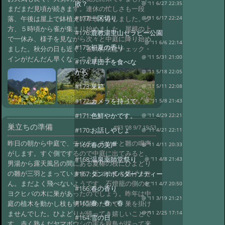
敗？
@ '11 6/27 22:35
まだまだ見頃が続きます。連休の忙しさも一段
#177:
一区切り
落、午後は屋上で鉢植えの草取りをしました。夕
@ '11 6/17 22:24
方、５時頃から雀が集まり始めました。屋根の上
#176:
鹿教湯里山セラピー公園
で一休み、様子を見ながら次々と中庭に降り始め
@ '11 6/6 22:14
#175:
初夏の香り
ました。秋分の日も近く、雀のお宿はチェック・
@ '11 5/31 21:00
インがだんだん早くなってきました。
#174:
草団子を食べな
がら
@ '11 5/18 22:05
#173:
巣箱
@ '11 5/11 22:08
#172:
カメラを持って
@ '11 5/8 21:43
#171:
色鮮やかです。
@ '11 4/29 22:21
巣立ちの準備
#83 '08 9/7 19:53
#170:
お話しやしょ
@ '11 4/21 22:11
昨日の朝から中庭で、チツチ、チツチと雛の鳴声
#169:
春の美声
@ '11 4/11 20:33
がします。すぐ側でするので中庭に出てみると、
#168:
温泉薬師堂祭り
@ '11 4/8 21:43
男湯から露天風呂の間にある夏椿の枝にひよどり
の雛が三羽とまっています。近づいても逃げませ
#167:
タンポポバターソティー
ん。まだよく飛べないようです。石燈籠の側のヒ
@ '11 4/7 20:50
#166:
春の香り
ヨクヒバの木に巣があったのでしょう。昨年は中
@ '11 3/19 21:21
#165:
春・春・春
庭の植木を動かし枝も切り詰めたので、巣を掛け
ませんでした。ひよどりが帰ってき嬉しいことで
@ '11 2/25 17:14
#164:
雪の日
す。赤く熟んだヤマボウシの実を親鳥が採って来