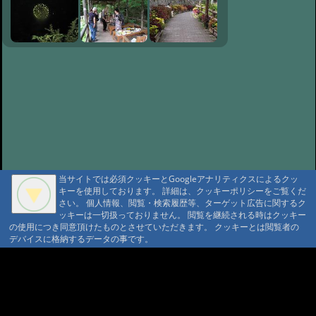
#151:
待ってました。
@ '10 9/30 22:20
#150:
念願の旅
@ '10 9/13 22:36
#149:
花畑(草畑）？
@ '10 9/4 21:10
#148:
花火
@ '10 8/28 21:39
#147:
白瓜
@ '10 8/25 20:43
#146:
残暑
@ '10 8/21 21:10
#145:
今日のお供はキリギリス
@ '10 8/11 20:34
#144:
暑い毎日です。
@ '10 8/3 21:42
#143:
夏の嵐
当サイトでは必須クッキーとGoogleアナリティクスによるクッ
@ '10 7/26 21:11
#142:
記録更新
キーを使用しております。 詳細は、クッキーポリシーをご覧くだ
@ '10 7/22 21:06
さい。 個人情報、閲覧・検索履歴等、ターゲット広告に関するク
#141:
やぶかんぞう
A A
ッキーは一切扱っておりません。 閲覧を継続される時はクッキー
A A A MountAin TRAD
@ '10 7/14 20:00
の使用につき同意頂けたものとさせていただきます。 クッキーとは閲覧者の
#140:
待ち遠しい梅雨
デバイスに格納するデータの事です。
明け
@ '10 7/9 22:05
セキュリティポリシー
仮予約 利用規定
#139:
今年最後の梅とり
プライバシーポリシー
請書予約 利用規定
Cookie ポリシー
会員規約
@ '10 6/23 20:53
#138:
梅雨の晴れ間
会社概要
ポイント規定
@ '10 6/17 22:44
コンテンツ著作権
#137:
梅雨の季節です
問合せ