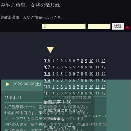
みやこ旅館、女将の散歩緑
鹿教湯温泉、みやこ旅館へようこそ。
'06
1
2
3
4
5
6
7
8
9
10
11
12
'07
1
2
3
4
5
6
7
8
9
10
11
12
'08
1
2
3
4
5
6
7
8
9
10
11
12
'09
1
2
3
4
5
6
7
8
9
10
11
12
2026-08-08(土)
'10
1
2
3
4
5
6
7
8
9
10
11
12
'11
1
2
3
4
5
6
7
8
9
10
11
12
ひまわり
#84 '08 9/15 22:35
最新記事
1-50
丸子温泉郷の一つ、霊泉寺温泉入口の宮沢地区は
#180:
立派に育ちました。
独鈷山登山口です。集落を過ぎると、登山道沿い
@ '11 7/4 21:23
に、ヒマワリとコスモスが満開になっています。
#179:
今年も
地区の人達が、毎年丹精し育てています。昨日は
@ '11 6/29 22:02
#178:
もしかして失
お天気も良く、大勢の人が花見に来ていました。