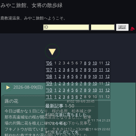
みやこ旅館、女将の散歩緑
鹿教湯温泉、みやこ旅館へようこそ。
'06
1
2
3
4
5
6
7
8
9
10
11
12
'07
1
2
3
4
5
6
7
8
9
10
11
12
'08
1
2
3
4
5
6
7
8
9
10
11
12
'09
1
2
3
4
5
6
7
8
9
10
11
12
2026-08-09(日)
'10
1
2
3
4
5
6
7
8
9
10
11
12
'11
1
2
3
4
5
6
7
8
9
10
11
12
蕗の花
#102 '09 4/6 20:45
最新記事
1-50
今日は暖かな１日になり、桜の名所、松本城と伊
#180:
立派に育ちました。
那市高遠城址の桜が開花宣言となりました。駐車
@ '11 7/4 21:23
場の片隅に花を植えに行くと、石の下から見事な
#179:
今年も
フキノトウが出ています。大きさは12～13cm位、
@ '11 6/29 22:02
#178:
もしかして失
鮮やかな色で大きな花が開いているようでした。