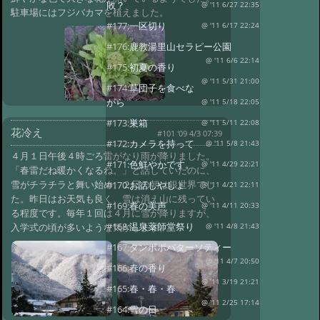
敗？
@ '11 6/27 22:35
駐車場にはフジバカマを植えました。
#177:
一区切り
@ '11 6/17 22:24
#176:
鹿教湯里山セラピー公園
@ '11 6/6 22:14
#175:
初夏の香り
@ '11 5/31 21:00
#174:
草団子を食べな
がら
@ '11 5/18 22:05
#173:
巣箱
@ '11 5/11 22:08
花冷え
#101 '09 4/3 07:39
#172:
カメラを持って
@ '11 5/8 21:43
４月１日午後４時ごろ雷がなり雨が降りました。
#171:
色鮮やかです。
@ '11 4/29 22:21
「春雷だね暖かくなるね。」と話していたのに、
雪がチラチラと舞い始め、２日の朝は銀世界でし
#170:
お話しやしょ
@ '11 4/21 22:11
た。昨日はお天気も良く、雪は消え山に残ってい
#169:
春の美声
@ '11 4/11 20:33
る程度です。毎年１回は４月に雪が降りますが、
#168:
温泉薬師堂祭り
入学式の頃が多いような気がします。
@ '11 4/8 21:43
#167:
タンポポバターソティー
@ '11 4/7 20:50
#166:
春の香り
@ '11 3/19 21:21
#165:
春・春・春
@ '11 2/25 17:14
#164:
雪の日