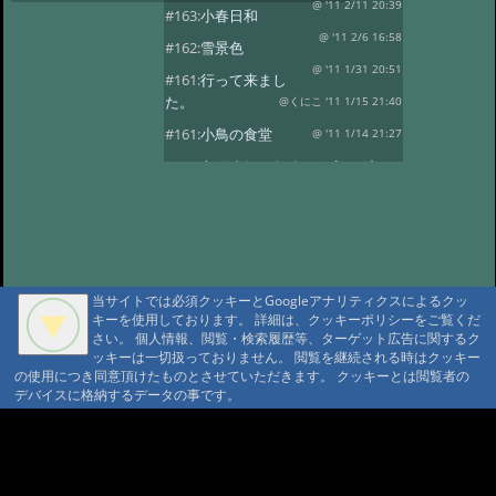
@ '11 2/11 20:39
#163:
小春日和
@ '11 2/6 16:58
#162:
雪景色
@ '11 1/31 20:51
#161:
行って来まし
た。
@くにこ '11 1/15 21:40
#161:
小鳥の食堂
@ '11 1/14 21:27
#160:
あけましておめでとうござい
ます。
@ '11 1/1 22:24
#159:
花三題
@ '10 12/25 21:32
#158:
氷燈篭点灯式
@ '10 12/1 23:16
#157:
今日は疲れました。
当サイトでは必須クッキーとGoogleアナリティクスによるクッ
@ '10 11/29 22:37
#156:
寒い朝です。
キーを使用しております。 詳細は、クッキーポリシーをご覧くだ
さい。 個人情報、閲覧・検索履歴等、ターゲット広告に関するク
@ '10 11/19 22:16
#155:
そろそろ冬支度
ッキーは一切扱っておりません。 閲覧を継続される時はクッキー
@ '10 11/4 10:30
の使用につき同意頂けたものとさせていただきます。 クッキーとは閲覧者の
#154:
白い峰
デバイスに格納するデータの事です。
@ '10 10/27 22:12
#153:
ふじばかまとア
サギマダラ
@ '10 10/19 21:39
A A
A A A MountAin TRAD
#152:
お客様
@ '10 10/14 22:20