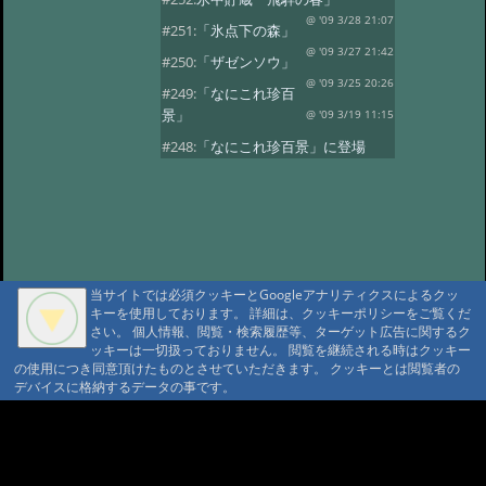
@ '09 3/28 21:07
#251:
「氷点下の森」
@ '09 3/27 21:42
#250:
「ザゼンソウ」
@ '09 3/25 20:26
#249:
「なにこれ珍百
景」
@ '09 3/19 11:15
#248:
「なにこれ珍百景」に登場
@ '09 3/17 18:37
#247:
氷のアート
@ '09 3/6 21:03
#246:
氷のアート
@ '09 3/6 21:03
#245:
氷のアート
@ '09 3/6 21:03
#244:
「お雛様」
当サイトでは必須クッキーとGoogleアナリティクスによるクッ
@ '09 3/3 20:42
#243:
「秋神温泉お泊り
キーを使用しております。 詳細は、クッキーポリシーをご覧くだ
プラン」
@ '09 3/1 21:01
さい。 個人情報、閲覧・検索履歴等、ターゲット広告に関するク
ッキーは一切扱っておりません。 閲覧を継続される時はクッキー
#242:
「氷点下の森の不思議」
の使用につき同意頂けたものとさせていただきます。 クッキーとは閲覧者の
@ '09 2/24 17:05
デバイスに格納するデータの事です。
#241:
「氷の魅力」
@ '09 2/22 23:12
#240:
氷
@ '09 2/22 23:12
A A
#239:
「今年の氷点下の森」
A A A MountAin TRAD
@ '09 2/20 21:20
#238:
「今年の氷点下