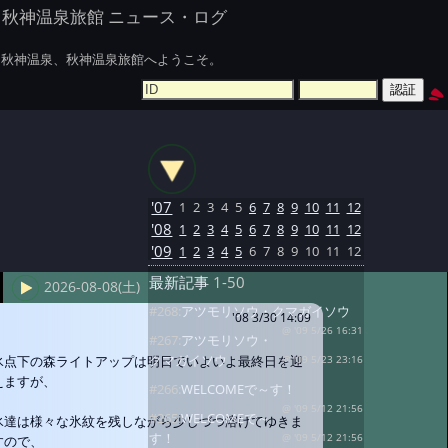
秋神温泉旅館 ニュース・ログ
秋神温泉、秋神温泉旅館へようこそ。
'07
1
2
3
4
5
6
7
8
9
10
11
12
'08
1
2
3
4
5
6
7
8
9
10
11
12
'09
1
2
3
4
5
6
7
8
9
10
11
12
最新記事
1-50
2026-08-08(土)
#268:
アツモリソウ・クマガイソウ
'08 3/30 14:09
@ '09 5/26 16:31
#267:
アツモリソウ・
クマガイソウ
氷点下の森ライトアップは明日でいよいよ最終日を迎
@ '09 5/23 23:16
えますが、
#266:
WELCOMEで～す！
@ '09 5/12 21:56
#265:
WELCOMEで～
氷達は様々な氷紋を残しながら少しづつ溶けてゆきま
す！
@ '09 5/12 21:56
すので、