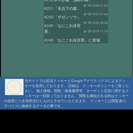
@ '09 3/28 21:07
#251:
「氷点下の森」
@ '09 3/27 21:42
#250:
「ザゼンソウ」
@ '09 3/25 20:26
#249:
「なにこれ珍百
景」
@ '09 3/19 11:15
#248:
「なにこれ珍百景」に登場
@ '09 3/17 18:37
#247:
氷のアート
@ '09 3/6 21:03
#246:
氷のアート
@ '09 3/6 21:03
#245:
氷のアート
@ '09 3/6 21:03
#244:
「お雛様」
当サイトでは必須クッキーとGoogleアナリティクスによるクッ
@ '09 3/3 20:42
#243:
「秋神温泉お泊り
キーを使用しております。 詳細は、クッキーポリシーをご覧くだ
プラン」
@ '09 3/1 21:01
さい。 個人情報、閲覧・検索履歴等、ターゲット広告に関するク
ッキーは一切扱っておりません。 閲覧を継続される時はクッキー
#242:
「氷点下の森の不思議」
の使用につき同意頂けたものとさせていただきます。 クッキーとは閲覧者の
@ '09 2/24 17:05
デバイスに格納するデータの事です。
#241:
「氷の魅力」
@ '09 2/22 23:12
#240:
氷
@ '09 2/22 23:12
A A
#239:
「今年の氷点下の森」
A A A MountAin TRAD
@ '09 2/20 21:20
#238:
「今年の氷点下