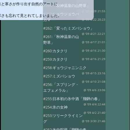
水と寒さが作り出す自然のアートに、
#264:
「秋神温泉の山野草」
@ '09 4/28 21:55
#263:
ショウジョウバ
寒さも忘れて見とれてしまいました。
カマ
@ '09 4/22 20:23
#262:
「変ったミズバショウ」
@ '09 4/21 22:21
#261:
「秋神温泉の山
野草」
@ '09 4/17 21:01
#260:
カタクリ
@ '09 4/16 21:30
#259:
カタクリ
@ '09 4/16 21:29
#258:
ギョウジャニンニク
@ '09 4/15 23:16
#257:
ミズバショウ
@ '09 4/10 21:08
#256:
「スプリング・
エフェメラル」
@ '09 4/6 23:06
#255:
日本初の氷中酒「飛騨の春」
@ '09 4/4 22:44
#254:
氷の女神
@ '09 4/2 21:40
#253:
ツリークライミン
グ
@ '09 3/30 21:46
#252:
氷中貯蔵「飛騨の春」