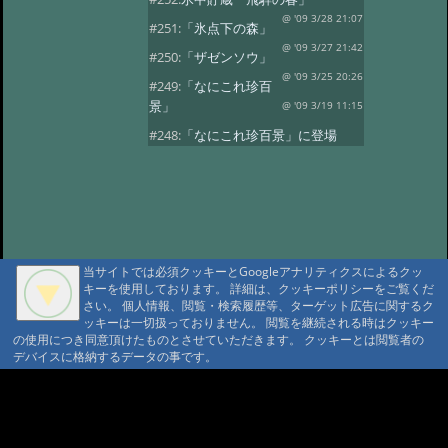
@ '09 3/28 21:07
#251:
「氷点下の森」
@ '09 3/27 21:42
#250:
「ザゼンソウ」
@ '09 3/25 20:26
#249:
「なにこれ珍百
景」
@ '09 3/19 11:15
#248:
「なにこれ珍百景」に登場
@ '09 3/17 18:37
#247:
氷のアート
@ '09 3/6 21:03
#246:
氷のアート
@ '09 3/6 21:03
#245:
氷のアート
@ '09 3/6 21:03
#244:
「お雛様」
当サイトでは必須クッキーとGoogleアナリティクスによるクッ
@ '09 3/3 20:42
#243:
「秋神温泉お泊り
キーを使用しております。 詳細は、クッキーポリシーをご覧くだ
プラン」
@ '09 3/1 21:01
さい。 個人情報、閲覧・検索履歴等、ターゲット広告に関するク
ッキーは一切扱っておりません。 閲覧を継続される時はクッキー
#242:
「氷点下の森の不思議」
の使用につき同意頂けたものとさせていただきます。 クッキーとは閲覧者の
@ '09 2/24 17:05
デバイスに格納するデータの事です。
#241:
「氷の魅力」
@ '09 2/22 23:12
#240:
氷
@ '09 2/22 23:12
A A
#239:
「今年の氷点下の森」
A A A MountAin TRAD
@ '09 2/20 21:20
#238:
「今年の氷点下