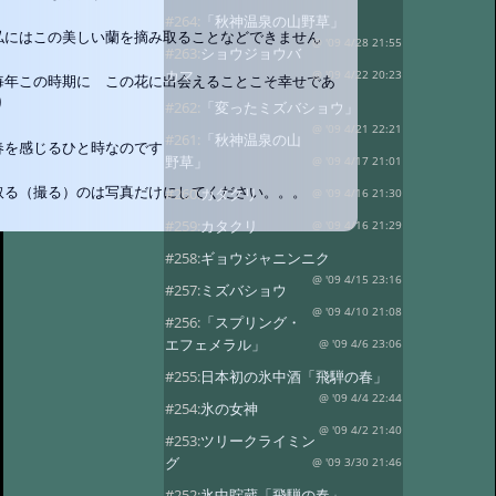
#264:
「秋神温泉の山野草」
私にはこの美しい蘭を摘み取ることなどできません
@ '09 4/28 21:55
#263:
ショウジョウバ
カマ
@ '09 4/22 20:23
毎年この時期に この花に出会えることこそ幸せであ
り
#262:
「変ったミズバショウ」
@ '09 4/21 22:21
#261:
「秋神温泉の山
春を感じるひと時なのです
野草」
@ '09 4/17 21:01
取る（撮る）のは写真だけにしてください。。。
#260:
カタクリ
@ '09 4/16 21:30
#259:
カタクリ
@ '09 4/16 21:29
#258:
ギョウジャニンニク
@ '09 4/15 23:16
#257:
ミズバショウ
@ '09 4/10 21:08
#256:
「スプリング・
エフェメラル」
@ '09 4/6 23:06
#255:
日本初の氷中酒「飛騨の春」
@ '09 4/4 22:44
#254:
氷の女神
@ '09 4/2 21:40
#253:
ツリークライミン
グ
@ '09 3/30 21:46
#252:
氷中貯蔵「飛騨の春」