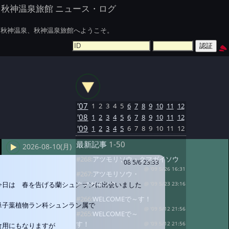
秋神温泉旅館 ニュース・ログ
秋神温泉、秋神温泉旅館へようこそ。
'07
1
2
3
4
5
6
7
8
9
10
11
12
'08
1
2
3
4
5
6
7
8
9
10
11
12
'09
1
2
3
4
5
6
7
8
9
10
11
12
最新記事
1-50
2026-08-10(月)
#268:
アツモリソウ・クマガイソウ
'08 5/6 23:33
@ '09 5/26 16:31
#267:
アツモリソウ・
クマガイソウ
今日は 春を告げる蘭シュンランに出会いました
@ '09 5/23 23:16
#266:
WELCOMEで～す！
単子葉植物ラン科シュンラン属で
@ '09 5/12 21:56
#265:
WELCOMEで～
す！
@ '09 5/12 21:56
食用にもなりますが